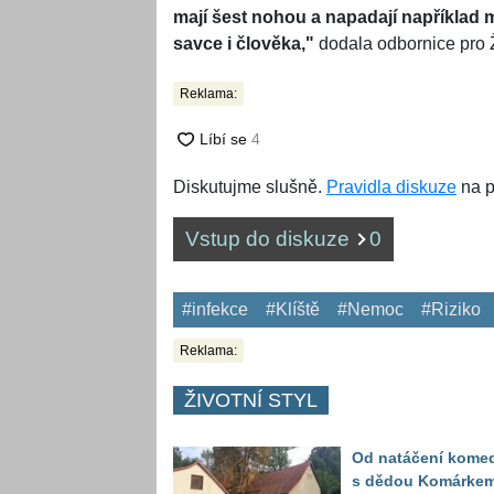
mají šest nohou a napadají například 
savce i člověka,"
dodala odbornice pro 
Reklama:
Diskutujme slušně.
Pravidla diskuze
na p
Vstup do diskuze
0
#infekce
#Klíště
#Nemoc
#Riziko
Reklama:
ŽIVOTNÍ STYL
Od natáčení kome
s dědou Komárke