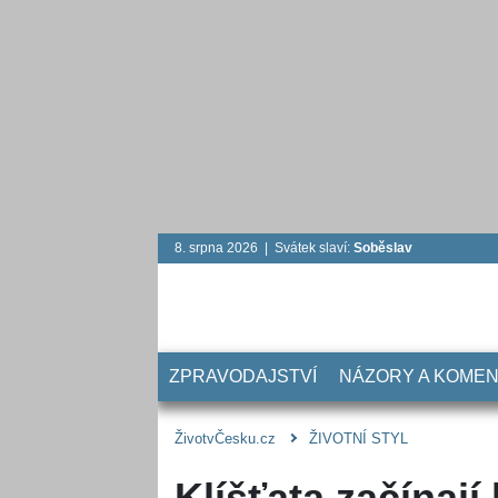
8. srpna 2026 | Svátek slaví:
Soběslav
ZPRAVODAJSTVÍ
NÁZORY A KOME
ŽivotvČesku.cz
ŽIVOTNÍ STYL
Klíšťata začínají