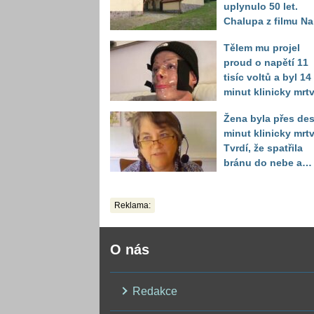
uplynulo 50 let.
Chalupa z filmu Na
samotě u lesa se
Tělem mu projel
proměnila k
proud o napětí 11
nepoznání
tisíc voltů a byl 14
minut klinicky mrtv
Za kus šrotu zaplat
Žena byla přes des
mladík nejkrutější
minut klinicky mrtv
daň
Tvrdí, že spatřila
bránu do nebe a
dostala na výběr
Reklama:
O nás
Redakce