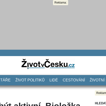
Reklama:
NTÁŘE
ŽIVOT POLITIKŮ
LIDÉ
CESTOVÁNÍ
ŽIVOTNÍ
Reklam
 být aktivní. Bioložka
HLEDA