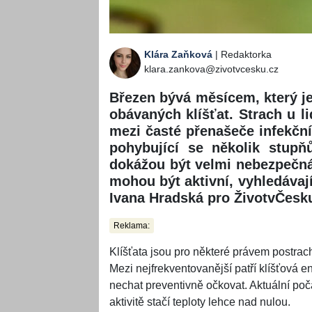
Klára Zaňková
| Redaktorka
klara.zankova@zivotvcesku.cz
Březen bývá měsícem, který j
obávaných klíšťat. Strach u li
mezi časté přenašeče infekčníc
pohybující se několik stup
dokážou být velmi nebezpečná
mohou být aktivní, vyhledávají
Ivana Hradská pro ŽivotvČesku
Reklama:
Klíšťata jsou pro některé právem postra
Mezi nejfrekventovanější patří klíšťová e
nechat preventivně očkovat. Aktuální poča
aktivitě stačí teploty lehce nad nulou.