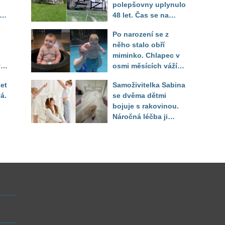
polepšovny uplynulo
48 let. Čas se na
"dědově" chalupě
Po narození se z
podepsal, lavička je
něho stalo obří
ale stále na stejném
miminko. Chlapec v
místě
ý.
osmi měsících váží
il
jako pětileté dítě
et
Samoživitelka Sabina
á.
se dvěma dětmi
bojuje s rakovinou.
Náročná léčba ji
připravila o práci i
finanční jistotu