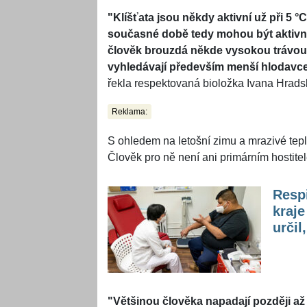
"Klíšťata jsou někdy aktivní už při 5 °C 
současné době tedy mohou být aktivní
člověk brouzdá někde vysokou trávou.
vyhledávají především menší hlodavce. 
řekla respektovaná bioložka Ivana Hrads
Reklama:
S ohledem na letošní zimu a mrazivé teplo
Člověk pro ně není ani primárním hostite
Respi
kraje
určil
"Většinou člověka napadají později až n