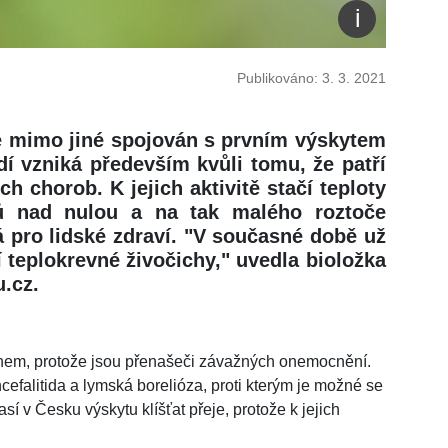
Publikováno: 3. 3. 2021
e mimo jiné spojován s prvním výskytem
dí vzniká především kvůli tomu, že patří
h chorob. K jejich aktivitě stačí teploty
ňů nad nulou a na tak malého roztoče
 pro lidské zdraví. "V současné době už
 teplokrevné živočichy," uvedla bioložka
.cz.
chem, protože jsou přenašeči závažných onemocnění.
ncefalitida a lymská borelióza, proti kterým je možné se
sí v Česku výskytu klíšťat přeje, protože k jejich