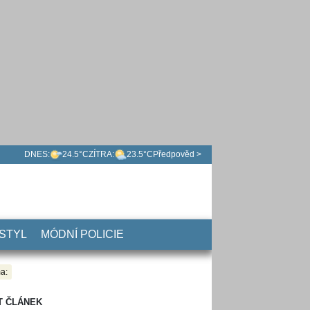
DNES:
24.5°C
ZÍTRA:
23.5°C
Předpověd >
 STYL
MÓDNÍ POLICIE
a:
T ČLÁNEK