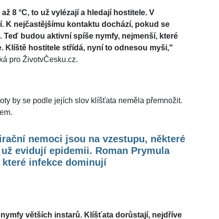
až 8 °C, to už vylézají a hledají hostitele. V
. K nejčastějšímu kontaktu dochází, pokud se
 Teď budou aktivní spíše nymfy, nejmenší, které
Klíště hostitele střídá, nyní to odnesou myši,"
ká pro ŽivotvČesku.cz.
ty by se podle jejích slov klíšťata neměla přemnožit.
lem.
rační nemoci jsou na vzestupu, některé
 už evidují epidemii. Roman Prymula
, které infekce dominují
ymfy větších instarů. Klíšťata dorůstají, nejdříve