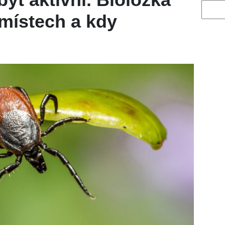
Vyhled
 místech a kdy