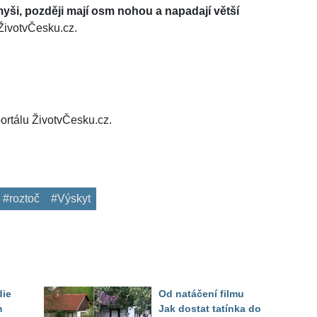
myši, později mají osm nohou a napadají větší
ŽivotvČesku.cz.
ortálu ŽivotvČesku.cz.
#roztoč
#Výskyt
die
Od natáčení filmu
m
Jak dostat tatínka do