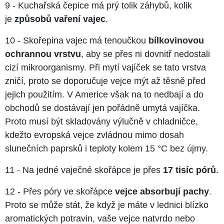
9 - Kuchařská čepice má prý tolik záhybů, kolik
je
způsobů vaření vajec
.
10 - Skořepina vajec má tenoučkou
bílkovinovou
ochrannou vrstvu
, aby se přes ni dovnitř nedostali
cizí mikroorganismy. Při mytí vajíček se tato vrstva
zničí, proto se doporučuje vejce mýt až těsně před
jejich použitím. V Americe však na to nedbají a do
obchodů se dostávají jen pořádně umytá vajíčka.
Proto musí být skladovány výlučně v chladničce,
kdežto evropská vejce zvládnou mimo dosah
slunečních paprsků i teploty kolem 15 °C bez újmy.
11 - Na jedné vaječné skořápce je přes
17 tisíc pórů
.
12 - Přes póry ve skořápce
vejce absorbují pachy
.
Proto se může stát, že když je máte v lednici blízko
aromatických potravin, vaše vejce natvrdo nebo