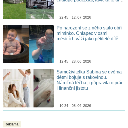
stále na stejném místě
22:45 12. 07. 2026
Po narození se z něho stalo obří
miminko. Chlapec v osmi
měsících váží jako pětileté dítě
12:45 28. 06. 2026
Samoživitelka Sabina se dvěma
dětmi bojuje s rakovinou.
Náročná léčba ji připravila o práci
i finanční jistotu
10:24 08. 06. 2026
Reklama: