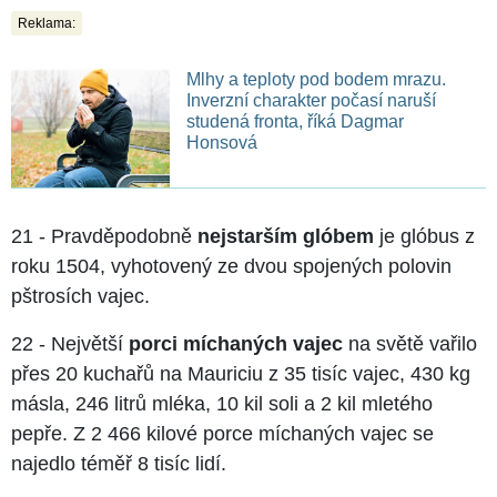
Reklama:
Mlhy a teploty pod bodem mrazu.
Inverzní charakter počasí naruší
studená fronta, říká Dagmar
Honsová
21 - Pravděpodobně
nejstarším glóbem
je glóbus z
roku 1504, vyhotovený ze dvou spojených polovin
pštrosích vajec.
22 - Největší
porci míchaných vajec
na světě vařilo
přes 20 kuchařů na Mauriciu z 35 tisíc vajec, 430 kg
másla, 246 litrů mléka, 10 kil soli a 2 kil mletého
pepře. Z 2 466 kilové porce míchaných vajec se
najedlo téměř 8 tisíc lidí.