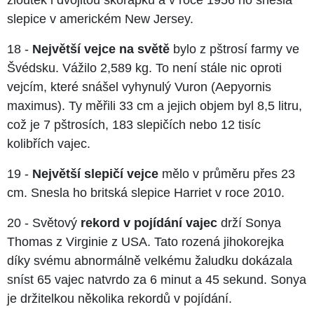
slepice v americkém New Jersey.
18 -
Největší vejce na světě
bylo z pštrosí farmy ve
Švédsku. Vážilo 2,589 kg. To není stále nic oproti
vejcím, které snášel vyhynulý Vuron (Aepyornis
maximus). Ty měřili 33 cm a jejich objem byl 8,5 litru,
což je 7 pštrosích, 183 slepičích nebo 12 tisíc
kolibřích vajec.
19 -
Největší slepičí vejce
mělo v průměru přes 23
cm. Snesla ho britská slepice Harriet v roce 2010.
20 - Světový
rekord v pojídání vajec
drží Sonya
Thomas z Virginie z USA. Tato rozená jihokorejka
díky svému abnormálně velkému žaludku dokázala
sníst 65 vajec natvrdo za 6 minut a 45 sekund. Sonya
je držitelkou několika rekordů v pojídání.