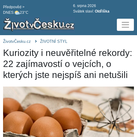
6. srpna 2026
Předpověd >
Svátek slaví:
Oldřiška
DNES:
23°C
ŽivotvČesku.cz
ŽIVOTNÍ STYL
Kuriozity i neuvěřitelné rekordy:
22 zajímavostí o vejcích, o
kterých jste nejspíš ani netušili