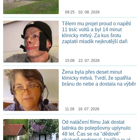
09:25 02. 08. 2026
Tělem mu projel proud o napětí
11 tisíc voltů a byl 14 minut
klinicky mrtvý. Za kus šrotu
zaplatil mladík nejkrutější daň
15:06 22. 07. 2026
Žena byla přes deset minut
klinicky mrtvá. Tvrdí, že spatřila
bránu do nebe a dostala na výběr
11:28 16. 07. 2026
Od natáčení filmu Jak dostat
tatínka do polepšovny uplynulo
48 let. Čas se na "dědově"
chalupě podepsal, lavička je ale