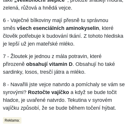
zelená, růžová a hnědá vejce.
6 - Vaječné bílkoviny mají přesně tu správnou
směs
všech esenciálních aminokyselin
, které
člověk potřebuje k budování tkání. Z tohoto hlediska
je lepší už jen mateřské mléko.
7 - Žloutek je jednou z mála potravin, které
přirozeně
obsahují vitamin D
. Obsahují ho také
sardinky, losos, tresčí játra a mléko.
8 - Navařili jste vejce natvrdo a pomíchaly se vám se
syrovými?
Roztočte vajíčko
a když se bude točit
hladce, je uvařené natvrdo. Tekutina v syrovém
vajíčku způsobí, že se bude během točení hýbat.
Reklama: