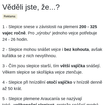
Věděli jste, že...?
Reklama:
1 - Slepice snese v závislosti na plemeni
200 - 325
vajec ročně
. Pro „výrobu“ jednoho vejce potřebuje
24 - 26 hodin.
2 - Slepice mohou snášet vejce i
bez kohouta
, avšak
kuřátka se z nich nevylíhnou.
3 - Čím jsou slepice starší, tím
větší vajíčka
snášejí.
Věkem slepice se skořápka vejce ztenčuje.
4 - Slepice při hnízdění
otočí vajíčko
v hnízdě denně
až 50 krát.
5 - Slepice plemene Araucanía se nazývají
také
„velikonoční slepice“
, protože snášejí modrá,