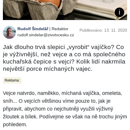
Rudolf Šindelář
| Redaktor
Publikováno: 13. 11. 2020
rudolf.sindelar@zivotvcesku.cz
Jak dlouho trvá slepici „vyrobit“ vajíčko? Co
je výživnější, než vejce a co má společného
kuchařská čepice s vejci? Kolik lidí nakrmila
největší porce míchaných vajec.
Reklama:
Vejce natvrdo, naměkko, míchaná vajíčka, omeleta,
sníh... O vejcích většinou víme pouze to, jak je
připravit, abychom co nejchutněji využili výživný
žloutek a bílek. Podívejme se však na ně trochu jiným
pohledem.