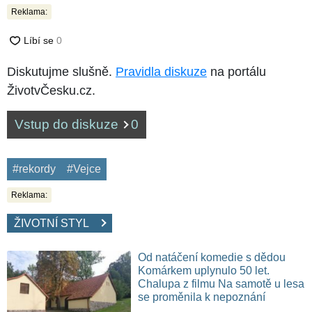
Reklama:
Diskutujme slušně.
Pravidla diskuze
na portálu
ŽivotvČesku.cz.
Vstup do diskuze
0
#rekordy
#Vejce
Reklama:
ŽIVOTNÍ STYL
Od natáčení komedie s dědou
Komárkem uplynulo 50 let.
Chalupa z filmu Na samotě u lesa
se proměnila k nepoznání