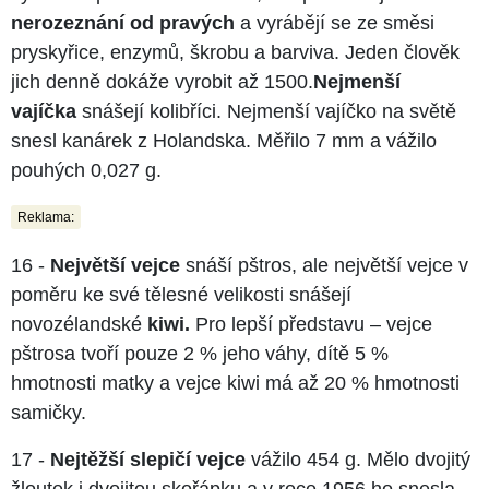
nerozeznání od pravých
a vyrábějí se ze směsi
pryskyřice, enzymů, škrobu a barviva. Jeden člověk
jich denně dokáže vyrobit až 1500.
Nejmenší
vajíčka
snášejí kolibříci. Nejmenší vajíčko na světě
snesl kanárek z Holandska. Měřilo 7 mm a vážilo
pouhých 0,027 g.
Reklama:
16 -
Největší vejce
snáší pštros, ale největší vejce v
poměru ke své tělesné velikosti snášejí
novozélandské
kiwi.
Pro lepší představu – vejce
pštrosa tvoří pouze 2 % jeho váhy, dítě 5 %
hmotnosti matky a vejce kiwi má až 20 % hmotnosti
samičky.
17 -
Nejtěžší slepičí vejce
vážilo 454 g. Mělo dvojitý
žloutek i dvojitou skořápku a v roce 1956 ho snesla