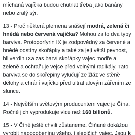
míchaná vajíčka budou chutnat třeba jako banány
nebo zralý sýr.
13 - Proč některá plemena snášejí
modrá, zelená či
hnědá nebo červená vajíčka
? Mohou za to dva typy
barviva. Protoporfyrin IX je zodpovědný za červené a
hnědé odstíny skořápky a také za její větší pevnost,
biliverdin IXa zas barví skořápky vajec modře a
zeleně a ochraňuje vejce před volnými radikály. Tato
barviva se do skořepiny vylučují ze žláz ve stěně
dělohy a chrání vajíčko před ultrafialovým zářením ze
slunce.
14 - Největším světovým producentem vajec je Čína.
Ročně jich vyprodukuje více než
160 bilionů
.
15 - V Číně ještě chvíli zůstaneme. Číňané dokážou
vyrobit napodobeninu všeho, i slepičích vajec. Jsou
k