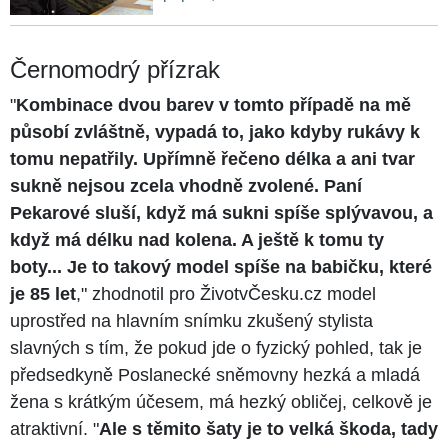
Černomodrý přízrak
"
Kombinace dvou barev v tomto případě na mě
působí zvláštně, vypadá to, jako kdyby rukávy k
tomu nepatřily. Upřímně řečeno délka a ani tvar
sukně nejsou zcela vhodně zvolené. Paní
Pekarové sluší, když má sukni spíše splývavou, a
když má délku nad kolena. A ještě k tomu ty
boty... Je to takový model spíše na babičku, které
je 85 let
," zhodnotil pro ŽivotvČesku.cz model
uprostřed na hlavním snímku zkušený stylista
slavných s tím, že pokud jde o fyzický pohled, tak je
předsedkyně Poslanecké sněmovny hezká a mladá
žena s krátkým účesem, má hezký obličej, celkově je
atraktivní. "
Ale s těmito šaty je to velká škoda, tady