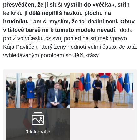
přesvědčen, že jí sluší výstřih do »véčka«, střih
ke krku jí dělá nepříliš hezkou plochu na
hrudníku. Tam si myslím, že to ideální není. Obuv
v tělové barvě mi k tomuto modelu nevadí
," dodal
pro ŽivotvČesku.cz svůj pohled na snímek vpravo
Kája Pavlíček, který ženy hodnotí velmi často. Je totiž
vyhledávaným porotcem soutěží krásy.
3
fotografie