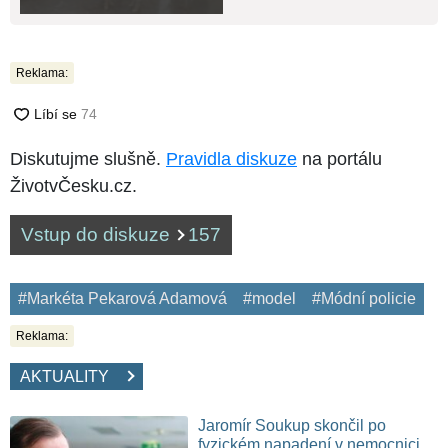
Reklama:
Diskutujme slušně.
Pravidla diskuze
na portálu
ŽivotvČesku.cz.
Vstup do diskuze
157
#Markéta Pekarová Adamová
#model
#Módní policie
Reklama:
AKTUALITY
Jaromír Soukup skončil po
fyzickém napadení v nemocnici.