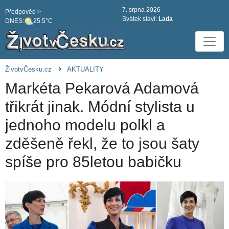
7. srpna 2026
Předpověd >
Svátek slaví:
Lada
DNES:
25.5°C
ŽivotvČesku.cz
AKTUALITY
Markéta Pekarová Adamová
třikrát jinak. Módní stylista u
jednoho modelu polkl a
zděšeně řekl, že to jsou šaty
spíše pro 85letou babičku