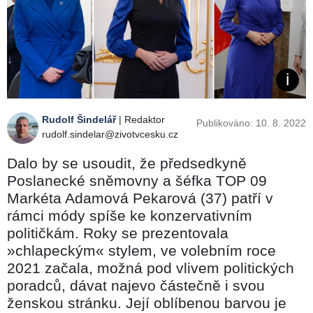
Rudolf Šindelář
| Redaktor
Publikováno: 10. 8. 2022
rudolf.sindelar@zivotvcesku.cz
Dalo by se usoudit, že předsedkyně
Poslanecké sněmovny a šéfka TOP 09
Markéta Adamová Pekarová (37) patří v
rámci módy spíše ke konzervativním
političkám. Roky se prezentovala
»chlapeckým« stylem, ve volebním roce
2021 začala, možná pod vlivem politických
poradců, dávat najevo částečně i svou
ženskou stránku. Její oblíbenou barvou je