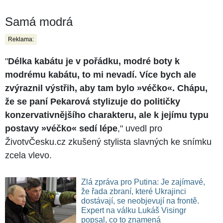
Samá modrá
Reklama:
"
Délka kabátu je v pořádku, modré boty k
modrému kabátu, to mi nevadí. Více bych ale
zvýraznil výstřih, aby tam bylo »véčko«. Chápu,
že se paní Pekarová stylizuje do političky
konzervativnějšího charakteru, ale k jejímu typu
postavy »véčko« sedí lépe
," uvedl pro
ŽivotvČesku.cz zkušený stylista slavných ke snímku
zcela vlevo.
Zlá zpráva pro Putina: Je zajímavé,
že řada zbraní, které Ukrajinci
dostávají, se neobjevují na frontě.
Expert na válku Lukáš Visingr
popsal, co to znamená