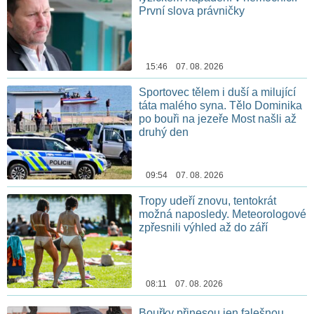
První slova právničky
15:46 07. 08. 2026
Sportovec tělem i duší a milující
táta malého syna. Tělo Dominika
po bouři na jezeře Most našli až
druhý den
09:54 07. 08. 2026
Tropy udeří znovu, tentokrát
možná naposledy. Meteorologové
zpřesnili výhled až do září
08:11 07. 08. 2026
Bouřky přinesou jen falešnou