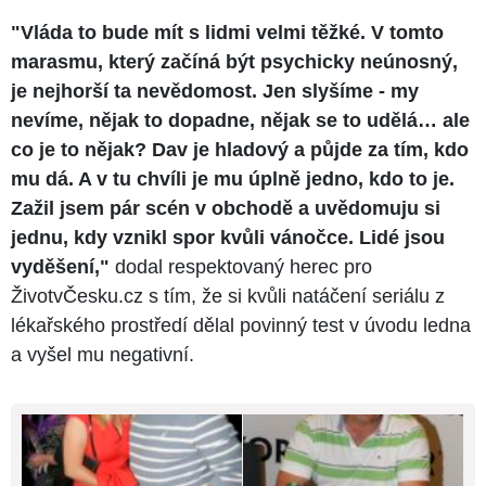
"Vláda to bude mít s lidmi velmi těžké. V tomto
marasmu, který začíná být psychicky neúnosný,
je nejhorší ta nevědomost. Jen slyšíme - my
nevíme, nějak to dopadne, nějak se to udělá… ale
co je to nějak? Dav je hladový a půjde za tím, kdo
mu dá. A v tu chvíli je mu úplně jedno, kdo to je.
Zažil jsem pár scén v obchodě a uvědomuju si
jednu, kdy vznikl spor kvůli vánočce. Lidé jsou
vyděšení,"
dodal respektovaný herec pro
ŽivotvČesku.cz s tím, že si kvůli natáčení seriálu z
lékařského prostředí dělal povinný test v úvodu ledna
a vyšel mu negativní.