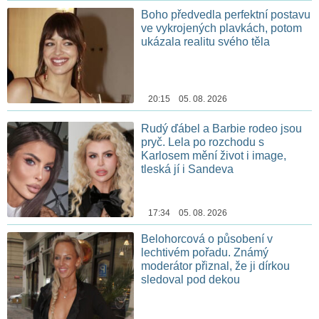
Boho předvedla perfektní postavu
ve vykrojených plavkách, potom
ukázala realitu svého těla
20:15 05. 08. 2026
Rudý ďábel a Barbie rodeo jsou
pryč. Lela po rozchodu s
Karlosem mění život i image,
tleská jí i Sandeva
17:34 05. 08. 2026
Belohorcová o působení v
lechtivém pořadu. Známý
moderátor přiznal, že ji dírkou
sledoval pod dekou