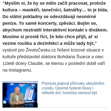
"Myslím si, že by se mělo začít pracovat, protože
kultura – maskéři, tanečníci, šatnářky… to je bída.
Do státní pokladny se odevzdávají nesmírné
peníze. To samé koncerty, zpěváci. Bojím se,
abychom neztratili interaktivní kontakt s divákem.
Musíme si prostě říct, že kdo chce přijít, ať si
vezme roušku a dezinfekci a může tady být,"
vyslovil pro ŽivotvČesku.cz řešení krizové situace v
kultuře představitel doktora Bohdana Švarce a otec
11leté dcery Claudie, se kterou v poslední době vaří
na Instagramu.
Prymula popsal příznaky aktuálního
covidu. Úporné bolesti hlavy i
několik dní, horečka nemusí být