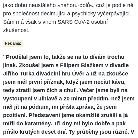
jako dobu neustálého »nahoru-dolů«, což je podle něj
pro společnost decimující a psychicky vyčerpávající.
Sám má však s virem SARS CoV-2 osobní
zkušenost.
Reklama:
"Prodělal jsem to, takže se na to dívám trochu
jinak. Zkoušel jsem s Filipem Blažkem v divadle
Jiřího Turka divadelní hru Úvěr a už na zkoušce
jsem měl první příznak, když jsem necítil kávu,
tedy ztratil jsem čich a chuť. Večer jsme byli na
vystoupení v Jihlavě a 20 minut předtím, než jsem
měl jít na pódium, mi přišla zpráva, že jsem
pozitivní. Představení jsme okamžitě zrušili a já
mířil do karantény. Tři dny mi bylo dobře a pak
přišlo krutých deset dní. Ty průběhy jsou různé. V