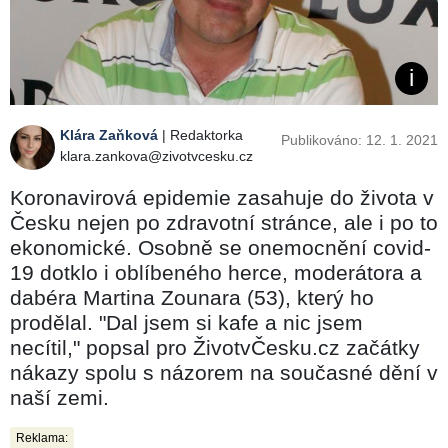
Klára Zaňková
| Redaktorka
Publikováno: 12. 1. 2021
klara.zankova@zivotvcesku.cz
Koronavirová epidemie zasahuje do života v
Česku nejen po zdravotní stránce, ale i po to
ekonomické. Osobně se onemocnění covid-
19 dotklo i oblíbeného herce, moderátora a
dabéra Martina Zounara (53), který ho
prodělal. "Dal jsem si kafe a nic jsem
necítil," popsal pro ŽivotvČesku.cz začátky
nákazy spolu s názorem na současné dění v
naší zemi.
Reklama: