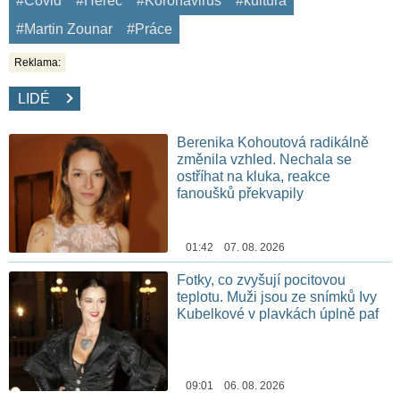
#Covid
#Herec
#Koronavirus
#kultura
#Martin Zounar
#Práce
Reklama:
LIDÉ
Berenika Kohoutová radikálně
změnila vzhled. Nechala se
ostříhat na kluka, reakce
fanoušků překvapily
01:42 07. 08. 2026
Fotky, co zvyšují pocitovou
teplotu. Muži jsou ze snímků Ivy
Kubelkové v plavkách úplně paf
09:01 06. 08. 2026