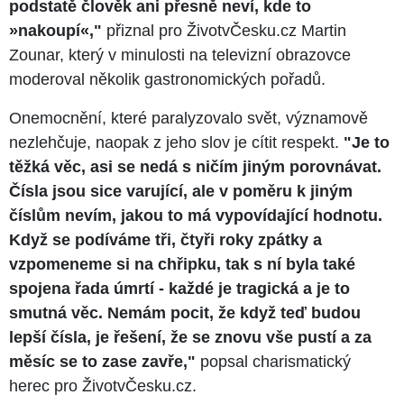
podstatě člověk ani přesně neví, kde to
»nakoupí«,"
přiznal pro ŽivotvČesku.cz Martin
Zounar, který v minulosti na televizní obrazovce
moderoval několik gastronomických pořadů.
Onemocnění, které paralyzovalo svět, významově
nezlehčuje, naopak z jeho slov je cítit respekt.
"Je to
těžká věc, asi se nedá s ničím jiným porovnávat.
Čísla jsou sice varující, ale v poměru k jiným
číslům nevím, jakou to má vypovídající hodnotu.
Když se podíváme tři, čtyři roky zpátky a
vzpomeneme si na chřipku, tak s ní byla také
spojena řada úmrtí - každé je tragická a je to
smutná věc. Nemám pocit, že když teď budou
lepší čísla, je řešení, že se znovu vše pustí a za
měsíc se to zase zavře,"
popsal charismatický
herec pro ŽivotvČesku.cz.