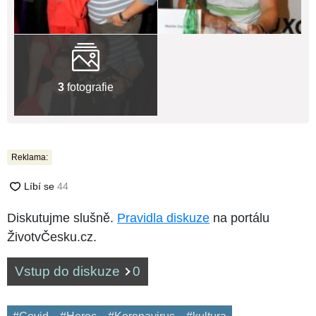
3
fotografie
Reklama:
Diskutujme slušně.
Pravidla diskuze
na portálu
ŽivotvČesku.cz.
Vstup do diskuze
0