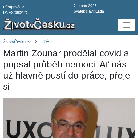
7. srpna 2026
Předpověd >
Svátek slaví:
Lada
DNES:
21°C
ŽivotvČesku.cz
LIDÉ
Martin Zounar prodělal covid a
popsal průběh nemoci. Ať nás
už hlavně pustí do práce, přeje
si