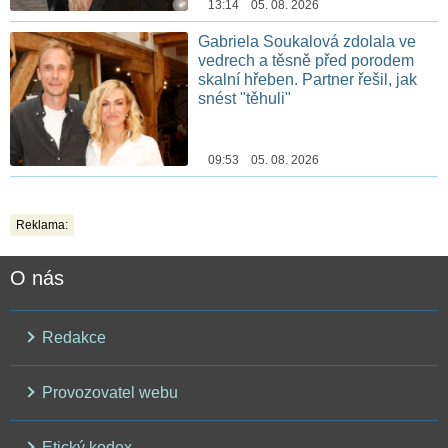
13:14 05. 08. 2026
Gabriela Soukalová zdolala ve
vedrech a těsně před porodem
skalní hřeben. Partner řešil, jak
snést "těhuli"
09:53 05. 08. 2026
Reklama:
O nás
Redakce
Provozovatel webu
Etický kodex