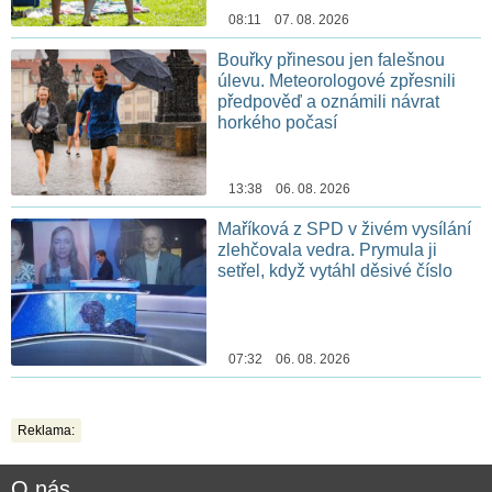
08:11 07. 08. 2026
Bouřky přinesou jen falešnou
úlevu. Meteorologové zpřesnili
předpověď a oznámili návrat
horkého počasí
13:38 06. 08. 2026
Maříková z SPD v živém vysílání
zlehčovala vedra. Prymula ji
setřel, když vytáhl děsivé číslo
07:32 06. 08. 2026
Reklama:
O nás