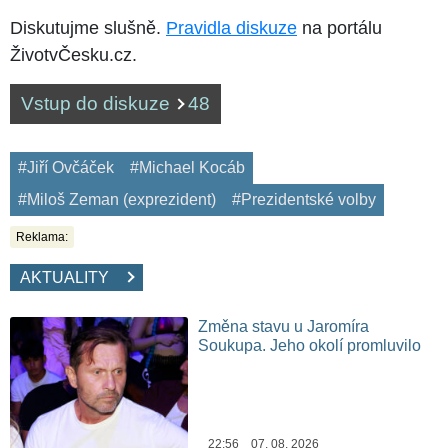
Diskutujme slušně.
Pravidla diskuze
na portálu
ŽivotvČesku.cz.
Vstup do diskuze
48
#Jiří Ovčáček
#Michael Kocáb
#Miloš Zeman (exprezident)
#Prezidentské volby
Reklama:
AKTUALITY
Změna stavu u Jaromíra
Soukupa. Jeho okolí promluvilo
22:56 07. 08. 2026