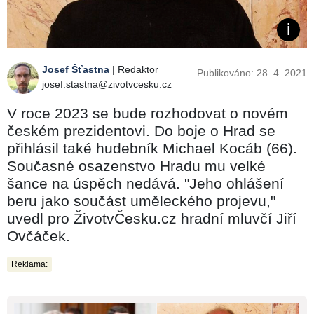
Josef Šťastna
| Redaktor
Publikováno: 28. 4. 2021
josef.stastna@zivotvcesku.cz
V roce 2023 se bude rozhodovat o novém
českém prezidentovi. Do boje o Hrad se
přihlásil také hudebník Michael Kocáb (66).
Současné osazenstvo Hradu mu velké
šance na úspěch nedává. "Jeho ohlášení
beru jako součást uměleckého projevu,"
uvedl pro ŽivotvČesku.cz hradní mluvčí Jiří
Ovčáček.
Reklama: