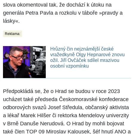
slova okomentoval tak, že dochází k útoku na
generála Petra Pavla a rozkolu v táboře »pravdy a
lásky«.
Reklama:
Hrůzný čin nejznámější české
vražedkyně Olgy Hepnarové znovu
ožil. Jiří Ovčáček sdílel mrazivou
osobní vzpomínku
Předpokládá se, že o Hrad se budou v roce 2023
ucházet také předseda Českomoravské konfederace
odborových svazů Josef Středula, občanský aktivista
a lékař Marek Hilšer či rektorka Mendelovy univerzity
v Brně Danuše Nerudová. O Hrad by mohli bojovat
také člen TOP 09 Miroslav Kalousek, šéf hnutí ANO a