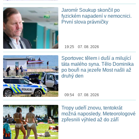
Jaromír Soukup skončil po
fyzickém napadení v nemocnici.
První slova právničky
19:25 07. 08. 2026
Sportovec tělem i duší a milující
táta malého syna. Tělo Dominika
po bouři na jezeře Most našli až
druhý den
09:54 07. 08. 2026
Tropy udeří znovu, tentokrát
možná naposledy. Meteorologové
zpřesnili výhled až do září