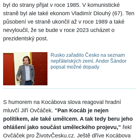
byl do strany přijat v roce 1985. V komunistické
straně byl ale také ekonom Vladimír Dlouhý (67). Ten
působení ve straně ukončil až v roce 1989 a také
nevyloučil, že se bude v roce 2023 ucházet o
prezidentský post.
Rusko zařadilo Česko na seznam
nepřátelských zemí. Andor Šándor
popsal možné dopady
S humorem na Kocábova slova reagoval hradní
mluvčí Jiří Ovčáček.
"Pan Kocáb je nejen
politikem, ale také umělcem. A tak tedy beru jeho
ohlášení jako součást uměleckého projevu,"
řekl
Ovčáček pro ŽivotvČesku.cz. Ještě dříve Kocábova