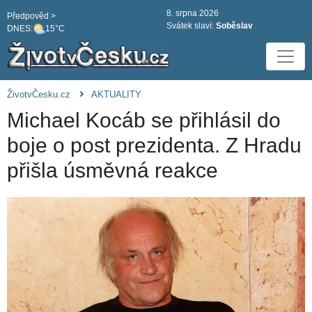
8. srpna 2026
Předpověd >
Svátek slaví:
Soběslav
DNES:
15°C
ŽivotvČesku.cz
AKTUALITY
Michael Kocáb se přihlásil do
boje o post prezidenta. Z Hradu
přišla úsměvná reakce