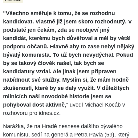
"Všechno směřuje k tomu, že se rozhodnu
kandidovat. Vlastně již jsem skoro rozhodnutý. V
podstatě jen čekám, zda se neobjeví jiný
kandidát, kterému bych důvěřoval a měl by větší
podporu občanů. Hlavně aby to zase nebyl nějaký
bývalý komunista. To už bych nevydýchal. Pokud
by se takový člověk našel, tak bych se
kandidatury vzdal. Ale jinak jsem připraven
nabídnout své služby. Myslím si, že mám hodně
zkušeností, které by se daly využít. V důležitých
milnících naší novodobé historie jsem se
pohyboval dost aktivně,
" uvedl Michael Kocáb v
rozhovoru pro idnes.cz.
Narážka, že na Hradě nesnese dalšího bývalého
komunistu, sedí na generála Petra Pavla (59), který