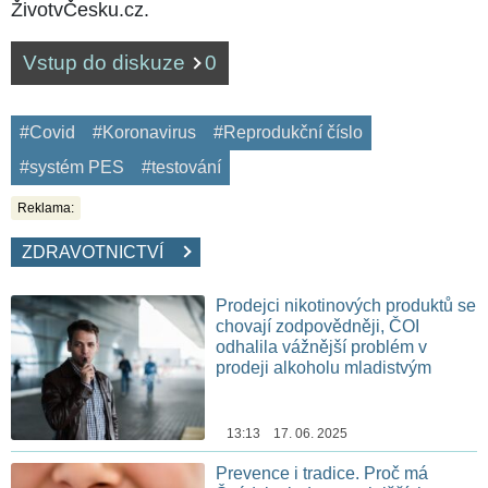
ŽivotvČesku.cz.
Vstup do diskuze
0
#Covid
#Koronavirus
#Reprodukční číslo
#systém PES
#testování
Reklama:
ZDRAVOTNICTVÍ
Prodejci nikotinových produktů se
chovají zodpovědněji, ČOI
odhalila vážnější problém v
prodeji alkoholu mladistvým
13:13 17. 06. 2025
Prevence i tradice. Proč má