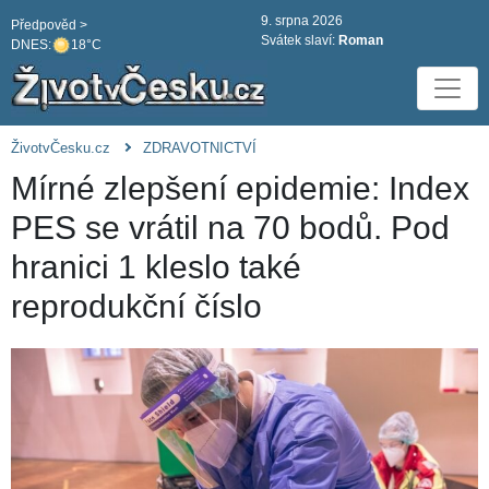
9. srpna 2026
Předpověd >
Svátek slaví:
Roman
DNES:
18°C
ŽivotvČesku.cz
ZDRAVOTNICTVÍ
Mírné zlepšení epidemie: Index
PES se vrátil na 70 bodů. Pod
hranici 1 kleslo také
reprodukční číslo