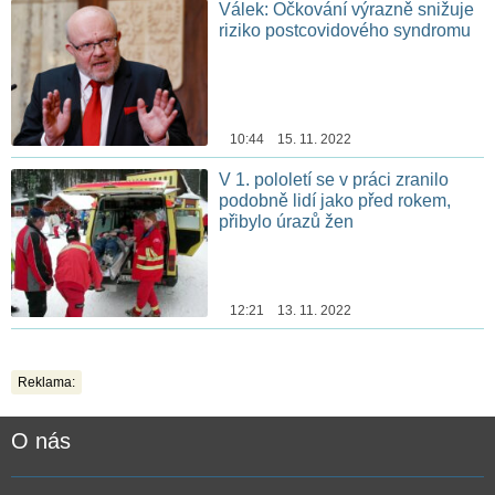
Válek: Očkování výrazně snižuje
riziko postcovidového syndromu
10:44 15. 11. 2022
V 1. pololetí se v práci zranilo
podobně lidí jako před rokem,
přibylo úrazů žen
12:21 13. 11. 2022
Reklama:
O nás