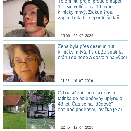
Tělem mu projel proud o napětí
11 tisíc voltů a byl 14 minut
klinicky mrtvý. Za kus šrotu
zaplatil mladík nejkrutější daň
15:06 22. 07. 2026
Žena byla přes deset minut
klinicky mrtvá. Tvrdí, že spatřila
bránu do nebe a dostala na výběr
11:28 16. 07. 2026
Od natáčení filmu Jak dostat
tatínka do polepšovny uplynulo
48 let. Čas se na "dědově"
chalupě podepsal, lavička je ale
stále na stejném místě
22:45 12. 07. 2026