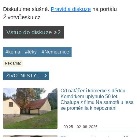
Diskutujme slušně.
Pravidla diskuze
na portálu
ŽivotvČesku.cz.
Vstup do diskuze
2
#koma
#léky
#Nemocnice
Reklama:
ŽIVOTNÍ STYL
Od natáčení komedie s dědou
Komárkem uplynulo 50 let.
Chalupa z filmu Na samotě u lesa
se proměnila k nepoznání
09:25 02. 08. 2026