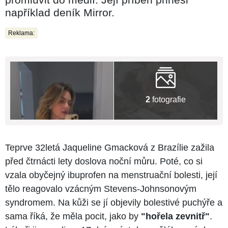
například deník Mirror.
Reklama:
2
fotografie
Teprve 32letá Jaqueline Gmacková z Brazílie zažila
před čtrnácti lety doslova noční můru. Poté, co si
vzala obyčejný ibuprofen na menstruační bolesti, její
tělo reagovalo vzácným Stevens-Johnsonovým
syndromem. Na kůži se jí objevily bolestivé puchýře a
sama říká, že měla pocit, jako by
"hořela zevnitř"
.