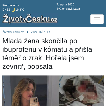
7. srpna 2026
Předpověd >
Svátek slaví:
Lada
DNES:
19.8°C
ŽivotvČesku.cz
ŽIVOTNÍ STYL
Mladá žena skončila po
ibuprofenu v kómatu a přišla
téměř o zrak. Hořela jsem
zevnitř, popsala