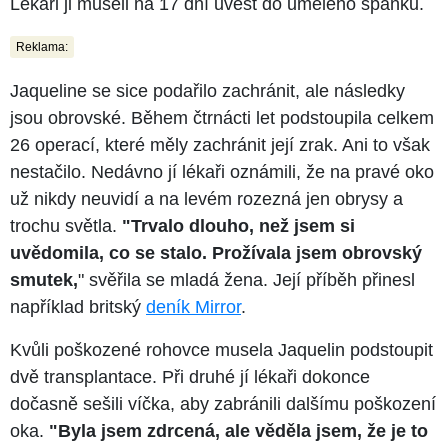
Lékaři ji museli na 17 dní uvést do umělého spánku.
Reklama:
Jaqueline se sice podařilo zachránit, ale následky
jsou obrovské. Během čtrnácti let podstoupila celkem
26 operací, které měly zachránit její zrak. Ani to však
nestačilo. Nedávno jí lékaři oznámili, že na pravé oko
už nikdy neuvidí a na levém rozezná jen obrysy a
trochu světla.
"Trvalo dlouho, než jsem si
uvědomila, co se stalo. Prožívala jsem obrovský
smutek,
" svěřila se mladá žena. Její příběh přinesl
například britský
deník Mirror
.
Kvůli poškozené rohovce musela Jaquelin podstoupit
dvě transplantace. Při druhé jí lékaři dokonce
dočasně sešili víčka, aby zabránili dalšímu poškození
oka.
"Byla jsem zdrcená, ale věděla jsem, že je to