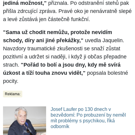
jediná možnost,"
přiznala. Po odstranění stehů pak
přišla zdrcující zpráva. Pravé oko je nenávratně slepé
a levé zůstává jen částečně funkční.
"Sama už chodit nemůžu, protože nevidím
schody, díry ani jiné překážky,"
uvedla Jaquelin.
Navzdory traumatické zkušenosti se snaží zůstat
pozitivní a udržet si naději, i když ji občas přepadne
strach.
"Pořád to bolí a jsou dny, kdy mě svírá
úzkost a tíží touha znovu vidět,"
popsala bolestné
pocity.
Reklama:
Josef Laufer po 130 dnech v
bezvědomí: Po probuzení by neměl
mít problémy s psychikou, říká
odborník