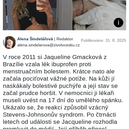
Alena Šindelářová
| Redaktor
Publikováno: 31. 8. 2025
alena.sindelarova@zivotvcesku.cz
V roce 2011 si Jaqueline Gmacková z
Brazílie vzala lék ibuprofen proti
menstruačním bolestem. Krátce nato ale
začala pociťovat vážné potíže. Na kůži jí
naskákaly bolestivé puchýře a její stav se
začal prudce horšit. V nemocnici ji lékaři
museli uvést na 17 dní do umělého spánku.
Ukázalo se, že reakci způsobil vzácný
Stevens-Johnsonův syndrom. Po čtrnácti
letech od události se Jacqueline rozhodla
promluvit do médií. Její příběh přinesl