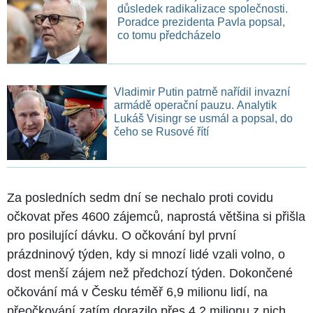
důsledek radikalizace společnosti.
Poradce prezidenta Pavla popsal,
co tomu předcházelo
Vladimir Putin patrně nařídil invazní
armádě operační pauzu. Analytik
Lukáš Visingr se usmál a popsal, do
čeho se Rusové řítí
Za posledních sedm dní se nechalo proti covidu
očkovat přes 4600 zájemců, naprostá většina si přišla
pro posilující dávku. O očkování byl první
prázdninový týden, kdy si mnozí lidé vzali volno, o
dost menší zájem než předchozí týden. Dokončené
očkování má v Česku téměř 6,9 milionu lidí, na
přeočkování zatím dorazilo přes 4,2 milionu z nich.