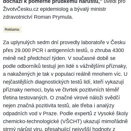
dochází k poměrně prudkému nárůstu,"
uvedl pro
ŽivotvČesku.cz epidemiolog a bývalý ministr
zdravotnictví Roman Prymula.
Reklama:
Za uplynulých sedm dní provedly laboratoře v Česku
přes 29.000 PCR i antigenních testů, o zhruba 4300
méně než předchozí týden. V současné době se
podle odborníků testují jen lidé s vážnějšími příznaky,
a nakažených je tak v populaci reálně mnohem víc. U
nejčastějších diagnostických testů lidí, kteří vykazují
příznaky nemoci, byla ve čtvrtek pozitivních téměř
třetina testovaných. O značné virové náloži svědčí
nejen značná pozitivita testů, ale třeba i analýzy
odpadních vod v Praze. Podle expertů z Vysoké školy
chemicko-technologické (VŠCHT) ukazují mimořádně
strmý nárůst viru, přesahující nejvyšší hodnoty z