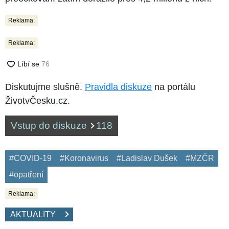
Reklama:
Reklama:
Diskutujme slušně.
Pravidla diskuze
na portálu
ŽivotvČesku.cz.
Vstup do diskuze
118
#COVID-19
#Koronavirus
#Ladislav Dušek
#MZČR
#opatření
Reklama:
AKTUALITY