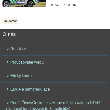
09:54 07. 08. 2026
Reklama:
O nás
Redakce
Provozovatel webu
Etický kodex
EMFA a samoregulace
Portál ŽivotvČesku.cz v Mapě médií a ratingu NFNZ
(Nadační fond nezávislé žurnalistiky)