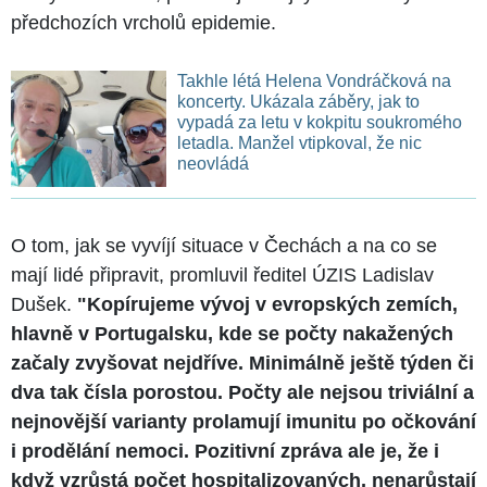
předchozích vrcholů epidemie.
Takhle létá Helena Vondráčková na
koncerty. Ukázala záběry, jak to
vypadá za letu v kokpitu soukromého
letadla. Manžel vtipkoval, že nic
neovládá
O tom, jak se vyvíjí situace v Čechách a na co se
mají lidé připravit, promluvil ředitel ÚZIS Ladislav
Dušek.
"Kopírujeme vývoj v evropských zemích,
hlavně v Portugalsku, kde se počty nakažených
začaly zvyšovat nejdříve. Minimálně ještě týden či
dva tak čísla porostou. Počty ale nejsou triviální a
nejnovější varianty prolamují imunitu po očkování
i prodělání nemoci. Pozitivní zpráva ale je, že i
když vzrůstá počet hospitalizovaných, nenarůstají