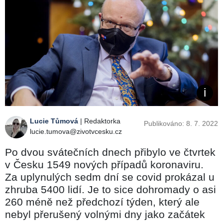
Lucie Tůmová
| Redaktorka
Publikováno: 8. 7. 2022
lucie.tumova@zivotvcesku.cz
Po dvou svátečních dnech přibylo ve čtvrtek
v Česku 1549 nových případů koronaviru.
Za uplynulých sedm dní se covid prokázal u
zhruba 5400 lidí. Je to sice dohromady o asi
260 méně než předchozí týden, který ale
nebyl přerušený volnými dny jako začátek