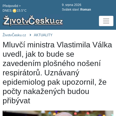
9. srpna 2026
Předpověd >
Svátek slaví:
Roman
DNES:
15.5°C
ŽivotvČesku.cz
AKTUALITY
Mluvčí ministra Vlastimila Válka
uvedl, jak to bude se
zavedením plošného nošení
respirátorů. Uznávaný
epidemiolog pak upozornil, že
počty nakažených budou
přibývat