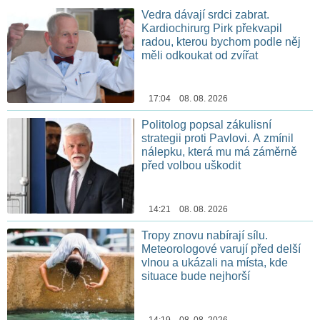
Vedra dávají srdci zabrat.
Kardiochirurg Pirk překvapil
radou, kterou bychom podle něj
měli odkoukat od zvířat
17:04 08. 08. 2026
Politolog popsal zákulisní
strategii proti Pavlovi. A zmínil
nálepku, která mu má záměrně
před volbou uškodit
14:21 08. 08. 2026
Tropy znovu nabírají sílu.
Meteorologové varují před delší
vlnou a ukázali na místa, kde
situace bude nejhorší
14:19 08. 08. 2026