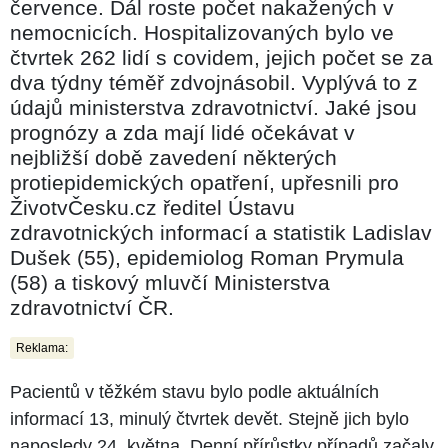
července. Dál roste počet nakažených v
nemocnicích. Hospitalizovaných bylo ve
čtvrtek 262 lidí s covidem, jejich počet se za
dva týdny téměř zdvojnásobil. Vyplývá to z
údajů ministerstva zdravotnictví. Jaké jsou
prognózy a zda mají lidé očekávat v
nejbližší době zavedení některých
protiepidemických opatření, upřesnili pro
ŽivotvČesku.cz ředitel Ústavu
zdravotnických informací a statistik Ladislav
Dušek (55), epidemiolog Roman Prymula
(58) a tiskový mluvčí Ministerstva
zdravotnictví ČR.
Reklama:
Pacientů v těžkém stavu bylo podle aktuálních
informací 13, minulý čtvrtek devět. Stejně jich bylo
naposledy 24. května. Denní přírůstky případů začaly