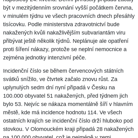
být v mezitýdenním srovnání vyšší počátkem června,
v minulém týdnu ve všech pracovních dnech přesáhly
tisícovku. Podle ministerstva zdravotnictví bude
nakažených kvůli nakažlivějším subvariantám viru
přibývat ještě několik týdnů. Neplánuje ale opatření
proti šíření nákazy, protože se neplní nemocnice a
zejména jednotky intenzivní péče.
Incidenční číslo se během červencových státních
svátků snížilo, ve čtvrtek začalo znovu růst. Za
uplynulých sedm dní nyní připadá v Česku na
100.000 obyvatel 51 nakažených, před týdnem jich
bylo 53. Nejvíc se nákaza momentálně šíří v hlavním
městě, kde má incidence hodnotu 114. Ve všech
ostatních krajích se incidenční číslo drží hluboko pod
stovkou. V Olomouckém kraji připadá 28 nakažených
na 100.000 obyvatel, což je nejméně v zemi.