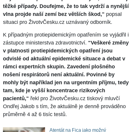
těžké případy. Doufejme, že to tak vydrží a nynější
vlna projde naší zemí bez větších škod,"
popsal
situaci pro ŽivotvČesku.cz uznávaný odborník.
K případným protiepidemickým opatřením se vyjádřil i
zástupce ministerstva zdravotnictví.
"Veškeré změny
v platnosti protiepidemických opatření jsou
odvislé od aktuální epidemické situace a debat v
rámci expertních skupin. Zavedení plošného
nošení respirátorů není aktuální. Povinné by
mohly být například jen na urgentním příjmu, tedy
tam, kde je vyšší koncentrace rizikových
pacientů,"
řekl pro ŽivotvČesku.cz tiskový mluvčí
Ondřej Jakob s tím, že aktuálně je denně prováděno
průměrně 4 až 6 tisíc testů.
Atentát na Fica jako možný