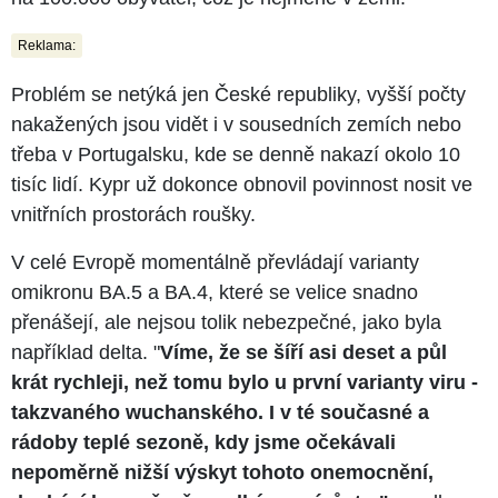
Reklama:
Problém se netýká jen České republiky, vyšší počty
nakažených jsou vidět i v sousedních zemích nebo
třeba v Portugalsku, kde se denně nakazí okolo 10
tisíc lidí. Kypr už dokonce obnovil povinnost nosit ve
vnitřních prostorách roušky.
V celé Evropě momentálně převládají varianty
omikronu BA.5 a BA.4, které se velice snadno
přenášejí, ale nejsou tolik nebezpečné, jako byla
například delta. "
Víme, že se šíří asi deset a půl
krát rychleji, než tomu bylo u první varianty viru -
takzvaného wuchanského. I v té současné a
rádoby teplé sezoně, kdy jsme očekávali
nepoměrně nižší výskyt tohoto onemocnění,