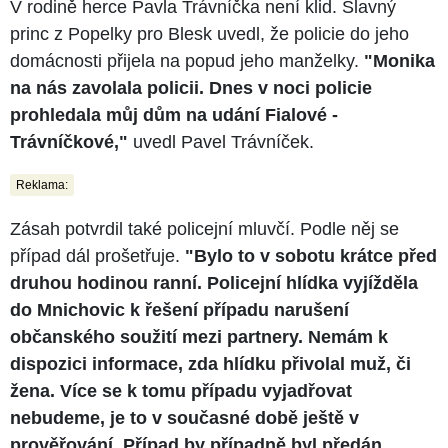
V rodině herce Pavla Trávníčka není klid. Slavný
princ z Popelky pro Blesk uvedl, že policie do jeho
domácnosti přijela na popud jeho manželky.
"Monika
na nás zavolala policii. Dnes v noci policie
prohledala můj dům na udání Fialové -
Trávníčkové,"
uvedl Pavel Trávníček.
Reklama:
Zásah potvrdil také policejní mluvčí. Podle něj se
případ dál prošetřuje.
"Bylo to v sobotu krátce před
druhou hodinou ranní. Policejní hlídka vyjížděla
do Mnichovic k řešení případu narušení
občanského soužití mezi partnery. Nemám k
dispozici informace, zda hlídku přivolal muž, či
žena. Více se k tomu případu vyjadřovat
nebudeme, je to v současné době ještě v
prověřování. Případ by případně byl předán