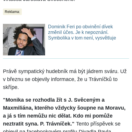
Reklama:
Dominik Feri po obvinění dívek
změnil účes. Je k nepoznání.
Symbolika v tom není, vysvětluje
Právě sympatický hudebník má být jádrem sváru. Už
v březnu se objevily informace, že u Trávníčků to
skřípe.
"Monika se rozhodla žít s J. Svěceným a
Maxmiliána, kterého vždycky šoupne na Moravu,
a já s tím nemůžu nic dělat. Kdo mi pomůže
neztratit syna. P. Trávníček."
Tento příspěvek se
objevil na facebookovém profilu Divadla Pavla