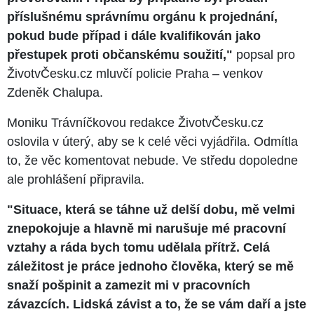
příslušnému správnímu orgánu k projednání,
pokud bude případ i dále kvalifikován jako
přestupek proti občanskému soužití,"
popsal pro
ŽivotvČesku.cz mluvčí policie Praha – venkov
Zdeněk Chalupa.
Moniku Trávníčkovou redakce ŽivotvČesku.cz
oslovila v úterý, aby se k celé věci vyjádřila. Odmítla
to, že věc komentovat nebude. Ve středu dopoledne
ale prohlášení připravila.
"Situace, která se táhne už delší dobu, mě velmi
znepokojuje a hlavně mi narušuje mé pracovní
vztahy a ráda bych tomu udělala přítrž. Celá
záležitost je práce jednoho člověka, který se mě
snaží pošpinit a zamezit mi v pracovních
závazcích. Lidská závist a to, že se vám daří a jste