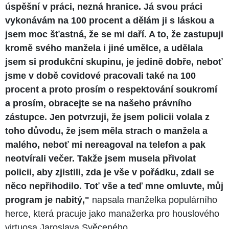
úspěšní v práci, nezná hranice. Já svou práci
vykonávám na 100 procent a dělám ji s láskou a
jsem moc šťastná, že se mi daří. A to, že zastupuji
kromě svého manžela i jiné umělce, a udělala
jsem si produkční skupinu, je jedině dobře, neboť
jsme v době covidové pracovali také na 100
procent a proto prosím o respektování soukromí
a prosím, obracejte se na našeho právního
zástupce. Jen potvrzuji, že jsem policii volala z
toho důvodu, že jsem měla strach o manžela a
malého, neboť mi nereagoval na telefon a pak
neotvírali večer. Takže jsem musela přivolat
policii, aby zjistili, zda je vše v pořádku, zdali se
něco nepřihodilo. Toť vše a teď mne omluvte, můj
program je nabitý,"
napsala manželka populárního
herce, která pracuje jako manažerka pro houslového
virtuosa Jaroslava Svěceného.