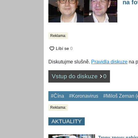
na fo
Reklama:
Diskutujme slušně.
Pravidla diskuze
na p
Vstup do diskuze
0
#Čína
#Koronavirus
#Miloš Zeman (
Reklama:
AKTUALITY
Tropy znovu nabíra