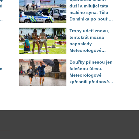
é
duší a milující táta
malého syna. Tělo
Dominika po bouři
na jezeře Most našli
Tropy udeří znovu,
až druhý den
tentokrát možná
naposledy.
Meteorologové
zpřesnili výhled až
Bouřky přinesou jen
do září
m
falešnou úlevu.
Meteorologové
zpřesnili předpověď
a oznámili návrat
horkého počasí