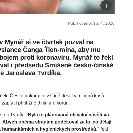
Publikováno: 16. 4. 2020
v Mynář si ve čtvrtek pozval na
yslance Čanga Ťien-mina, aby mu
ojem proti koronaviru. Mynář to řekl
zval i předsedu Smíšené česko-čínské
 Jaroslava Tvrdíka.
čáček. Česko nakoupilo v Číně desítky milionů kusů
aplatil přibližně 9 miliard korun.
ce i Tvrdík.
"Byla to plánovaná oficiální návštěva
. Abych oběma stranám poděkoval za to, co dělají
 humanitárních a hygienických prostředků,
" řekl