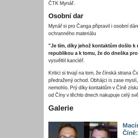
ČTK Mynář.
Osobní dar
Mynář si pro Čanga připravil i osobní dár
ochranného materiálu
"Je tím, díky jehož kontaktům došlo k
republikou a k tomu, že do dneška pr
vysvětlil kancléř.
Kritici si trvají na tom, že čínská stran
předražený ochod. Obhájci is zase myslí
nemohlo. Prý díky kontaktům v Číně získal
od Číny v těchto dnech nakupuje celý svě
Galerie
Macin
Číně: