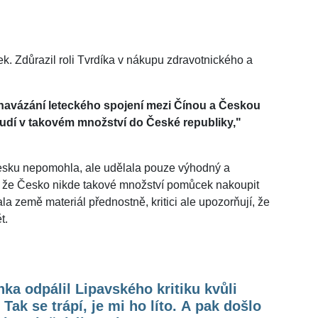
ek. Zdůrazil roli Tvrdíka v nákupu zdravotnického a
 navázání leteckého spojení mezi Čínou a Českou
oudí v takovém množství do České republiky,"
a Česku nepomohla, ale udělala pouze výhodný a
, že Česko nikde takové množství pomůcek nakoupit
a země materiál přednostně, kritici ale upozorňují, že
t.
ka odpálil Lipavského kritiku kvůli
 Tak se trápí, je mi ho líto. A pak došlo