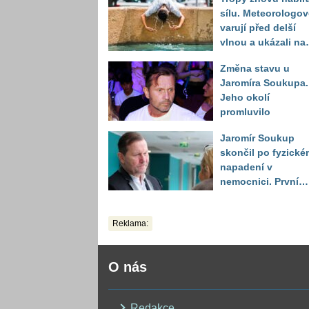
sílu. Meteorologov
varují před delší
vlnou a ukázali na
místa, kde situace
Změna stavu u
bude nejhorší
Jaromíra Soukupa.
Jeho okolí
promluvilo
Jaromír Soukup
skončil po fyzické
napadení v
nemocnici. První
slova právničky
Reklama:
O nás
Redakce