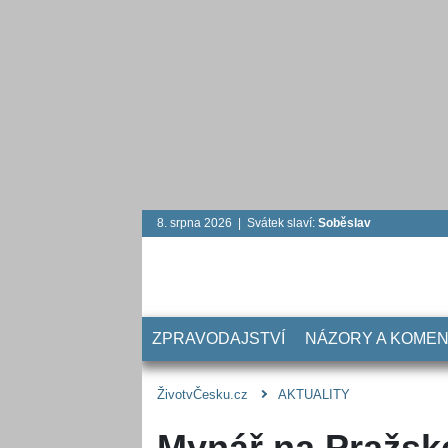
8. srpna 2026 | Svátek slaví:
Soběslav
ZPRAVODAJSTVÍ
NÁZORY A KOME
ŽivotvČesku.cz
AKTUALITY
Mynář na Pražsk