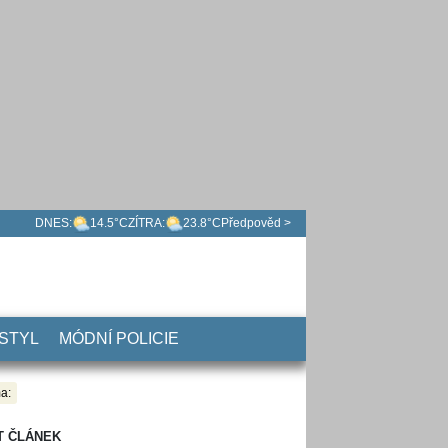
DNES:
14.5°C
ZÍTRA:
23.8°C
Předpověd >
 STYL
MÓDNÍ POLICIE
a:
T ČLÁNEK