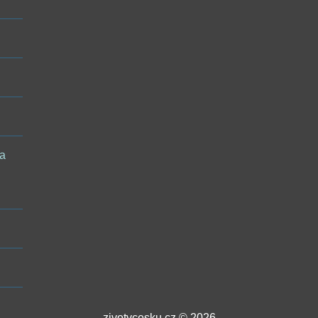
 a
zivotvcesku.cz © 2026