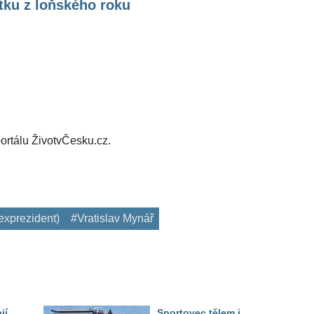
tku z loňského roku
ortálu ŽivotvČesku.cz.
exprezident)
#Vratislav Mynář
jí
Sportovec tělem i