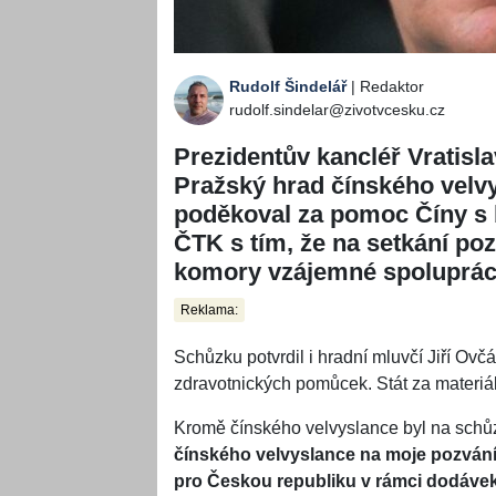
Rudolf Šindelář
| Redaktor
rudolf.sindelar@zivotvcesku.cz
Prezidentův kancléř Vratisla
Pražský hrad čínského velv
poděkoval za pomoc Číny s b
ČTK s tím, že na setkání po
komory vzájemné spolupráce
Reklama:
Schůzku potvrdil i hradní mluvčí Jiří Ov
zdravotnických pomůcek. Stát za materiál z
Kromě čínského velvyslance byl na schůz
čínského velvyslance na moje pozvání
pro Českou republiku v rámci dodávek