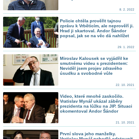
8. 2. 2022
Policie chtěla prověřit tajnou
zprávu k Vrběticím, ale neprověří ji.
Hrad ji skartoval. Andor Šándor
popsal, jak se na věc dá nahlížet
29. 1. 2022
Miroslav Kalousek se vyjádřil ke
smutnému videu s prezidentem:
Neviděl jsem projev zdravého
úsudku a svobodné vůle
22. 10. 2021
Video, které mnohé zaskočilo.
Vratislav Mynář ukázal záběry
prezidenta na lůžku na JIP. Situaci
okomentoval Andor Šándor
21. 10. 2021
První slova jeho manželky.
Vratislav Mynář nehodlá odstoupit.