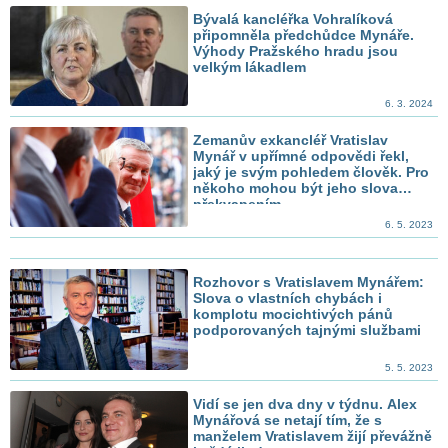
Bývalá kancléřka Vohralíková
připomněla předchůdce Mynáře.
Výhody Pražského hradu jsou
velkým lákadlem
6. 3. 2024
Zemanův exkancléř Vratislav
Mynář v upřímné odpovědi řekl,
jaký je svým pohledem člověk. Pro
někoho mohou být jeho slova
překvapením
6. 5. 2023
Rozhovor s Vratislavem Mynářem:
Slova o vlastních chybách i
komplotu mocichtivých pánů
podporovaných tajnými službami
5. 5. 2023
Vidí se jen dva dny v týdnu. Alex
Mynářová se netají tím, že s
manželem Vratislavem žijí převážně