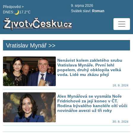
9. srpna 2026
Předpověd >
Svátek slaví:
Roman
DNES:
17.2°C
Vratislav Mynář >>
Nenávist kolem zakletého srubu
Vratislava Mynáře. První lehl
popelem, druhý obklopila velká
voda. Lidé mu zkázu přejí
16. 9. 2024
Alex Mynářová se vysmála Noře
Fridrichové za její konec v ČT.
Rodina bývalého kancléře cítí vůči
novinářce averzi už tři roky
30. 8. 2024