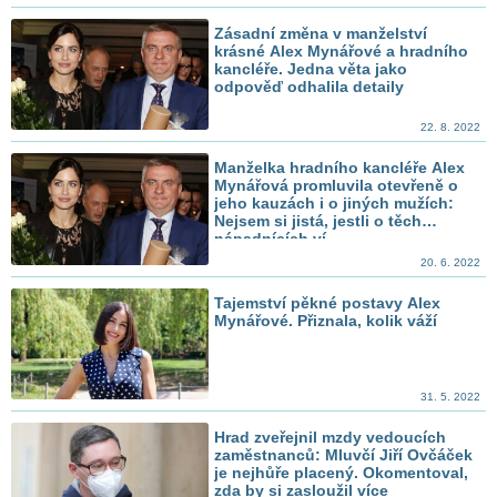
Zásadní změna v manželství
krásné Alex Mynářové a hradního
kancléře. Jedna věta jako
odpověď odhalila detaily
22. 8. 2022
Manželka hradního kancléře Alex
Mynářová promluvila otevřeně o
jeho kauzách i o jiných mužích:
Nejsem si jistá, jestli o těch
nápadnících ví
20. 6. 2022
Tajemství pěkné postavy Alex
Mynářové. Přiznala, kolik váží
31. 5. 2022
Hrad zveřejnil mzdy vedoucích
zaměstnanců: Mluvčí Jiří Ovčáček
je nejhůře placený. Okomentoval,
zda by si zasloužil více