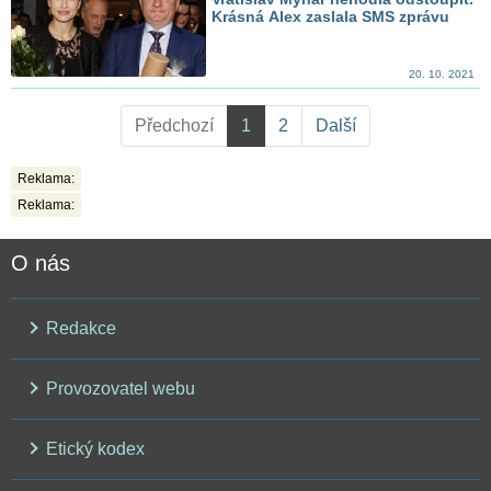
Krásná Alex zaslala SMS zprávu
20. 10. 2021
Předchozí
1
2
Další
Reklama:
Reklama:
O nás
Redakce
Provozovatel webu
Etický kodex