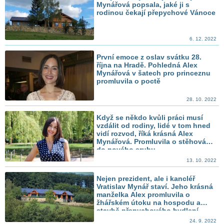
Mynářová popsala, jaké ji s
rodinou čekají přepychové Vánoce
6. 12. 2022
První emoce z oslav svátku 28.
října na Hradě. Pohledná Alex
Mynářová v šatech pro princeznu
promluvila o poctě
28. 10. 2022
Když se někdo kvůli práci musí
vzdálit od rodiny, lidé v tom hned
vidí rozvod, říká krásná Alex
Mynářová. Promluvila o stěhování
do nového srubu
13. 10. 2022
Nejen prezident, ale i kancléř
Vratislav Mynář staví. Jeho krásná
manželka Alex promluvila o
žhářském útoku na hospodu a
stavbě přepychového bydlení
24. 9. 2022