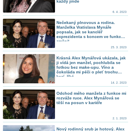
každý jinde
6. 4. 2023
Nečekaný plnovous a rodina.
Manželka Vratislava Mynáře
popsala, jak se kancléř
exprezidenta s koncem ve funkci
změnil
25. 3. 2023
Krásná Alex Mynářová ukázala, jak
ji vídá jen manžel, pochlubila se
fotkou bez make-upu. Víno a
čokoláda mi péči o pleť trochu
kazí, říká
14. 2. 2023
Odchod mého manžela z funkce mi
rozváže ruce. Alex Mynářová se
těší na posun v kariéře
2. 1. 2023
Nový rodinný srub je hotový. Alex