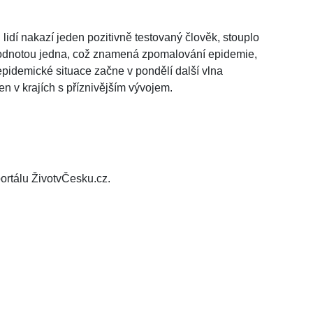
 lidí nakazí jeden pozitivně testovaný člověk, stouplo
hodnotou jedna, což znamená zpomalování epidemie,
epidemické situace začne v pondělí další vlna
jen v krajích s příznivějším vývojem.
ortálu ŽivotvČesku.cz.