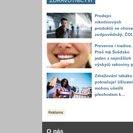
ZDRAVOTNICTVÍ
Prodejci
nikotinových
produktů se chova
zodpovědněji, ČOI
odhalila vážnější
Prevence i tradice.
problém v prodeji
Proč má Švédsko
alkoholu mladistv
jeden z nejnižších
výskytů rakoviny p
na světě?
Zdražování tabáku
pokračuje! Uživate
mohou ušetřit
přechodem k
alternativám
Reklama:
O nás