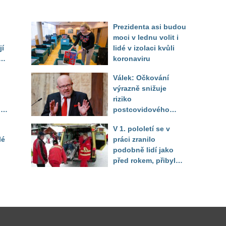
Prezidenta asi budou
moci v lednu volit i
jí
lidé v izolaci kvůli
koronaviru
Válek: Očkování
výrazně snižuje
ým
riziko
lic
postcovidového
syndromu
V 1. pololetí se v
lé
práci zranilo
podobně lidí jako
před rokem, přibylo
úrazů žen