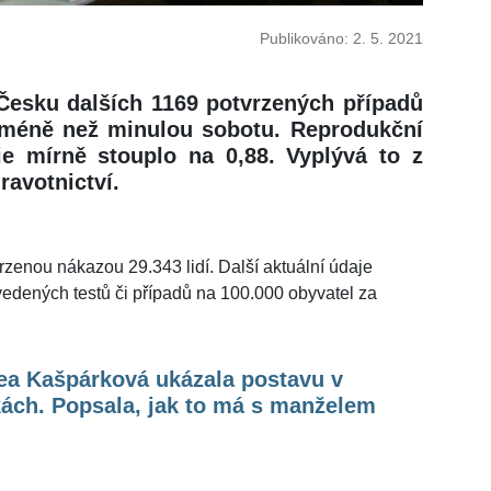
Publikováno: 2. 5. 2021
 Česku dalších 1169 potvrzených případů
7 méně než minulou sobotu. Reprodukční
mie mírně stouplo na 0,88. Vyplývá to z
ravotnictví.
zenou nákazou 29.343 lidí. Další aktuální údaje
vedených testů či případů na 100.000 obyvatel za
ea Kašpárková ukázala postavu v
ách. Popsala, jak to má s manželem