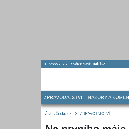
6. srpna 2026 | Svátek slaví:
Oldřiška
ZPRAVODAJSTVÍ
NÁZORY A KOME
ŽivotvČesku.cz
ZDRAVOTNICTVÍ
Na prvního máje 