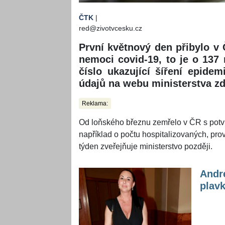
ČTK
|
red@zivotvcesku.cz
První květnový den přibylo v
nemoci covid-19, to je o 13
číslo ukazující šíření epide
údajů na webu ministerstva zd
Reklama:
Od loňského březnu zemřelo v ČR s potvr
například o počtu hospitalizovaných, pro
týden zveřejňuje ministerstvo později.
Andr
plavk