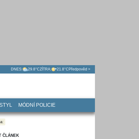
DNES:
29.8°C
ZÍTRA:
21.8°C
Předpověd >
 STYL
MÓDNÍ POLICIE
a:
T ČLÁNEK