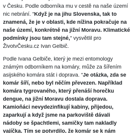
v Česku. Podle odborníka mu v cestě na naše území
nic nebrání. "
Když je na jihu Slovenska, tak to
znamená, že je v oblasti, kde nížina pokračuje na
naše území, konkrétně na jižní Moravu. Klimatické
podmínky jsou tam stejné,
" vysvětlil pro
ŽivotvČesku.cz Ivan Gelbič.
Podle Ivana Gelbiče, který je mezi entomology
známým odborníkem na komáry, může za šířením
asijského komára stát i doprava. "
Je otázka, zda se
komár šíří, nebo byl něčím převezen. Například
komára tygrovaného, který přenáší horečku
dengue, na jižní Moravu dostala doprava.
Kamioňáci nevydezinfikují kabiny, přijedou,
zaparkují a když jsme na parkoviště dávali
nádoby se špachtlemi, samičky tam nakladly
vajíčka. Tím se potvrdilo, že komár se k nám