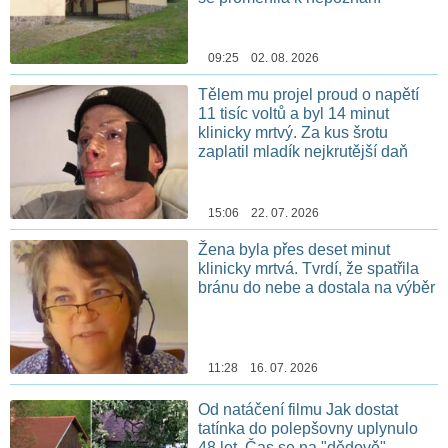
09:25 02. 08. 2026
Tělem mu projel proud o napětí
11 tisíc voltů a byl 14 minut
klinicky mrtvý. Za kus šrotu
zaplatil mladík nejkrutější daň
15:06 22. 07. 2026
Žena byla přes deset minut
klinicky mrtvá. Tvrdí, že spatřila
bránu do nebe a dostala na výběr
11:28 16. 07. 2026
Od natáčení filmu Jak dostat
tatínka do polepšovny uplynulo
48 let. Čas se na "dědově"