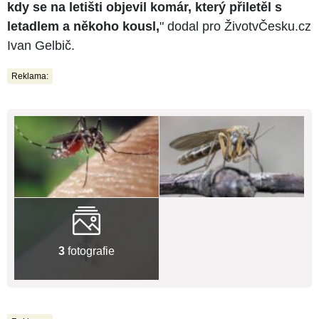
kdy se na letišti objevil komár, který přiletěl s
letadlem a někoho kousl,
" dodal pro ŽivotvČesku.cz
Ivan Gelbič.
Reklama:
3
fotografie