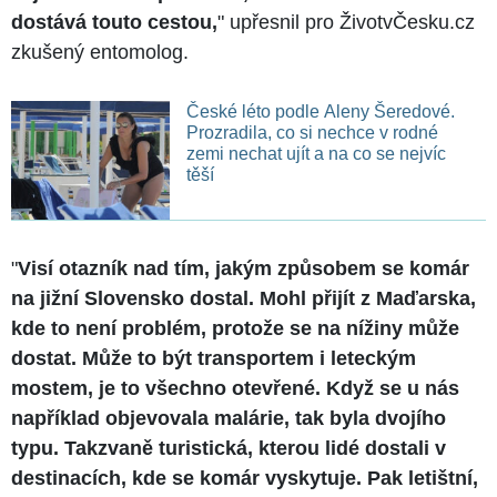
dostává touto cestou,
" upřesnil pro ŽivotvČesku.cz
zkušený entomolog.
České léto podle Aleny Šeredové.
Prozradila, co si nechce v rodné
zemi nechat ujít a na co se nejvíc
těší
"
Visí otazník nad tím, jakým způsobem se komár
na jižní Slovensko dostal. Mohl přijít z Maďarska,
kde to není problém, protože se na nížiny může
dostat. Může to být transportem i leteckým
mostem, je to všechno otevřené. Když se u nás
například objevovala malárie, tak byla dvojího
typu. Takzvaně turistická, kterou lidé dostali v
destinacích, kde se komár vyskytuje. Pak letištní,