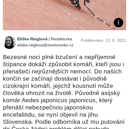
Eliška Reiglová
| Redaktorka
Publikováno: 13. 6. 2021
eliska.reiglova@zivotvcesku.cz
Bezesné noci plné bzučení a nepříjemné
štípance dokáží způsobit komáři, kteří jsou i
přenašeči nejrůznějších nemocí. Do našich
končin se začínají dostávat i původně
cizokrajní komáři, jejichž kousnutí může
člověka ohrozit na životě. Původně asijský
komár Aedes japonicus japonicus, který
přenáší nebezpečnou japonskou
encefalitidu, se nyní objevil na jihu
Slovenska. Podle odborníka už mu putování
do Česka žádný problém dělat nebude.