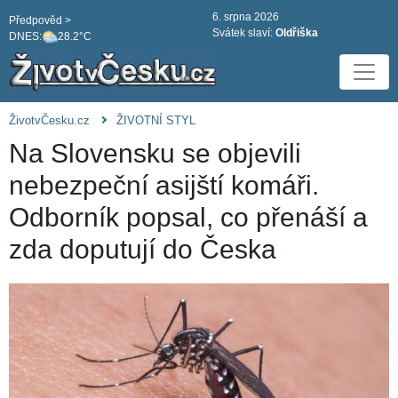
6. srpna 2026
Předpověd >
Svátek slaví:
Oldřiška
DNES:
28.2°C
ŽivotvČesku.cz
ŽIVOTNÍ STYL
Na Slovensku se objevili
nebezpeční asijští komáři.
Odborník popsal, co přenáší a
zda doputují do Česka