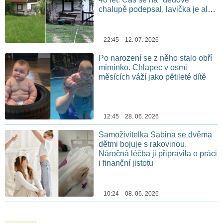
chalupě podepsal, lavička je ale
stále na stejném místě
22:45 12. 07. 2026
Po narození se z něho stalo obří
miminko. Chlapec v osmi
měsících váží jako pětileté dítě
12:45 28. 06. 2026
Samoživitelka Sabina se dvěma
dětmi bojuje s rakovinou.
Náročná léčba ji připravila o práci
i finanční jistotu
10:24 08. 06. 2026