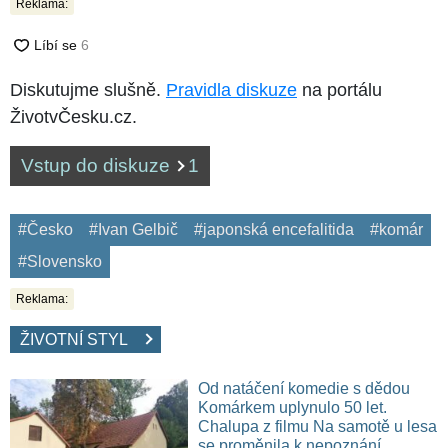
Reklama:
Diskutujme slušně.
Pravidla diskuze
na portálu
ŽivotvČesku.cz.
Vstup do diskuze
1
#Česko
#Ivan Gelbič
#japonská encefalitida
#komár
#Slovensko
Reklama:
ŽIVOTNÍ STYL
Od natáčení komedie s dědou
Komárkem uplynulo 50 let.
Chalupa z filmu Na samotě u lesa
se proměnila k nepoznání