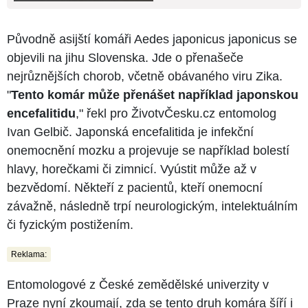
Původně asijští komáři Aedes japonicus japonicus se
objevili na jihu Slovenska. Jde o přenašeče
nejrůznějších chorob, včetně obávaného viru Zika.
"
Tento komár může přenášet například japonskou
encefalitidu
," řekl pro ŽivotvČesku.cz entomolog
Ivan Gelbič. Japonská encefalitida je infekční
onemocnění mozku a projevuje se například bolestí
hlavy, horečkami či zimnicí. Vyústit může až v
bezvědomí. Někteří z pacientů, kteří onemocní
závažně, následně trpí neurologickým, intelektuálním
či fyzickým postižením.
Reklama:
Entomologové z České zemědělské univerzity v
Praze nyní zkoumají, zda se tento druh komára šíří i