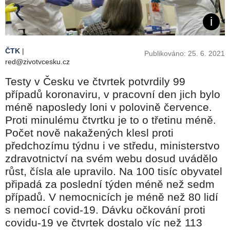
ČTK
|
Publikováno: 25. 6. 2021
red@zivotvcesku.cz
Testy v Česku ve čtvrtek potvrdily 99
případů koronaviru, v pracovní den jich bylo
méně naposledy loni v polovině července.
Proti minulému čtvrtku je to o třetinu méně.
Počet nově nakažených klesl proti
předchozímu týdnu i ve středu, ministerstvo
zdravotnictví na svém webu dosud uvádělo
růst, čísla ale upravilo. Na 100 tisíc obyvatel
připadá za poslední týden méně než sedm
případů. V nemocnicích je méně než 80 lidí
s nemocí covid-19. Dávku očkování proti
covidu-19 ve čtvrtek dostalo víc než 113