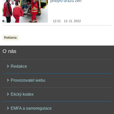
přibylo úrazů žen
12:21 13. 11. 2022
Reklama:
O nás
Redakce
Provozovatel webu
Etický kodex
EMFA a samoregulace