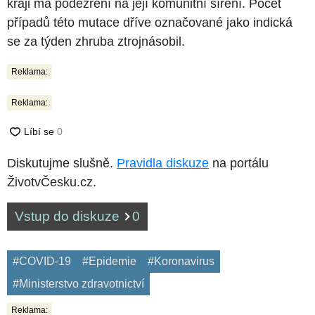
kraji má podezření na její komunitní šíření. Počet
případů této mutace dříve označované jako indická
se za týden zhruba ztrojnásobil.
Reklama:
Reklama:
Diskutujme slušně.
Pravidla diskuze
na portálu
ŽivotvČesku.cz.
Vstup do diskuze
0
#COVID-19
#Epidemie
#Koronavirus
#Ministerstvo zdravotnictví
Reklama: