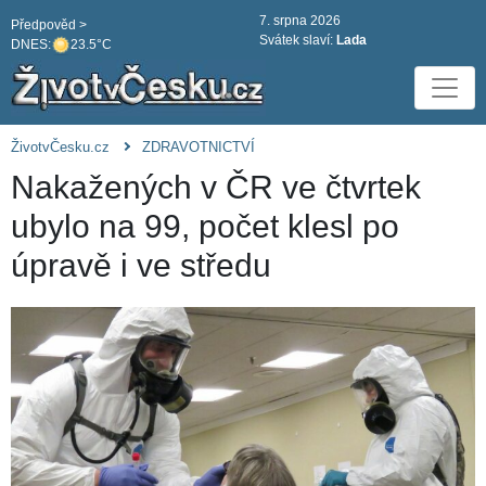
7. srpna 2026
Předpověd >
Svátek slaví:
Lada
DNES:
23.5°C
ŽivotvČesku.cz
ZDRAVOTNICTVÍ
Nakažených v ČR ve čtvrtek
ubylo na 99, počet klesl po
úpravě i ve středu