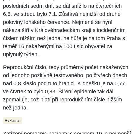
posledních sedm dní, se dál snížilo na čtvrtečních
6,6, ve středu bylo 7,1. Zůstává nejnižší od druhé
poloviny loňského července. Nejméně se nyní
nákaza šíří v Královéhradeckém kraji s incidenčním
číslem nižším než jedna, nejhůře je na tom Praha s
téměř 16 nakaženými na 100 tisíc obyvatel za
uplynulý týden.
Reprodukční číslo, tedy průměrný počet nakažených
od jednoho pozitivně testovaného, po čtyřech dnech
nad 0,8 kleslo pod tuto hranici. K dnešku je na 0,77,
ve čtvrtek to bylo 0,83. Šíření epidemie tak dál
zpomaluje, což platí při reprodukčním čísle nižším
než jedna.
Reklama:
Zatížení nemocnic pacienty s covidem-19 je nejmenší