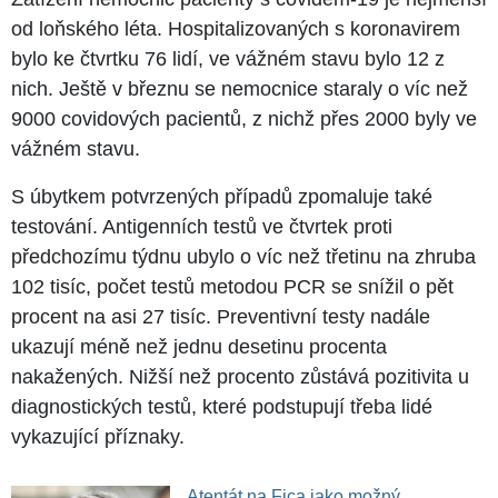
od loňského léta. Hospitalizovaných s koronavirem
bylo ke čtvrtku 76 lidí, ve vážném stavu bylo 12 z
nich. Ještě v březnu se nemocnice staraly o víc než
9000 covidových pacientů, z nichž přes 2000 byly ve
vážném stavu.
S úbytkem potvrzených případů zpomaluje také
testování. Antigenních testů ve čtvrtek proti
předchozímu týdnu ubylo o víc než třetinu na zhruba
102 tisíc, počet testů metodou PCR se snížil o pět
procent na asi 27 tisíc. Preventivní testy nadále
ukazují méně než jednu desetinu procenta
nakažených. Nižší než procento zůstává pozitivita u
diagnostických testů, které podstupují třeba lidé
vykazující příznaky.
Atentát na Fica jako možný