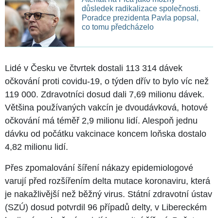
důsledek radikalizace společnosti.
Poradce prezidenta Pavla popsal,
co tomu předcházelo
Lidé v Česku ve čtvrtek dostali 113 314 dávek
očkování proti covidu-19, o týden dřív to bylo víc než
119 000. Zdravotníci dosud dali 7,69 milionu dávek.
Většina používaných vakcín je dvoudávková, hotové
očkování má téměř 2,9 milionu lidí. Alespoň jednu
dávku od počátku vakcinace koncem loňska dostalo
4,82 milionu lidí.
Přes zpomalování šíření nákazy epidemiologové
varují před rozšířením delta mutace koronaviru, která
je nakažlivější než běžný virus. Státní zdravotní ústav
(SZÚ) dosud potvrdil 96 případů delty, v Libereckém