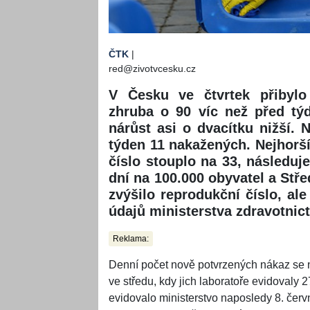
ČTK
|
red@zivotvcesku.cz
V Česku ve čtvrtek přibylo
zhruba o 90 víc než před tý
nárůst asi o dvacítku nižší. 
týden 11 nakažených. Nejhorší
číslo stouplo na 33, následuj
dní na 100.000 obyvatel a Stře
zvýšilo reprodukční číslo, ale
údajů ministerstva zdravotnict
Reklama:
Denní počet nově potvrzených nákaz se n
ve středu, kdy jich laboratoře evidovaly 2
evidovalo ministerstvo naposledy 8. čer