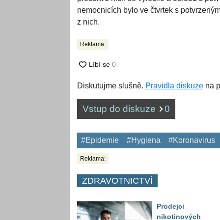
nemocnicích bylo ve čtvrtek s potvrzeným
z nich.
Reklama:
Diskutujme slušně.
Pravidla diskuze
na p
Vstup do diskuze
0
#Epidemie
#Hygiena
#Koronavirus
Reklama:
ZDRAVOTNICTVÍ
Prodejci
nikotinových