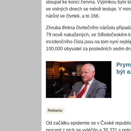
stoupat ke konci června. Výjimkou bylo tot
ve volných dnech se méně testuje. V min
nárůst ve čtvrtek, a to 166.
Zhruba třetina čtvrtečního nárůstu připad
79 nově nakažených, ve Středočeském kra
incidenčního čísla jsou na tom nyní nejlé
100.000 obyvatel za posledních sedm dní 
Prym
být a
Reklama:
Od začátku epidemie se v České republice
procent z nich se vyléčilo a 30.331 s p