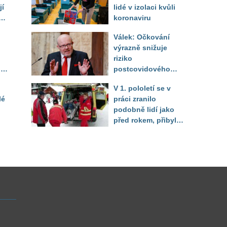
jí
lidé v izolaci kvůli
koronaviru
Válek: Očkování
výrazně snižuje
ým
riziko
lic
postcovidového
syndromu
V 1. pololetí se v
lé
práci zranilo
podobně lidí jako
před rokem, přibylo
úrazů žen