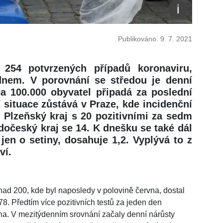
Publikováno: 9. 7. 2021
 254 potvrzených případů koronaviru,
dnem. V porovnání se středou je denní
Na 100.000 obyvatel připadá za poslední
 situace zůstává v Praze, kde incidenční
e Plzeňský kraj s 20 pozitivními za sedm
dočeský kraj se 14. K dnešku se také dál
 jen o setiny, dosahuje 1,2. Vyplývá to z
ví.
ad 200, kde byl naposledy v polovině června, dostal
78. Předtím více pozitivních testů za jeden den
vna. V mezitýdenním srovnání začaly denní nárůsty