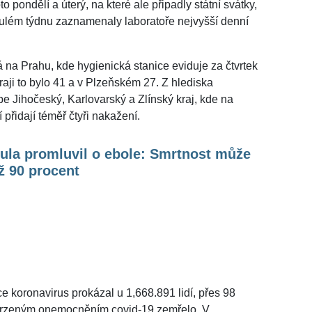
o pondělí a úterý, na které ale připadly státní svátky,
ulém týdnu zaznamenaly laboratoře nejvyšší denní
á na Prahu, kde hygienická stanice eviduje za čtvrtek
ji to bylo 41 a v Plzeňském 27. Z hlediska
pe Jihočeský, Karlovarský a Zlínský kraj, kde na
přidají téměř čtyři nakažení.
ula promluvil o ebole: Smrtnost může
ž 90 procent
 koronavirus prokázal u 1,668.891 lidí, přes 98
otvrzeným onemocněním covid-19 zemřelo. V