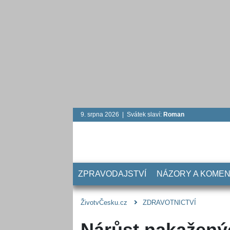
9. srpna 2026 | Svátek slaví:
Roman
ZPRAVODAJSTVÍ
NÁZORY A KOME
ŽivotvČesku.cz
ZDRAVOTNICTVÍ
Nárůst nakažený