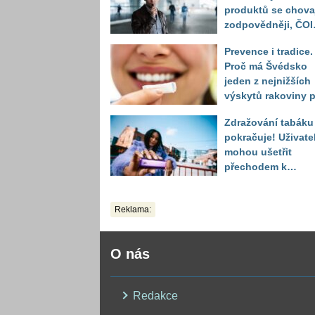
produktů se chova
zodpovědněji, ČOI
odhalila vážnější
Prevence i tradice.
problém v prodeji
Proč má Švédsko
alkoholu mladistv
jeden z nejnižších
výskytů rakoviny p
na světě?
Zdražování tabáku
pokračuje! Uživate
mohou ušetřit
přechodem k
alternativám
Reklama:
O nás
Redakce