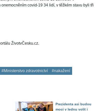
 onemocněním covid-19 34 lidí, v těžkém stavu byli tři
ortálu ŽivotvČesku.cz.
#Ministerstvo zdravotnictví
#nakažení
Prezidenta asi budou
moci v lednu volit i