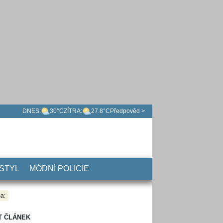
DNES:
30°C
ZÍTRA:
27.8°C
Předpověd >
 STYL
MÓDNÍ POLICIE
a:
T ČLÁNEK