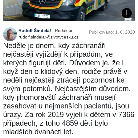
Rudolf Šindelář
| Redaktor
Publikováno: 1. 6. 2020
rudolf.sindelar@zivotvcesku.cz
Neděle je dnem, kdy záchranáři
nejčastěji vyjíždějí k případům, ve
kterých figurují děti. Důvodem je, že i
když den o klidový den, rodiče právě v
neděli nejčastěji ztrácejí pozornost ke
svým potomků. Nejčastějším důvodem,
kdy jihomoravští záchranáři musejí
zasahovat u nejmenších pacientů, jsou
úrazy. Za rok 2019 vyjeli k dětem v 7366
případech, z toho 4859 dětí bylo
mladších dvanácti let.