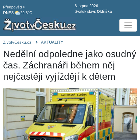
6. srpna 2026
Předpověd >
Svátek slaví:
Oldřiška
DNES:
29.8°C
ŽivotvČesku.cz
AKTUALITY
Nedělní odpoledne jako osudný
čas. Záchranáři během něj
nejčastěji vyjíždějí k dětem