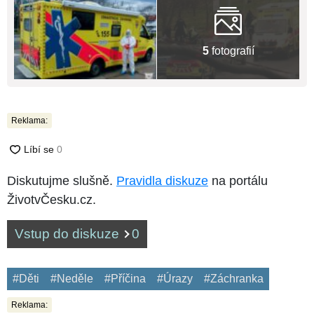
5
fotografií
Reklama:
Diskutujme slušně.
Pravidla diskuze
na portálu
ŽivotvČesku.cz.
Vstup do diskuze
0
#Děti
#Neděle
#Příčina
#Úrazy
#Záchranka
Reklama: