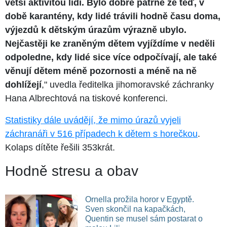
větší aktivitou lidí. Bylo dobře patrné že teď, v
době karantény, kdy lidé trávili hodně času doma,
výjezdů k dětským úrazům výrazně ubylo.
Nejčastěji ke zraněným dětem vyjíždíme v neděli
odpoledne, kdy lidé sice více odpočívají, ale také
věnují dětem méně pozornosti a méně na ně
dohlížejí
," uvedla ředitelka jihomoravské záchranky
Hana Albrechtová na tiskové konferenci.
Statistiky dále uvádějí, že mimo úrazů vyjeli
záchranáři v 516 případech k dětem s horečkou
.
Kolaps dítěte řešili 353krát.
Hodně stresu a obav
Ornella prožila horor v Egyptě.
Sven skončil na kapačkách,
Quentin se musel sám postarat o