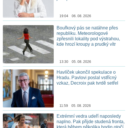
19:04 06. 08. 2026
Bouřkový pás se natáhne přes
republiku. Meteorologové
zpřesnili lokality pod výstrahou,
kde hrozí kroupy a prudký vítr
13:30 05. 08. 2026
Havlíček ukončil spekulace o
Hradu. Pavlovi poslal vstřícný
vzkaz, Decroix pak tvrdě setřel
11:59 05. 08. 2026
Extrémní vedra udeří naposledy
naplno. Pak přijde studená fronta,
která během několika hodin otočí