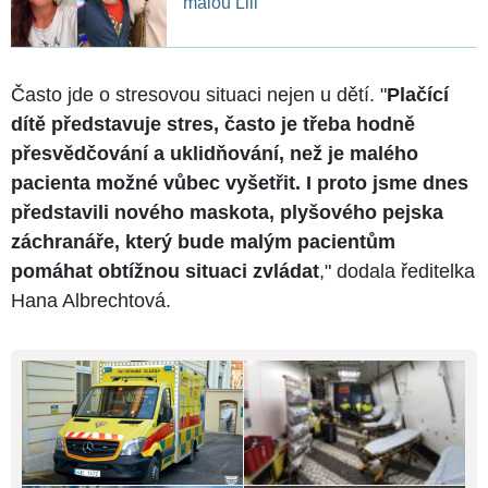
malou Lili
Často jde o stresovou situaci nejen u dětí. "
Plačící
dítě představuje stres, často je třeba hodně
přesvědčování a uklidňování, než je malého
pacienta možné vůbec vyšetřit. I proto jsme dnes
představili nového maskota, plyšového pejska
záchranáře, který bude malým pacientům
pomáhat obtížnou situaci zvládat
," dodala ředitelka
Hana Albrechtová.