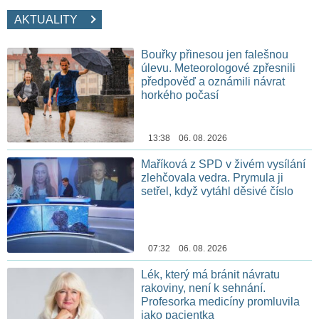
AKTUALITY
Bouřky přinesou jen falešnou
úlevu. Meteorologové zpřesnili
předpověď a oznámili návrat
horkého počasí
13:38 06. 08. 2026
Maříková z SPD v živém vysílání
zlehčovala vedra. Prymula ji
setřel, když vytáhl děsivé číslo
07:32 06. 08. 2026
Lék, který má bránit návratu
rakoviny, není k sehnání.
Profesorka medicíny promluvila
jako pacientka