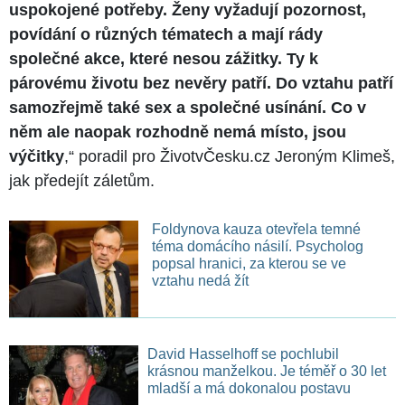
uspokojené potřeby. Ženy vyžadují pozornost,
povídání o různých tématech a mají rády
společné akce, které nesou zážitky. Ty k
párovému životu bez nevěry patří. Do vztahu patří
samozřejmě také sex a společné usínání. Co v
něm ale naopak rozhodně nemá místo, jsou
výčitky
,“ poradil pro ŽivotvČesku.cz Jeroným Klimeš,
jak předejít záletům.
Foldynova kauza otevřela temné
téma domácího násilí. Psycholog
popsal hranici, za kterou se ve
vztahu nedá žít
David Hasselhoff se pochlubil
krásnou manželkou. Je téměř o 30 let
mladší a má dokonalou postavu