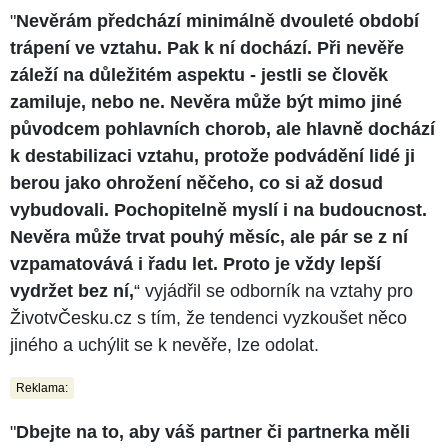
"
Nevěrám předchází minimálně dvouleté období
trápení ve vztahu. Pak k ní dochází. Při nevěře
záleží na důležitém aspektu - jestli se člověk
zamiluje, nebo ne. Nevěra může být mimo jiné
původcem pohlavních chorob, ale hlavně dochází
k destabilizaci vztahu, protože podvádění lidé ji
berou jako ohrožení něčeho, co si až dosud
vybudovali. Pochopitelně myslí i na budoucnost.
Nevěra může trvat pouhý měsíc, ale pár se z ní
vzpamatovává i řadu let. Proto je vždy lepší
vydržet bez ní,
“ vyjádřil se odborník na vztahy pro
ŽivotvČesku.cz s tím, že tendenci vyzkoušet něco
jiného a uchýlit se k nevěře, lze odolat.
Reklama:
"
Dbejte na to, aby váš partner či partnerka měli