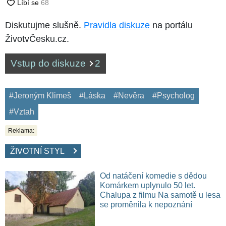
Diskutujme slušně.
Pravidla diskuze
na portálu
ŽivotvČesku.cz.
Vstup do diskuze
2
#Jeroným Klimeš
#Láska
#Nevěra
#Psycholog
#Vztah
Reklama:
ŽIVOTNÍ STYL
Od natáčení komedie s dědou
Komárkem uplynulo 50 let.
Chalupa z filmu Na samotě u lesa
se proměnila k nepoznání