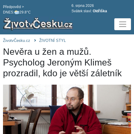
6. srpna 2026
Předpověd >
Svátek slaví:
Oldřiška
DNES:
29.8°C
ŽivotvČesku.cz
ŽIVOTNÍ STYL
Nevěra u žen a mužů.
Psycholog Jeroným Klimeš
prozradil, kdo je větší záletník