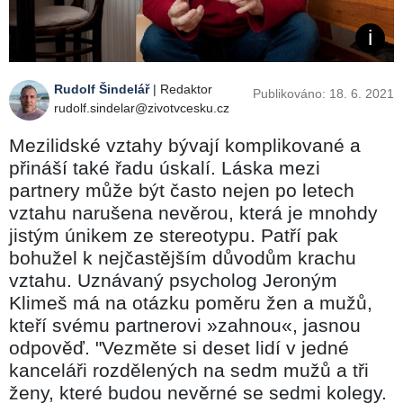
Rudolf Šindelář
| Redaktor
Publikováno: 18. 6. 2021
rudolf.sindelar@zivotvcesku.cz
Mezilidské vztahy bývají komplikované a
přináší také řadu úskalí. Láska mezi
partnery může být často nejen po letech
vztahu narušena nevěrou, která je mnohdy
jistým únikem ze stereotypu. Patří pak
bohužel k nejčastějším důvodům krachu
vztahu. Uznávaný psycholog Jeroným
Klimeš má na otázku poměru žen a mužů,
kteří svému partnerovi »zahnou«, jasnou
odpověď. "Vezměte si deset lidí v jedné
kanceláři rozdělených na sedm mužů a tři
ženy, které budou nevěrné se sedmi kolegy.