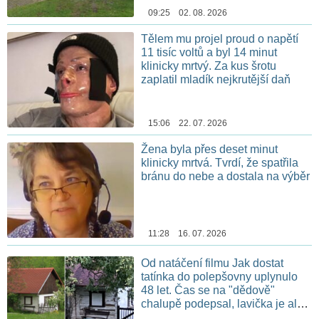
09:25 02. 08. 2026
Tělem mu projel proud o napětí
11 tisíc voltů a byl 14 minut
klinicky mrtvý. Za kus šrotu
zaplatil mladík nejkrutější daň
15:06 22. 07. 2026
Žena byla přes deset minut
klinicky mrtvá. Tvrdí, že spatřila
bránu do nebe a dostala na výběr
11:28 16. 07. 2026
Od natáčení filmu Jak dostat
tatínka do polepšovny uplynulo
48 let. Čas se na "dědově"
chalupě podepsal, lavička je ale
stále na stejném místě