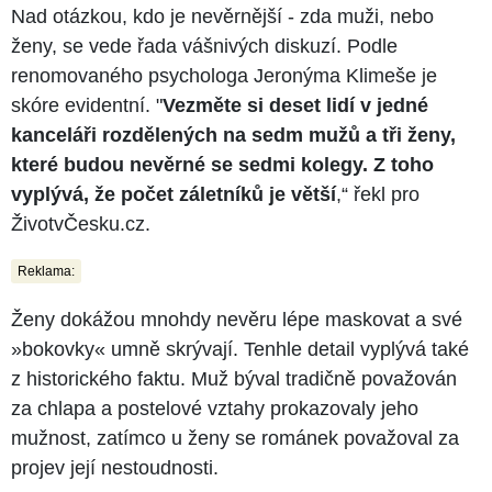
Nad otázkou, kdo je nevěrnější - zda muži, nebo
ženy, se vede řada vášnivých diskuzí. Podle
renomovaného psychologa Jeronýma Klimeše je
skóre evidentní. "
Vezměte si deset lidí v jedné
kanceláři rozdělených na sedm mužů a tři ženy,
které budou nevěrné se sedmi kolegy. Z toho
vyplývá, že počet záletníků je větší
,“ řekl pro
ŽivotvČesku.cz.
Reklama:
Ženy dokážou mnohdy nevěru lépe maskovat a své
»bokovky« umně skrývají. Tenhle detail vyplývá také
z historického faktu. Muž býval tradičně považován
za chlapa a postelové vztahy prokazovaly jeho
mužnost, zatímco u ženy se románek považoval za
projev její nestoudnosti.