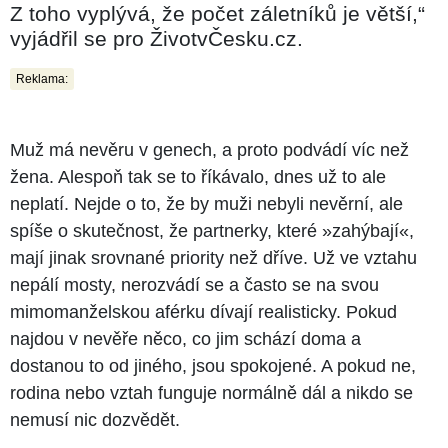
Z toho vyplývá, že počet záletníků je větší,“
vyjádřil se pro ŽivotvČesku.cz.
Reklama:
Muž má nevěru v genech, a proto podvádí víc než
žena. Alespoň tak se to říkávalo, dnes už to ale
neplatí. Nejde o to, že by muži nebyli nevěrní, ale
spíše o skutečnost, že partnerky, které »zahýbají«,
mají jinak srovnané priority než dříve. Už ve vztahu
nepálí mosty, nerozvádí se a často se na svou
mimomanželskou aférku dívají realisticky. Pokud
najdou v nevěře něco, co jim schází doma a
dostanou to od jiného, jsou spokojené. A pokud ne,
rodina nebo vztah funguje normálně dál a nikdo se
nemusí nic dozvědět.