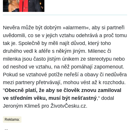
Nevěra může být dobrým »alarmem«, aby si partneři
uvědomili, co se v jejich vztahu odehrává a proč tomu
tak je. Společně by měli najít důvod, který toho
druhého vedl k aféře s někým jiným. Milenec či
milenka jsou často jistým únikem ze stereotypu nebo
od neshod ve vztahu, na něž pomáhají zapomenout.
Pokud se vztahové potíže neřeší a obavy či nedůvěra
mezi partnery přetrvávají, mohou vést až k rozchodu.
"
Obecně platí, že aby se člověk znovu zamiloval
ve středním věku, musí být nešťastný
,“ dodal
Jeroným Klimeš pro ŽivotvČesku.cz.
Reklama: