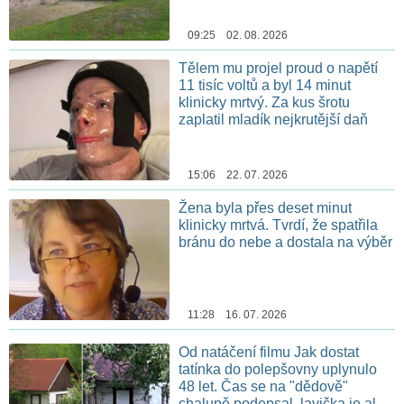
09:25 02. 08. 2026
Tělem mu projel proud o napětí
11 tisíc voltů a byl 14 minut
klinicky mrtvý. Za kus šrotu
zaplatil mladík nejkrutější daň
15:06 22. 07. 2026
Žena byla přes deset minut
klinicky mrtvá. Tvrdí, že spatřila
bránu do nebe a dostala na výběr
11:28 16. 07. 2026
Od natáčení filmu Jak dostat
tatínka do polepšovny uplynulo
48 let. Čas se na "dědově"
chalupě podepsal, lavička je ale