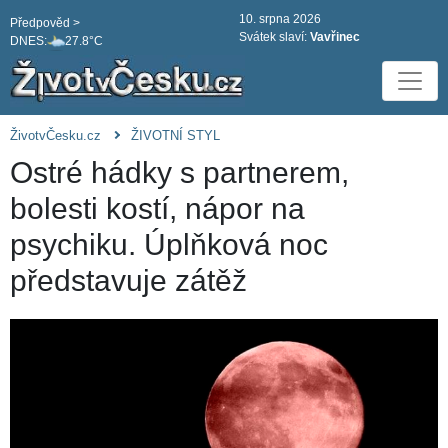
10. srpna 2026
Předpověd >
Svátek slaví:
Vavřinec
DNES:
27.8°C
ŽivotvČesku.cz
ŽIVOTNÍ STYL
Ostré hádky s partnerem,
bolesti kostí, nápor na
psychiku. Úplňková noc
představuje zátěž