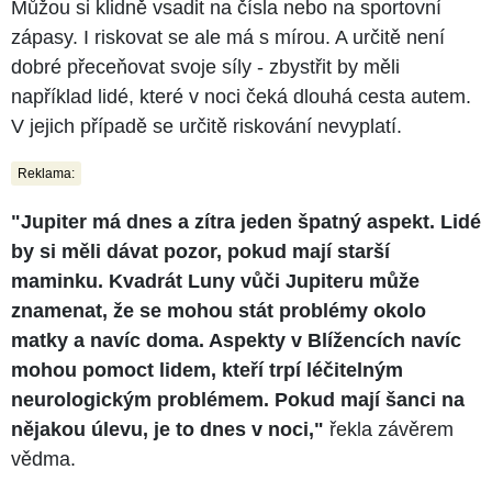
Můžou si klidně vsadit na čísla nebo na sportovní
zápasy. I riskovat se ale má s mírou. A určitě není
dobré přeceňovat svoje síly - zbystřit by měli
například lidé, které v noci čeká dlouhá cesta autem.
V jejich případě se určitě riskování nevyplatí.
Reklama:
"Jupiter má dnes a zítra jeden špatný aspekt. Lidé
by si měli dávat pozor, pokud mají starší
maminku. Kvadrát Luny vůči Jupiteru může
znamenat, že se mohou stát problémy okolo
matky a navíc doma. Aspekty v Blížencích navíc
mohou pomoct lidem, kteří trpí léčitelným
neurologickým problémem. Pokud mají šanci na
nějakou úlevu, je to dnes v noci,"
řekla závěrem
vědma.