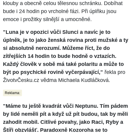
klouby a obecně celou tělesnou schránku. Dobíhat
bude i 24 hodin po vrcholné fázi. Při úplňku jsou
emoce i prožitky silnější a umocněné.
"Luna je v opozici vůči Slunci a navíc je to
úplněk, je to jako ženská rovina proti mužské a ty
si absolutně nerozumí. Můžeme říct, že do
zítřejších 14 hodin to bude hodně o vztazích.
Každý člověk v sobě má také polaritu a může to
být po psychické rovině vyčerpávající,"
řekla pro
ŽivotvČesku.cz vědma Michaela Kudláčková.
Reklama:
"Máme tu ještě kvadrát vůči Neptunu. Tím pádem
by lidé neměli pít a když už pít budou, tak by měli
zahodit mobil. Citlivé povahy, jako Raci, Ryby a
Štíři obzvlášť. Paradoxně Kozoroha se to