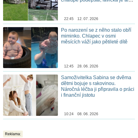
stále na stejném místě
22:45 12. 07. 2026
Po narození se z něho stalo obří
miminko. Chlapec v osmi
měsících váží jako pětileté dítě
12:45 28. 06. 2026
Samoživitelka Sabina se dvěma
dětmi bojuje s rakovinou.
Náročná léčba ji připravila o práci
i finanční jistotu
10:24 08. 06. 2026
Reklama: