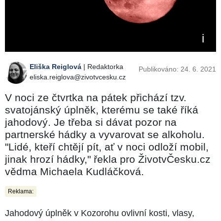
Eliška Reiglová
| Redaktorka
Publikováno: 24. 6. 2021
eliska.reiglova@zivotvcesku.cz
V noci ze čtvrtka na pátek přichází tzv.
svatojánský úplněk, kterému se také říká
jahodový. Je třeba si dávat pozor na
partnerské hádky a vyvarovat se alkoholu.
"Lidé, kteří chtějí pít, ať v noci odloží mobil,
jinak hrozí hádky," řekla pro ŽivotvČesku.cz
vědma Michaela Kudláčková.
Reklama:
Jahodový úplněk v Kozorohu ovlivní kosti, vlasy,