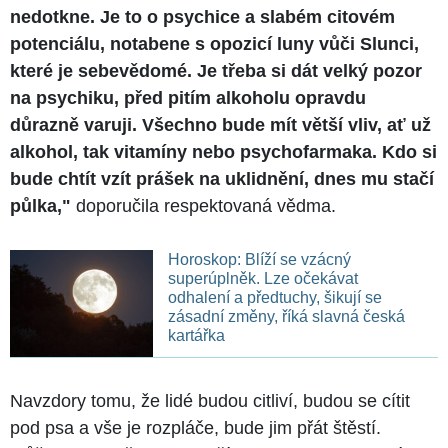
nedotkne. Je to o psychice a slabém citovém
potenciálu, notabene s opozicí luny vůči Slunci,
které je sebevědomé. Je třeba si dát velký pozor
na psychiku, před pitím alkoholu opravdu
důrazně varuji. Všechno bude mít větší vliv, ať už
alkohol, tak vitamíny nebo psychofarmaka. Kdo si
bude chtít vzít prášek na uklidnění, dnes mu stačí
půlka,"
doporučila respektovaná vědma.
Horoskop: Blíží se vzácný
superúplněk. Lze očekávat
odhalení a předtuchy, šikují se
zásadní změny, říká slavná česká
kartářka
Navzdory tomu, že lidé budou citliví, budou se cítit
pod psa a vše je rozpláče, bude jim přát štěstí.