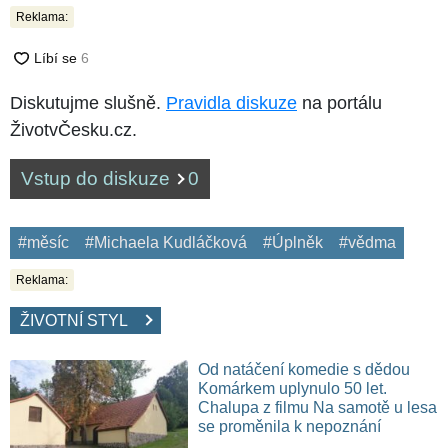
Reklama:
Diskutujme slušně.
Pravidla diskuze
na portálu
ŽivotvČesku.cz.
Vstup do diskuze
0
#měsíc
#Michaela Kudláčková
#Úplněk
#vědma
Reklama:
ŽIVOTNÍ STYL
Od natáčení komedie s dědou
Komárkem uplynulo 50 let.
Chalupa z filmu Na samotě u lesa
se proměnila k nepoznání