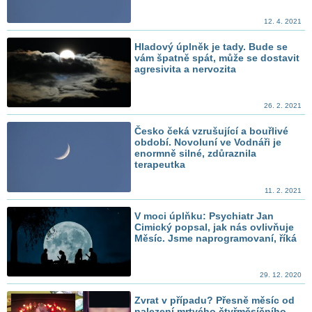
12. 4. 2021
Hladový úplněk je tady. Bude se
vám špatně spát, může se dostavit
agresivita a nervozita
26. 2. 2021
Česko čeká vzrušující a bouřlivé
období. Novoluní ve Vodnáři je
enormně silné, zdůraznila
terapeutka
11. 2. 2021
V moci úplňku: Psychiatr Jan
Cimický popsal, jak nás ovlivňuje
Měsíc. Jsme naprogramovaní, říká
29. 12. 2020
Zvrat v případu? Přesně měsíc od
nalezení mrtvého čtyřměsíčního