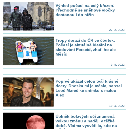
Výhled počasí na celý březen:
Přechodně se sněhové vločky
dostanou i do nížin
27. 2. 2023
Tropy dorazí do ČR ve čtvrtek.
Počasí je aktuálně ideální na
sledování Perseid, zhatí ho ale
Měsíc
9. 8. 2022
Poprvé ukázal celou tvář krásné
dcery. Dneska mi je měsíc, napsal
Leoš Mareš ke snímku s malou
Alex
10. 4. 2022
Úplněk bolavých očí znamená
velkou změnu a naději v těžké
době. Vědma vysvětlila, kdo na