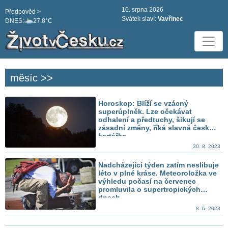
10. srpna 2026
Předpověd >
Svátek slaví:
Vavřinec
DNES:
27.8°C
měsíc >>
Horoskop: Blíží se vzácný
superúplněk. Lze očekávat
odhalení a předtuchy, šikují se
zásadní změny, říká slavná česká
kartářka
30. 8. 2023
Nadcházející týden zatím neslibuje
léto v plné kráse. Meteoroložka ve
výhledu počasí na červenec
promluvila o supertropických
dnech
8. 6. 2023