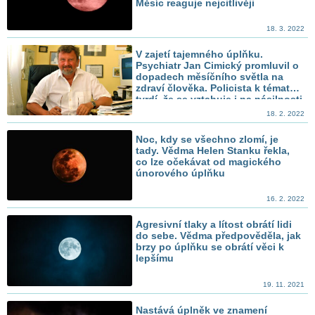
Měsíc reaguje nejcitlivěji
18. 3. 2022
V zajetí tajemného úplňku.
Psychiatr Jan Cimický promluvil o
dopadech měsíčního světla na
zdraví člověka. Policista k tématu
tvrdí, že se vztahuje i na násilnosti
18. 2. 2022
Noc, kdy se všechno zlomí, je
tady. Vědma Helen Stanku řekla,
co lze očekávat od magického
únorového úplňku
16. 2. 2022
Agresivní tlaky a lítost obrátí lidi
do sebe. Vědma předpověděla, jak
brzy po úplňku se obrátí věci k
lepšímu
19. 11. 2021
Nastává úplněk ve znamení