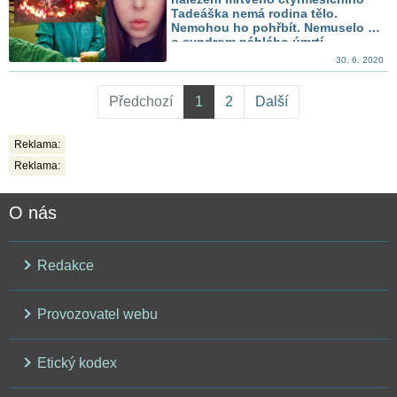
Tadeáška nemá rodina tělo.
Nemohou ho pohřbít. Nemuselo jít
o syndrom náhlého úmrtí
30. 6. 2020
Předchozí
1
2
Další
Reklama:
Reklama:
O nás
Redakce
Provozovatel webu
Etický kodex