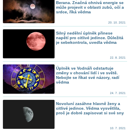
Berana. Značná ohnivá energie se
může projevit v oblasti zubů, očí a
srdce, říká vědma
20. 10. 2021
Silný nedělní úplněk přinese
napětí pro citlivé jedince. Důležitá
je sebekontrola, uvedla vědma
22. 8. 2021
Úplněk ve Vodnáři odstartuje
změny v chování lidí i ve světě.
Nebojte se říkat své názory, radí
vědma
24. 7. 2021
Novoluní zasáhne hlavně ženy a
citlivé jedince. Vědma vysvětlila,
proč je dobré zapisovat si své sny
10. 7. 2021