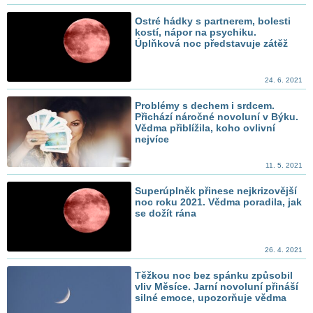
Ostré hádky s partnerem, bolesti
kostí, nápor na psychiku.
Úplňková noc představuje zátěž
24. 6. 2021
Problémy s dechem i srdcem.
Přichází náročné novoluní v Býku.
Vědma přiblížila, koho ovlivní
nejvíce
11. 5. 2021
Superúplněk přinese nejkrizovější
noc roku 2021. Vědma poradila, jak
se dožít rána
26. 4. 2021
Těžkou noc bez spánku způsobil
vliv Měsíce. Jarní novoluní přináší
silné emoce, upozorňuje vědma