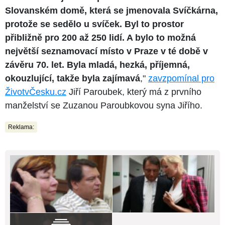
Slovanském domě, která se jmenovala Svíčkárna,
protože se sedělo u svíček. Byl to prostor
přibližně pro 200 až 250 lidí. A bylo to možná
největší seznamovací místo v Praze v té době v
závěru 70. let. Byla mladá, hezká, příjemná,
okouzlující, takže byla zajímavá
,"
zavzpomínal pro
ŽivotvČesku.cz
Jiří Paroubek, který má z prvního
manželství se Zuzanou Paroubkovou syna Jiřího.
Reklama: