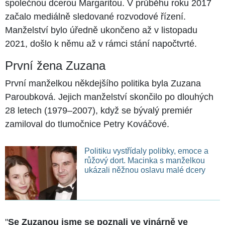
společnou dcerou Margaritou. V průběhu roku 2017
začalo mediálně sledované rozvodové řízení.
Manželství bylo úředně ukončeno až v listopadu
2021, došlo k němu až v rámci stání napočtvrté.
První žena Zuzana
První manželkou někdejšího politika byla Zuzana
Paroubková. Jejich manželství skončilo po dlouhých
28 letech (1979–2007), když se bývalý premiér
zamiloval do tlumočnice Petry Kováčové.
Politiku vystřídaly polibky, emoce a
růžový dort. Macinka s manželkou
ukázali něžnou oslavu malé dcery
"
Se Zuzanou jsme se poznali ve vinárně ve