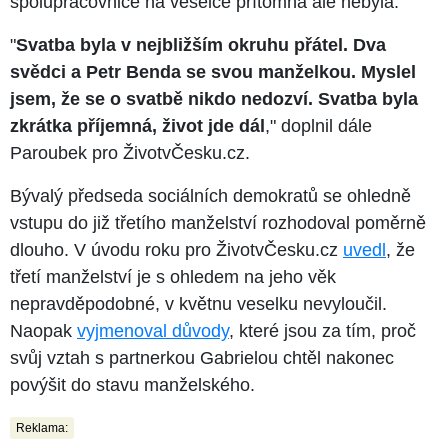
spolupracovnice na veselce přítomna ale nebyla.
"
Svatba byla v nejbližším okruhu přátel. Dva
svědci a Petr Benda se svou manželkou. Myslel
jsem, že se o svatbě nikdo nedozví. Svatba byla
zkrátka příjemná, život jde dál
," doplnil dále
Paroubek pro ŽivotvČesku.cz.
Bývalý předseda sociálních demokratů se ohledně
vstupu do již třetího manželství rozhodoval poměrně
dlouho. V úvodu roku pro ŽivotvČesku.cz
uvedl
, že
třetí manželství je s ohledem na jeho věk
nepravděpodobné, v květnu veselku nevyloučil.
Naopak
vyjmenoval důvody
, které jsou za tím, proč
svůj vztah s partnerkou Gabrielou chtěl nakonec
povýšit do stavu manželského.
Reklama: