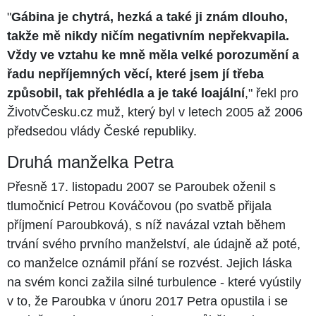
"
Gábina je chytrá, hezká a také ji znám dlouho,
takže mě nikdy ničím negativním nepřekvapila.
Vždy ve vztahu ke mně měla velké porozumění a
řadu nepříjemných věcí, které jsem jí třeba
způsobil, tak přehlédla a je také loajální
," řekl pro
ŽivotvČesku.cz muž, který byl v letech 2005 až 2006
předsedou vlády České republiky.
Druhá manželka Petra
Přesně 17. listopadu 2007 se Paroubek oženil s
tlumočnicí Petrou Kováčovou (po svatbě přijala
příjmení Paroubková), s níž navázal vztah během
trvání svého prvního manželství, ale údajně až poté,
co manželce oznámil přání se rozvést. Jejich láska
na svém konci zažila silné turbulence - které vyústily
v to, že Paroubka v únoru 2017 Petra opustila i se