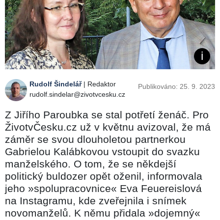
Rudolf Šindelář
| Redaktor
Publikováno: 25. 9. 2023
rudolf.sindelar@zivotvcesku.cz
Z Jiřího Paroubka se stal potřetí ženáč. Pro
ŽivotvČesku.cz už v květnu avizoval, že má
záměr se svou dlouholetou partnerkou
Gabrielou Kalábkovou vstoupit do svazku
manželského. O tom, že se někdejší
politický buldozer opět oženil, informovala
jeho »spolupracovnice« Eva Feuereislová
na Instagramu, kde zveřejnila i snímek
novomanželů. K němu přidala »dojemný«