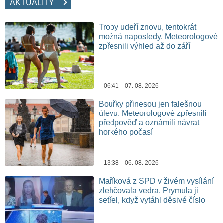
AKTUALITY
Tropy udeří znovu, tentokrát
možná naposledy. Meteorologové
zpřesnili výhled až do září
06:41 07. 08. 2026
Bouřky přinesou jen falešnou
úlevu. Meteorologové zpřesnili
předpověď a oznámili návrat
horkého počasí
13:38 06. 08. 2026
Maříková z SPD v živém vysílání
zlehčovala vedra. Prymula ji
setřel, když vytáhl děsivé číslo