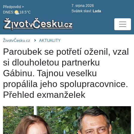
7. srpna 2026
Předpověd >
Svátek slaví:
Lada
DNES:
18.5°C
ŽivotvČesku.cz
AKTUALITY
Paroubek se potřetí oženil, vzal
si dlouholetou partnerku
Gábinu. Tajnou veselku
propálila jeho spolupracovnice.
Přehled exmanželek