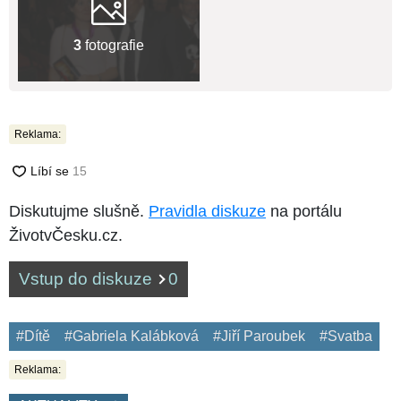
3
fotografie
Reklama:
Diskutujme slušně.
Pravidla diskuze
na portálu
ŽivotvČesku.cz.
Vstup do diskuze
0
#Dítě
#Gabriela Kalábková
#Jiří Paroubek
#Svatba
Reklama: