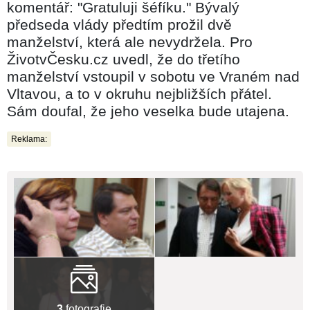
komentář: "Gratuluji šéfíku." Bývalý
předseda vlády předtím prožil dvě
manželství, která ale nevydržela. Pro
ŽivotvČesku.cz uvedl, že do třetího
manželství vstoupil v sobotu ve Vraném nad
Vltavou, a to v okruhu nejbližších přátel.
Sám doufal, že jeho veselka bude utajena.
Reklama:
3
fotografie