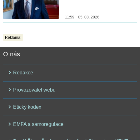
11:59 05. 08. 2026
Reklama:
O nás
Redakce
Provozovatel webu
Etický kodex
EMFA a samoregulace