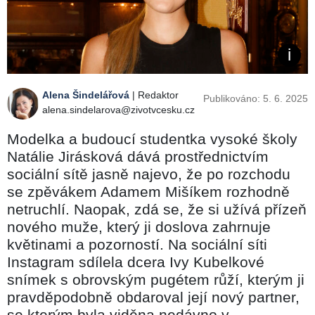
Alena Šindelářová
| Redaktor
Publikováno: 5. 6. 2025
alena.sindelarova@zivotvcesku.cz
Modelka a budoucí studentka vysoké školy
Natálie Jirásková dává prostřednictvím
sociální sítě jasně najevo, že po rozchodu
se zpěvákem Adamem Mišíkem rozhodně
netruchlí. Naopak, zdá se, že si užívá přízeň
nového muže, který ji doslova zahrnuje
květinami a pozorností. Na sociální síti
Instagram sdílela dcera Ivy Kubelkové
snímek s obrovským pugétem růží, kterým ji
pravděpodobně obdaroval její nový partner,
se kterým byla viděna nedávno v