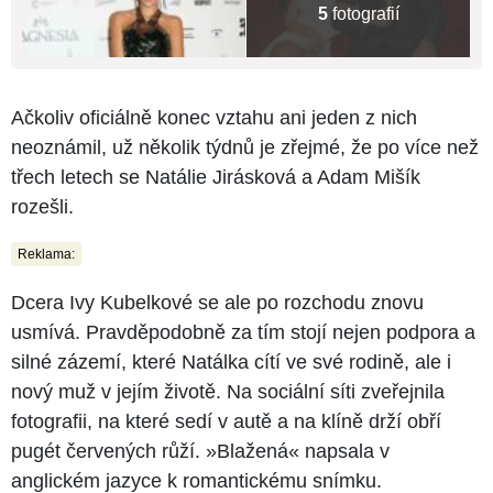
5
fotografií
Ačkoliv oficiálně konec vztahu ani jeden z nich
neoznámil, už několik týdnů je zřejmé, že po více než
třech letech se Natálie Jirásková a Adam Mišík
rozešli.
Reklama:
Dcera Ivy Kubelkové se ale po rozchodu znovu
usmívá. Pravděpodobně za tím stojí nejen podpora a
silné zázemí, které Natálka cítí ve své rodině, ale i
nový muž v jejím životě. Na sociální síti zveřejnila
fotografii, na které sedí v autě a na klíně drží obří
pugét červených růží. »Blažená« napsala v
anglickém jazyce k romantickému snímku.