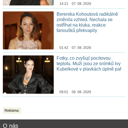
14:21 07. 08. 2026
Berenika Kohoutová radikálně
změnila vzhled. Nechala se
ostříhat na kluka, reakce
fanoušků překvapily
01:42 07. 08. 2026
Fotky, co zvyšují pocitovou
teplotu. Muži jsou ze snímků Ivy
Kubelkové v plavkách úplně paf
09:01 06. 08. 2026
Reklama:
O nás