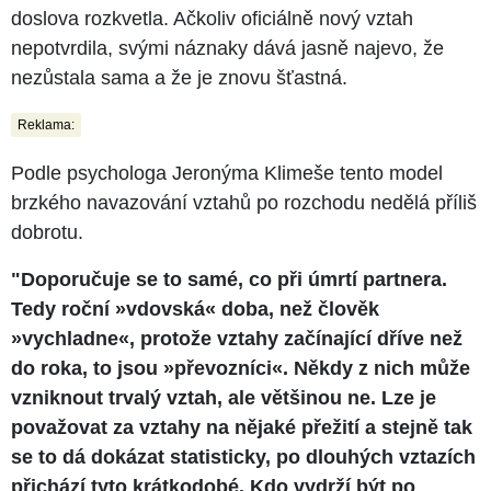
doslova rozkvetla. Ačkoliv oficiálně nový vztah
nepotvrdila, svými náznaky dává jasně najevo, že
nezůstala sama a že je znovu šťastná.
Reklama:
Podle psychologa Jeronýma Klimeše tento model
brzkého navazování vztahů po rozchodu nedělá příliš
dobrotu.
"Doporučuje se to samé, co při úmrtí partnera.
Tedy roční »vdovská« doba, než člověk
»vychladne«, protože vztahy začínající dříve než
do roka, to jsou »převozníci«. Někdy z nich může
vzniknout trvalý vztah, ale většinou ne. Lze je
považovat za vztahy na nějaké přežití a stejně tak
se to dá dokázat statisticky, po dlouhých vztazích
přichází tyto krátkodobé. Kdo vydrží být po