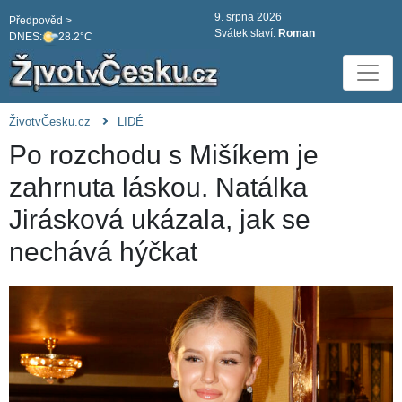
9. srpna 2026
Předpověd >
Svátek slaví:
Roman
DNES:
28.2°C
ŽivotvČesku.cz
LIDÉ
Po rozchodu s Mišíkem je
zahrnuta láskou. Natálka
Jirásková ukázala, jak se
nechává hýčkat