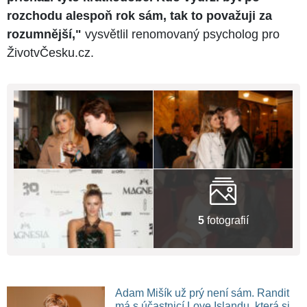
rozchodu alespoň rok sám, tak to považuji za
rozumnější,"
vysvětlil renomovaný psycholog pro
ŽivotvČesku.cz.
5
fotografií
Adam Mišík už prý není sám. Randit
má s účastnicí Love Islandu, která si