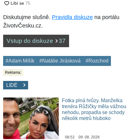
Diskutujme slušně.
Pravidla diskuze
na portálu
ŽivotvČesku.cz.
Vstup do diskuze
37
#Adam Mišík
#Natálie Jirásková
#Rozchod
Reklama:
LIDÉ
Fotka plná hrůzy. Manželka
trenéra Růžičky měla vážnou
nehodu, propadla se schody
několik metrů hluboko
08:52 09. 08. 2026