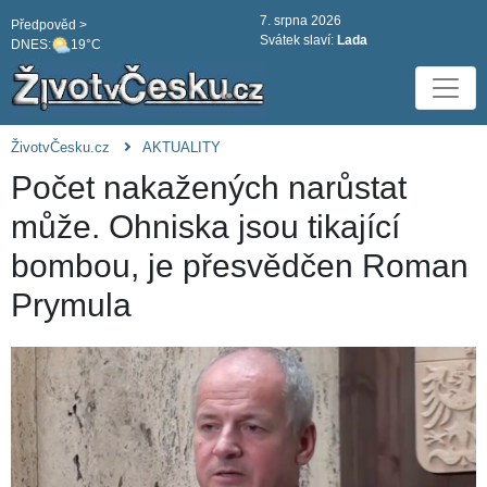
7. srpna 2026
Předpověd >
Svátek slaví:
Lada
DNES:
19°C
ŽivotvČesku.cz
AKTUALITY
Počet nakažených narůstat
může. Ohniska jsou tikající
bombou, je přesvědčen Roman
Prymula