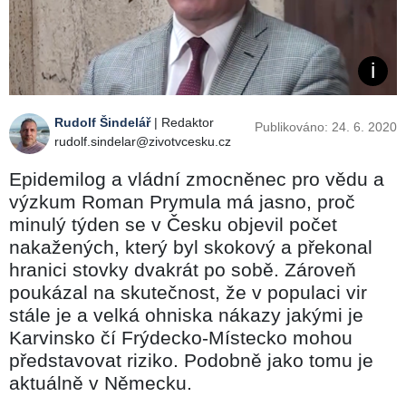
Rudolf Šindelář
| Redaktor
Publikováno: 24. 6. 2020
rudolf.sindelar@zivotvcesku.cz
Epidemilog a vládní zmocněnec pro vědu a
výzkum Roman Prymula má jasno, proč
minulý týden se v Česku objevil počet
nakažených, který byl skokový a překonal
hranici stovky dvakrát po sobě. Zároveň
poukázal na skutečnost, že v populaci vir
stále je a velká ohniska nákazy jakými je
Karvinsko čí Frýdecko-Místecko mohou
představovat riziko. Podobně jako tomu je
aktuálně v Německu.