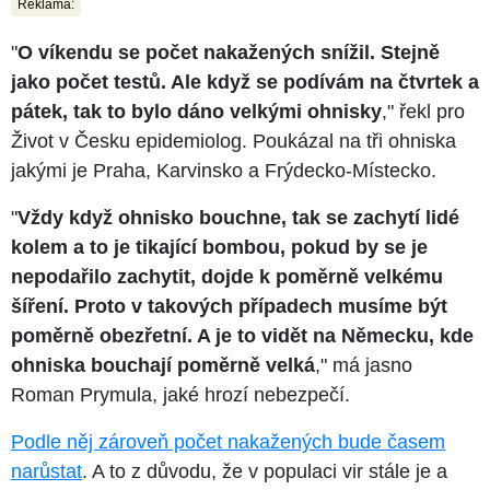
Reklama:
"
O víkendu se počet nakažených snížil. Stejně
jako počet testů. Ale když se podívám na čtvrtek a
pátek, tak to bylo dáno velkými ohnisky
," řekl pro
Život v Česku epidemiolog. Poukázal na tři ohniska
jakými je Praha, Karvinsko a Frýdecko-Místecko.
"
Vždy když ohnisko bouchne, tak se zachytí lidé
kolem a to je tikající bombou, pokud by se je
nepodařilo zachytit, dojde k poměrně velkému
šíření. Proto v takových případech musíme být
poměrně obezřetní. A je to vidět na Německu, kde
ohniska bouchají poměrně velká
," má jasno
Roman Prymula, jaké hrozí nebezpečí.
Podle něj zároveň počet nakažených bude časem
narůstat
. A to z důvodu, že v populaci vir stále je a