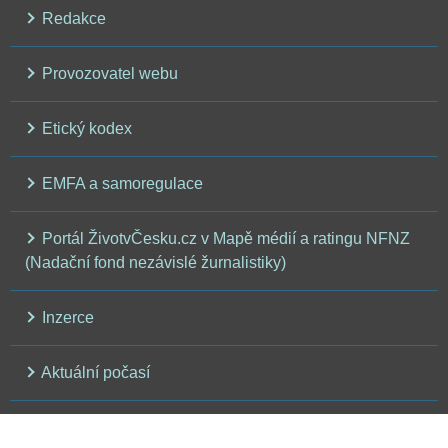
Redakce
Provozovatel webu
Etický kodex
EMFA a samoregulace
Portál ŽivotvČesku.cz v Mapě médií a ratingu NFNZ
(Nadační fond nezávislé žurnalistiky)
Inzerce
Aktuální počasí
Zásady ochrany osobních údajů