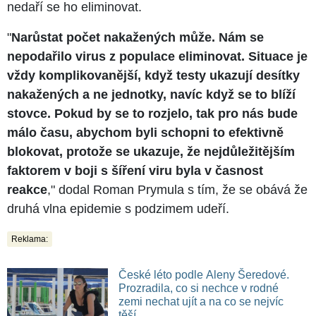
nedaří se ho eliminovat.
"
Narůstat počet nakažených může. Nám se
nepodařilo virus z populace eliminovat. Situace je
vždy komplikovanější, když testy ukazují desítky
nakažených a ne jednotky, navíc když se to blíží
stovce. Pokud by se to rozjelo, tak pro nás bude
málo času, abychom byli schopni to efektivně
blokovat, protože se ukazuje, že nejdůležitějším
faktorem v boji s šíření viru byla v časnost
reakce
," dodal Roman Prymula s tím, že se obává že
druhá vlna epidemie s podzimem udeří.
Reklama:
České léto podle Aleny Šeredové.
Prozradila, co si nechce v rodné
zemi nechat ujít a na co se nejvíc
těší