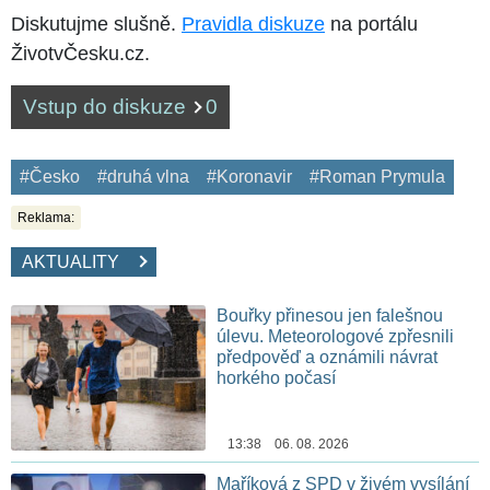
Diskutujme slušně.
Pravidla diskuze
na portálu
ŽivotvČesku.cz.
Vstup do diskuze
0
#Česko
#druhá vlna
#Koronavir
#Roman Prymula
Reklama:
AKTUALITY
Bouřky přinesou jen falešnou
úlevu. Meteorologové zpřesnili
předpověď a oznámili návrat
horkého počasí
13:38 06. 08. 2026
Maříková z SPD v živém vysílání