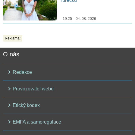
Turecku
19:25 04. 08. 2026
Reklama:
O nás
Redakce
Provozovatel webu
Etický kodex
EMFA a samoregulace