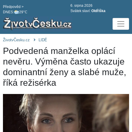
6. srpna 2026
Předpověd >
Svátek slaví:
Oldřiška
DNES:
29°C
ŽivotvČesku.cz
LIDÉ
Podvedená manželka oplácí
nevěru. Výměna často ukazuje
dominantní ženy a slabé muže,
říká režisérka