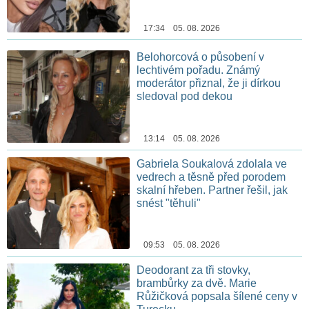
17:34 05. 08. 2026
Belohorcová o působení v
lechtivém pořadu. Známý
moderátor přiznal, že ji dírkou
sledoval pod dekou
13:14 05. 08. 2026
Gabriela Soukalová zdolala ve
vedrech a těsně před porodem
skalní hřeben. Partner řešil, jak
snést "těhuli"
09:53 05. 08. 2026
Deodorant za tři stovky,
brambůrky za dvě. Marie
Růžičková popsala šílené ceny v