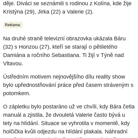
děje. Diváci se seznámili s rodinou z Kolína, kde žije
Kristýna (29), Jirka (22) a Valerie (2).
Reklama:
Na druhé straně televizní obrazovka ukázala Báru
(32) s Honzou (27), kteří se starají o pětiletého
Damiána a ročního Sebastiana. Ti žijí v Týně nad
Vltavou.
Ústředním motivem nejnovějšího dílu reality show
bylo upřednostňování práce před časem stráveným s
potomkem.
O zápletku bylo postaráno už ve chvíli, kdy Bára četla
manuál a zjistila, že dvouletá Valerie často bývá u
tety na hlídání. Situace se vyhrotila v momentě, kdy
holčička kvůli odjezdu na hlídání plakala. Náhradní