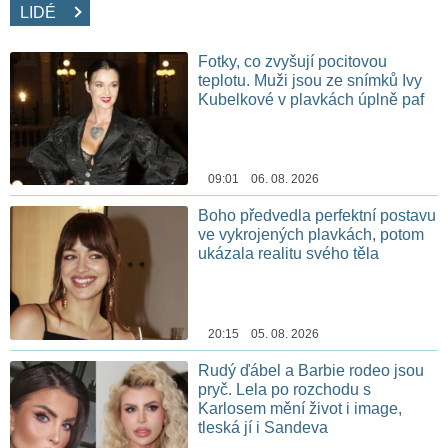
LIDÉ
Fotky, co zvyšují pocitovou
teplotu. Muži jsou ze snímků Ivy
Kubelkové v plavkách úplně paf
09:01 06. 08. 2026
Boho předvedla perfektní postavu
ve vykrojených plavkách, potom
ukázala realitu svého těla
20:15 05. 08. 2026
Rudý ďábel a Barbie rodeo jsou
pryč. Lela po rozchodu s
Karlosem mění život i image,
tleská jí i Sandeva