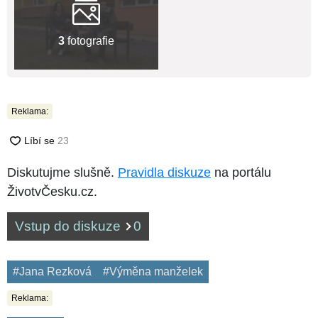
3
fotografie
Reklama:
Diskutujme slušně.
Pravidla diskuze
na portálu
ŽivotvČesku.cz.
Vstup do diskuze
0
#Jana Rezková
#Výměna manželek
Reklama: