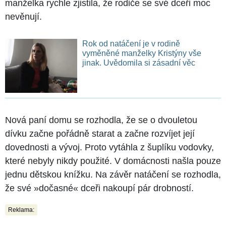
manželka rychle zjistila, že rodiče se své dceři moc
nevěnují.
Rok od natáčení je v rodině
vyměněné manželky Kristýny vše
jinak. Uvědomila si zásadní věc
Nová paní domu se rozhodla, že se o dvouletou
dívku začne pořádně starat a začne rozvíjet její
dovednosti a vývoj. Proto vytáhla z šuplíku vodovky,
které nebyly nikdy použité. V domácnosti našla pouze
jednu dětskou knížku. Na závěr natáčení se rozhodla,
že své »dočasné« dceři nakoupí pár drobností.
Reklama: