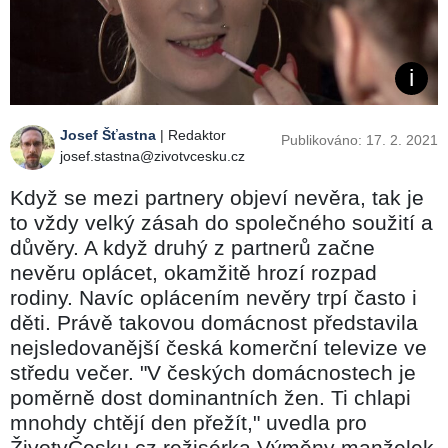
Josef Šťastna
| Redaktor
Publikováno: 17. 2. 2021
josef.stastna@zivotvcesku.cz
Když se mezi partnery objeví nevěra, tak je
to vždy velký zásah do společného soužití a
důvěry. A když druhý z partnerů začne
nevěru oplácet, okamžitě hrozí rozpad
rodiny. Navíc oplácením nevěry trpí často i
děti. Právě takovou domácnost představila
nejsledovanější česká komerční televize ve
středu večer. "V českých domácnostech je
poměrně dost dominantních žen. Ti chlapi
mnohdy chtějí den přežít," uvedla pro
ŽivotvČesku.cz režisérka Výměny manželek