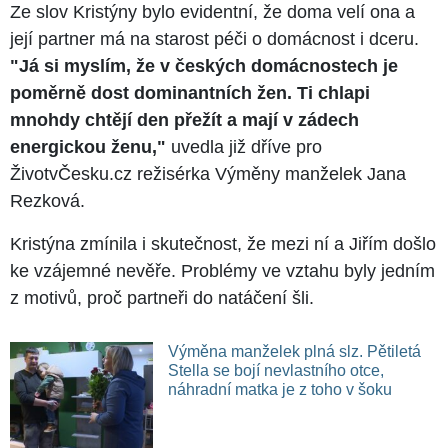
Ze slov Kristýny bylo evidentní, že doma velí ona a
její partner má na starost péči o domácnost i dceru.
"Já si myslím, že v českých domácnostech je
poměrně dost dominantních žen. Ti chlapi
mnohdy chtějí den přežít a mají v zádech
energickou ženu,"
uvedla již dříve pro
ŽivotvČesku.cz režisérka Výměny manželek Jana
Rezková.
Kristýna zmínila i skutečnost, že mezi ní a Jiřím došlo
ke vzájemné nevěře. Problémy ve vztahu byly jedním
z motivů, proč partneři do natáčení šli.
Výměna manželek plná slz. Pětiletá
Stella se bojí nevlastního otce,
náhradní matka je z toho v šoku