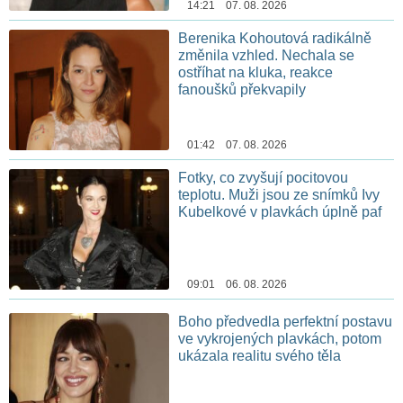
14:21 07. 08. 2026
Berenika Kohoutová radikálně
změnila vzhled. Nechala se
ostříhat na kluka, reakce
fanoušků překvapily
01:42 07. 08. 2026
Fotky, co zvyšují pocitovou
teplotu. Muži jsou ze snímků Ivy
Kubelkové v plavkách úplně paf
09:01 06. 08. 2026
Boho předvedla perfektní postavu
ve vykrojených plavkách, potom
ukázala realitu svého těla