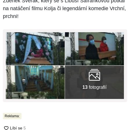
Zdeněk Svěrák, který se s Libuší Šafránkovou potkal
na natáčení filmu Kolja či legendární komedie Vrchní,
prchni!
13
fotografií
Reklama: