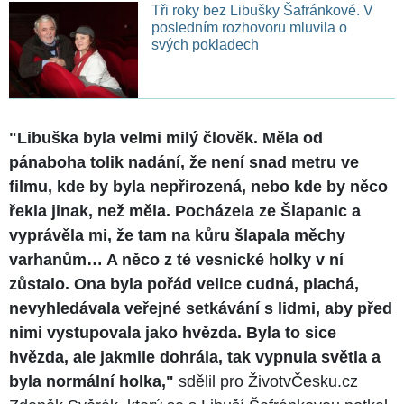
Tři roky bez Libušky Šafránkové. V
posledním rozhovoru mluvila o
svých pokladech
"Libuška byla velmi milý člověk. Měla od
pánaboha tolik nadání, že není snad metru ve
filmu, kde by byla nepřirozená, nebo kde by něco
řekla jinak, než měla. Pocházela ze Šlapanic a
vyprávěla mi, že tam na kůru šlapala měchy
varhanům… A něco z té vesnické holky v ní
zůstalo. Ona byla pořád velice cudná, plachá,
nevyhledávala veřejné setkávání s lidmi, aby před
nimi vystupovala jako hvězda. Byla to sice
hvězda, ale jakmile dohrála, tak vypnula světla a
byla normální holka,"
sdělil pro ŽivotvČesku.cz