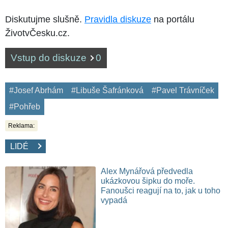
Diskutujme slušně.
Pravidla diskuze
na portálu
ŽivotvČesku.cz.
Vstup do diskuze
0
#Josef Abrhám
#Libuše Šafránková
#Pavel Trávníček
#Pohřeb
Reklama:
LIDÉ
Alex Mynářová předvedla
ukázkovou šipku do moře.
Fanoušci reagují na to, jak u toho
vypadá