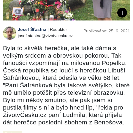
Josef Šťastna
| Redaktor
Publikováno: 25. 6. 2021
josef.stastna@zivotvcesku.cz
Byla to skvělá herečka, ale také dáma s
velkým srdcem a obrovskou pokorou. Tak
fanoušci vzpomínají na milovanou Popelku.
Česká republika se loučí s herečkou Libuší
Šafránkovou, která odešla ve věku 68 let.
"Paní Šafránková byla takové světýlko, které
mě umělo potěšit přes televizní obrazovku.
Bylo mi někdy smutno, ale pak jsem si
pustila filmy s ní a bylo hned líp," řekla pro
ŽivotvČesku.cz paní Ludmila, která přijela
dát herečce poslední sbohem z Benešova.