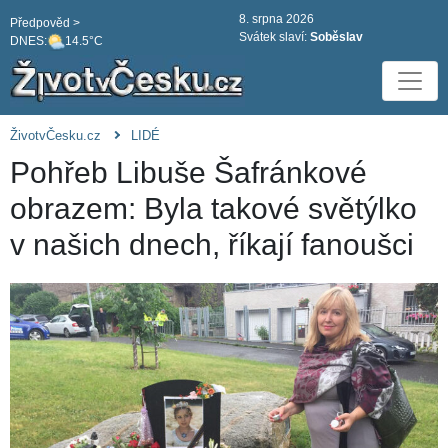
8. srpna 2026
Předpověd >
Svátek slaví:
Soběslav
DNES:
14.5°C
ŽivotvČesku.cz
LIDÉ
Pohřeb Libuše Šafránkové
obrazem: Byla takové světýlko
v našich dnech, říkají fanoušci