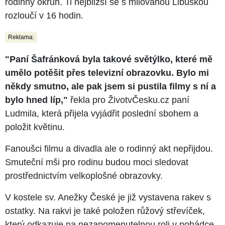
rodinný okruh. Ti nejbližší se s milovanou Libuškou
rozloučí v 16 hodin.
Reklama:
"Paní Šafránková byla takové světýlko, které mě
umělo potěšit přes televizní obrazovku. Bylo mi
někdy smutno, ale pak jsem si pustila filmy s ní a
bylo hned líp,"
řekla pro ŽivotvČesku.cz paní
Ludmila, která přijela vyjádřit poslední sbohem a
položit květinu.
Fanoušci filmu a divadla ale o rodinný akt nepřijdou.
Smuteční mši pro rodinu budou moci sledovat
prostřednictvím velkoplošné obrazovky.
V kostele sv. Anežky České je již vystavena rakev s
ostatky. Na rakvi je také položen růžový střevíček,
který odkazuje na nezapomenutelnou roli v pohádce