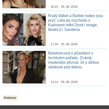
20:15 05. 08. 2026
Rudý ďábel a Barbie rodeo jsou
pryč. Lela po rozchodu s
Karlosem mění život i image,
tleská jí i Sandeva
17:34 05. 08. 2026
Belohorcová o působení v
lechtivém pořadu. Známý
moderátor přiznal, že ji dírkou
sledoval pod dekou
13:14 05. 08. 2026
Reklama: