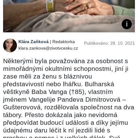
Klára Zaňková
| Redaktorka
Publikováno: 28. 10. 2021
klara.zankova@zivotvcesku.cz
Některými byla považována za osobnost s
mimořádnými okultními schopnostmi, jiní ji
zase měli za ženu s bláznivou
představivostí nebo lhářku. Bulharská
věštkyně Baba Vanga (†85), vlastním
jménem Vangelije Pandeva Dimitrovová –
Gušterovová, rozdělovala společnost na dva
tábory. Přesto dokázala jako nevidomá
předpovídat budoucí události a díky jejímu
údajnému daru léčit k ní jezdili lidé s
prosbou o pomoc i z velkých dálek. Svá