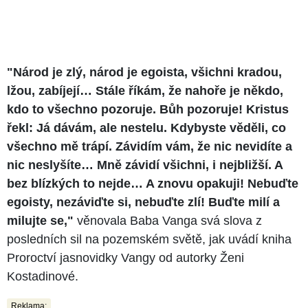
"Národ je zlý, národ je egoista, všichni kradou,
lžou, zabíjejí… Stále říkám, že nahoře je někdo,
kdo to všechno pozoruje. Bůh pozoruje! Kristus
řekl: Já dávám, ale nestelu. Kdybyste věděli, co
všechno mě trápí. Závidím vám, že nic nevidíte a
nic neslyšíte… Mně závidí všichni, i nejbližší. A
bez blízkých to nejde… A znovu opakuji! Nebuďte
egoisty, nezáviďte si, nebuďte zlí! Buďte milí a
milujte se,"
věnovala Baba Vanga svá slova z
posledních sil na pozemském světě, jak uvádí kniha
Proroctví jasnovidky Vangy od autorky Ženi
Kostadinové.
Reklama: