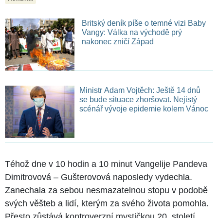
Britský deník píše o temné vizi Baby
Vangy: Válka na východě prý
nakonec zničí Západ
Ministr Adam Vojtěch: Ještě 14 dnů
se bude situace zhoršovat. Nejistý
scénář vývoje epidemie kolem Vánoc
Téhož dne v 10 hodin a 10 minut Vangelije Pandeva
Dimitrovová – Gušterovová naposledy vydechla.
Zanechala za sebou nesmazatelnou stopu v podobě
svých věšteb a lidí, kterým za svého života pomohla.
Přesto zůstává kontroverzní mystičkou 20. století,