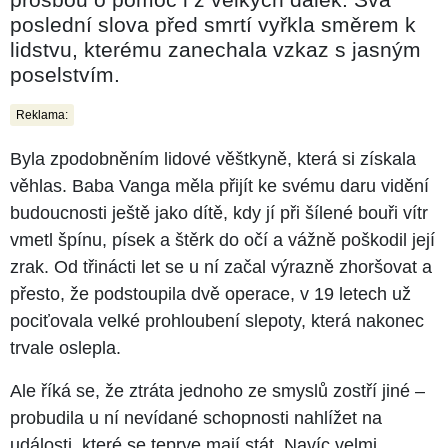
poslední slova před smrtí vyřkla směrem k
lidstvu, kterému zanechala vzkaz s jasným
poselstvím.
Reklama:
Byla zpodobněním lidové věštkyně, která si získala
věhlas. Baba Vanga měla přijít ke svému daru vidění
budoucnosti ještě jako dítě, kdy jí při šílené bouři vítr
vmetl špínu, písek a štěrk do očí a vážně poškodil její
zrak. Od třinácti let se u ní začal výrazně zhoršovat a
přesto, že podstoupila dvě operace, v 19 letech už
pociťovala velké prohloubení slepoty, která nakonec
trvale oslepla.
Ale říká se, že ztráta jednoho ze smyslů zostří jiné –
probudila u ní nevídané schopnosti nahlížet na
události, které se teprve mají stát. Navíc velmi