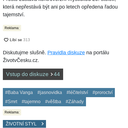
která nepřestává být ani po letech opředena řadou
tajemství.
Reklama:
Diskutujme slušně.
Pravidla diskuze
na portálu
ŽivotvČesku.cz.
Vstup do diskuze
44
#Baba Vanga
#jasnovidka
#léčitelství
#proroctví
#Smrt
#tajemno
#věštba
#Záhady
Reklama:
ŽIVOTNÍ STYL