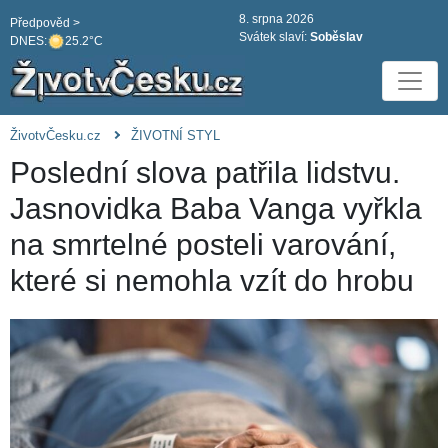
8. srpna 2026
Předpověd >
Svátek slaví:
Soběslav
DNES:
25.2°C
ŽivotvČesku.cz
ŽIVOTNÍ STYL
Poslední slova patřila lidstvu.
Jasnovidka Baba Vanga vyřkla
na smrtelné posteli varování,
které si nemohla vzít do hrobu