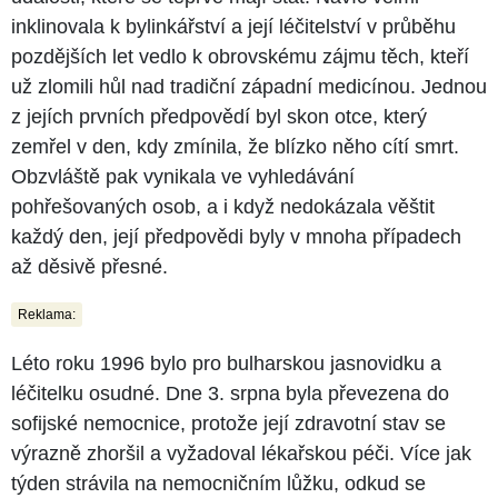
inklinovala k bylinkářství a její léčitelství v průběhu
pozdějších let vedlo k obrovskému zájmu těch, kteří
už zlomili hůl nad tradiční západní medicínou. Jednou
z jejích prvních předpovědí byl skon otce, který
zemřel v den, kdy zmínila, že blízko něho cítí smrt.
Obzvláště pak vynikala ve vyhledávání
pohřešovaných osob, a i když nedokázala věštit
každý den, její předpovědi byly v mnoha případech
až děsivě přesné.
Reklama:
Léto roku 1996 bylo pro bulharskou jasnovidku a
léčitelku osudné. Dne 3. srpna byla převezena do
sofijské nemocnice, protože její zdravotní stav se
výrazně zhoršil a vyžadoval lékařskou péči. Více jak
týden strávila na nemocničním lůžku, odkud se