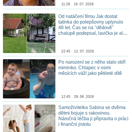
11:28 16. 07. 2026
Od natáčení filmu Jak dostat
tatínka do polepšovny uplynulo
48 let. Čas se na "dědově"
chalupě podepsal, lavička je ale
stále na stejném místě
22:45 12. 07. 2026
Po narození se z něho stalo obří
miminko. Chlapec v osmi
měsících váží jako pětileté dítě
12:45 28. 06. 2026
Samoživitelka Sabina se dvěma
dětmi bojuje s rakovinou.
Náročná léčba ji připravila o práci
i finanční jistotu