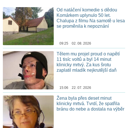
Od natáčení komedie s dědou
Komárkem uplynulo 50 let.
Chalupa z filmu Na samotě u lesa
se proměnila k nepoznání
09:25 02. 08. 2026
Tělem mu projel proud o napětí
11 tisíc voltů a byl 14 minut
klinicky mrtvý. Za kus šrotu
zaplatil mladík nejkrutější daň
15:06 22. 07. 2026
Žena byla přes deset minut
klinicky mrtvá. Tvrdí, že spatřila
bránu do nebe a dostala na výběr