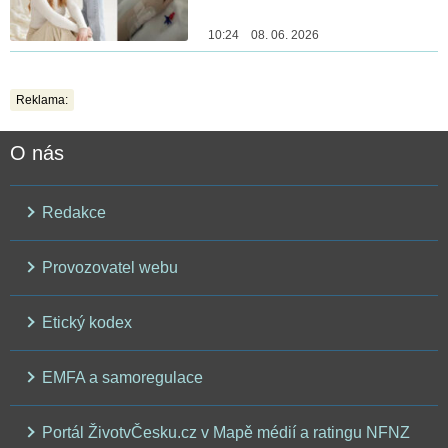
10:24 08. 06. 2026
Reklama:
O nás
Redakce
Provozovatel webu
Etický kodex
EMFA a samoregulace
Portál ŽivotvČesku.cz v Mapě médií a ratingu NFNZ