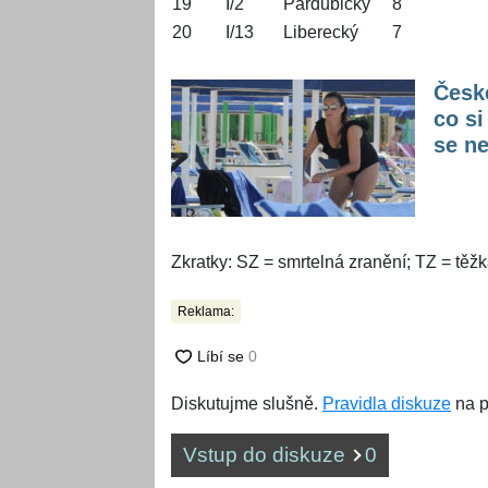
19
I/2
Pardubický
8
20
I/13
Liberecký
7
České
co si
se ne
Zkratky: SZ = smrtelná zranění; TZ = těžk
Reklama:
Diskutujme slušně.
Pravidla diskuze
na p
Vstup do diskuze
0