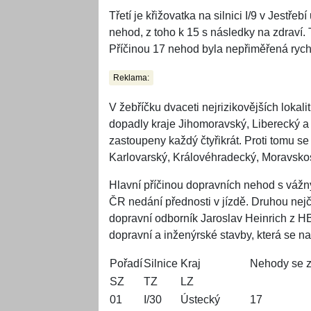
Třetí je křižovatka na silnici I/9 v Jestř
nehod, z toho k 15 s následky na zdraví. Tř
Příčinou 17 nehod byla nepřiměřená rych
Reklama:
V žebříčku dvaceti nejrizikovějších lokali
dopadly kraje Jihomoravský, Liberecký a
zastoupeny každý čtyřikrát. Proti tomu se 
Karlovarský, Královéhradecký, Moravsko
Hlavní příčinou dopravních nehod s vážn
ČR nedání přednosti v jízdě. Druhou nejča
dopravní odborník Jaroslav Heinrich z H
dopravní a inženýrské stavby, která se na
Pořadí
Silnice
Kraj
Nehody se 
SZ
TZ
LZ
01
I/30
Ústecký
17