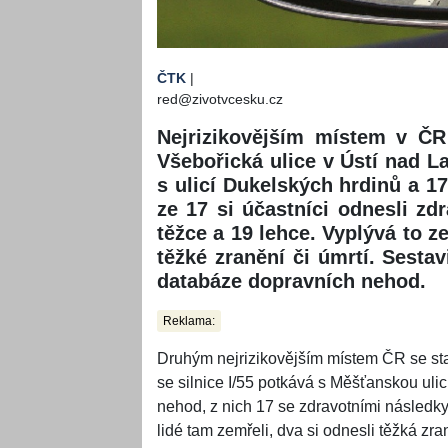
ČTK
|
red@zivotvcesku.cz
Nejrizikovějším místem v ČR
Všebořická ulice v Ústí nad 
s ulicí Dukelských hrdinů a 17
ze 17 si účastníci odnesli zdr
těžce a 19 lehce. Vyplývá to z
těžké zranění či úmrtí. Sestav
databáze dopravních nehod.
Reklama:
Druhým nejrizikovějším místem ČR se st
se silnice I/55 potkává s Měšťanskou ulic
nehod, z nich 17 se zdravotními následky.
lidé tam zemřeli, dva si odnesli těžká zra