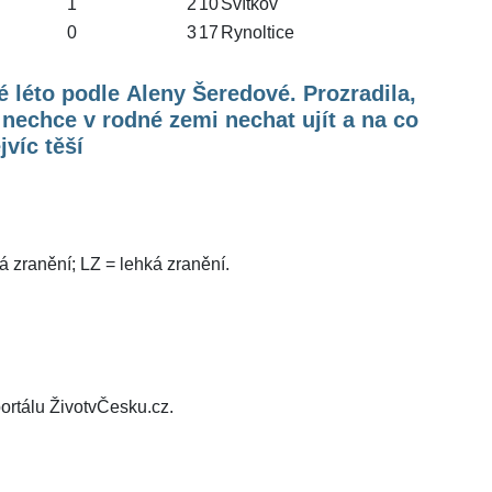
1
2
10
Svítkov
0
3
17
Rynoltice
 léto podle Aleny Šeredové. Prozradila,
 nechce v rodné zemi nechat ujít a na co
jvíc těší
á zranění; LZ = lehká zranění.
ortálu ŽivotvČesku.cz.