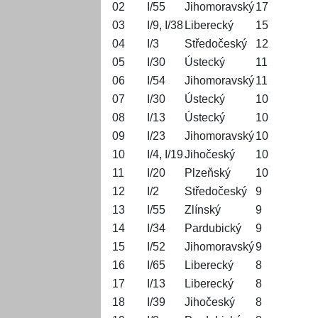
02
I/55
Jihomoravský
17
03
I/9, I/38
Liberecký
15
04
I/3
Středočeský
12
05
I/30
Ústecký
11
06
I/54
Jihomoravský
11
07
I/30
Ústecký
10
08
I/13
Ústecký
10
09
I/23
Jihomoravský
10
10
I/4, I/19
Jihočeský
10
11
I/20
Plzeňský
10
12
I/2
Středočeský
9
13
I/55
Zlínský
9
14
I/34
Pardubický
9
15
I/52
Jihomoravský
9
16
I/65
Liberecký
8
17
I/13
Liberecký
8
18
I/39
Jihočeský
8