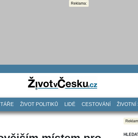
Reklama:
NTÁŘE
ŽIVOT POLITIKŮ
LIDÉ
CESTOVÁNÍ
ŽIVOTNÍ
Reklam
kovějším místem pro
HLEDA