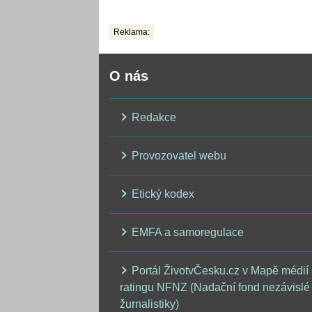
zpřesnili výhled až
do září
Reklama:
O nás
Redakce
Provozovatel webu
Etický kodex
EMFA a samoregulace
Portál ŽivotvČesku.cz v Mapě médií
ratingu NFNZ (Nadační fond nezávislé
žurnalistiky)