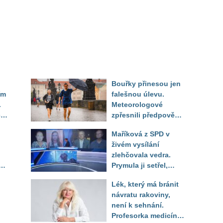
Bouřky přinesou jen
ím
falešnou úlevu.
.
Meteorologové
i
zpřesnili předpověď
a oznámili návrat
Maříková z SPD v
ou
horkého počasí
živém vysílání
zlehčovala vedra.
Prymula ji setřel,
li
když vytáhl děsivé
Lék, který má bránit
číslo
návratu rakoviny,
není k sehnání.
Profesorka medicíny