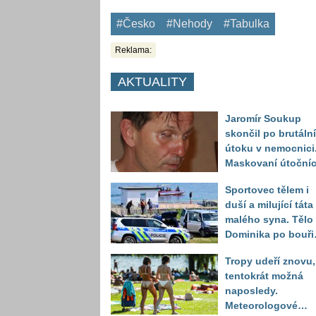
#Česko
#Nehody
#Tabulka
Reklama:
AKTUALITY
Jaromír Soukup
skončil po brutáln
útoku v nemocnici
Maskovaní útočníc
ho měli napadnout
Sportovec tělem i
baseballovou pálk
duší a milující táta
malého syna. Tělo
Dominika po bouři
na jezeře Most naš
Tropy udeří znovu,
až druhý den
tentokrát možná
naposledy.
Meteorologové