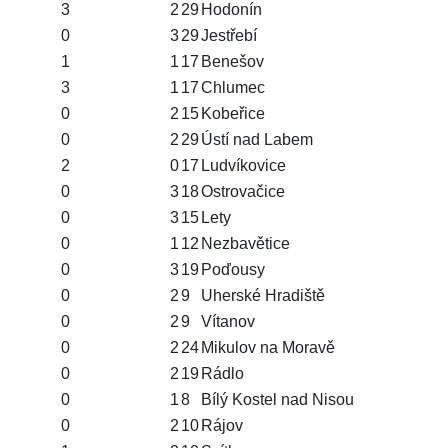
3
2
29
Hodonín
0
3
29
Jestřebí
1
1
17
Benešov
3
1
17
Chlumec
0
2
15
Kobeřice
0
2
29
Ústí nad Labem
2
0
17
Ludvíkovice
0
3
18
Ostrovačice
0
3
15
Lety
0
1
12
Nezbavětice
0
3
19
Poďousy
0
2
9
Uherské Hradiště
0
2
9
Vítanov
0
2
24
Mikulov na Moravě
0
2
19
Rádlo
0
1
8
Bílý Kostel nad Nisou
0
2
10
Rájov