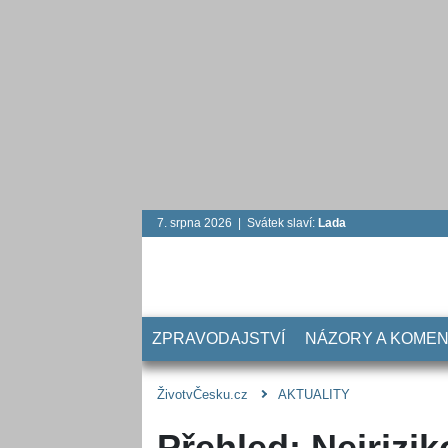
7. srpna 2026 | Svátek slaví:
Lada
ZPRAVODAJSTVÍ
NÁZORY A KOME
ŽivotvČesku.cz
AKTUALITY
Přehled: Nejrizi