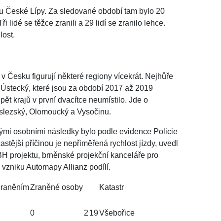
ebí u České Lípy. Za sledované období tam bylo 20
i lidé se těžce zranili a 29 lidí se zranilo lehce.
lost.
t v Česku figurují některé regiony vícekrát. Nejhůře
 Ústecký, které jsou za období 2017 až 2019
pět krajů v první dvacítce neumístilo. Jde o
slezský, Olomoucký a Vysočinu.
ými osobními následky bylo podle evidence Policie
stější příčinou je nepřiměřená rychlost jízdy, uvedl
BH projektu, brněnské projekční kanceláře pro
 vzniku Automapy Allianz podílí.
zraněním
Zraněné osoby
Katastr
0
2
19
Všebořice