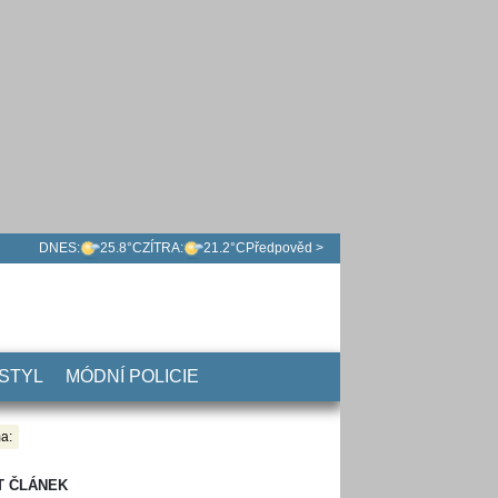
DNES:
25.8°C
ZÍTRA:
21.2°C
Předpověd >
 STYL
MÓDNÍ POLICIE
a:
T ČLÁNEK