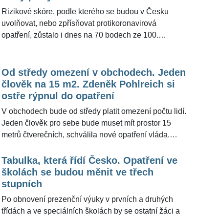
Rizikové skóre, podle kterého se budou v Česku
uvolňovat, nebo zpřísňovat protikoronavirová
opatření, zůstalo i dnes na 70 bodech ze 100.
Ministerstvo zdravotnictví už dříve uvedlo, že navrhne
vládě zmírnění opatření, pokud se skóre do dneška
udrží pod 75. Ve sváteční úterý přibylo v zemi 4246
Od středy omezení v obchodech. Jeden
potvrzených nákaz koronavirem. Je to o 1163 méně
člověk na 15 m2. Zdeněk Pohlreich si
než v pondělí a polovina počtu z úterý minulého
ostře rýpnul do opatření
týdne. Ve volných dnech se ale obvykle méně testuje.
V obchodech bude od středy platit omezení počtu lidí.
V porovnání se sobotou je počet o 48 vyšší. Vyplývá
Jeden člověk pro sebe bude muset mít prostor 15
to z aktuálních informací na webu ministerstva
metrů čtverečních, schválila nové opatření vláda.
zdravotnictví.
Nařízení je součástí nového protipandemického
systému nazvaný »PES«. Redakce ŽivotvČesku.cz
Tabulka, která řídí Česko. Opatření ve
oslovila šéfkuchaře Zdeňka Pohlreicha (63), co na
školách se budou měnit ve třech
opatření říká. "Už si o tom nemyslím nic. Mám pocit
stupních
jako by se vždy ráno vzal papoušek a ten tam něco
Po obnovení prezenční výuky v prvních a druhých
vytáhl," popsal vyhlášený mistr kuchyně.
třídách a ve speciálních školách by se ostatní žáci a