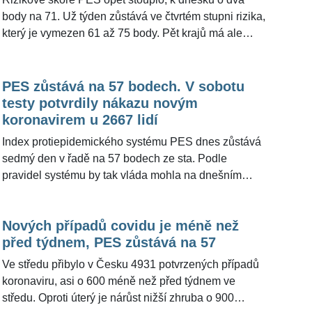
sněmovních voleb v příštím roce jako lídr a kandidát
body na 71. Už týden zůstává ve čtvrtém stupni rizika,
na premiéra.
který je vymezen 61 až 75 body. Pět krajů má ale
skóre na úrovni pátého stupně. Za dalším zhoršením
skóre o dva body je mezitýdenní nárůst počtu nových
případů v seniorské populaci. V sobotu laboratoře v
PES zůstává na 57 bodech. V sobotu
Česku odhalily 3655 nakažených koronavirem, což je
testy potvrdily nákazu novým
o víkendovém dni nejvíce od 14. listopadu.
koronavirem u 2667 lidí
Pozitivních byla čtvrtina testů. Vyplývá to z údajů na
Index protiepidemického systému PES dnes zůstává
webu ministerstva zdravotnictví.
sedmý den v řadě na 57 bodech ze sta. Podle
pravidel systému by tak vláda mohla na dnešním
mimořádném zasedání rozhodnout o přechodu ze
současného čtvrtého na třetí stupeň epidemické
Nových případů covidu je méně než
pohotovosti. Nakonec ale rozhodla, že se tak stane až
před týdnem, PES zůstává na 57
ve čtvrtek. Znovuotevřou tak restaurace, obchody i
provozovny služeb, bude zrušeno omezení volného
Ve středu přibylo v Česku 4931 potvrzených případů
pohybu osob v nočních hodinách. V sobotu testy
koronaviru, asi o 600 méně než před týdnem ve
potvrdily nákazu novým koronavirem u 2667 lidí, což
středu. Oproti úterý je nárůst nižší zhruba o 900
je nejnižší hodnota za první víkendový den od 3. října.