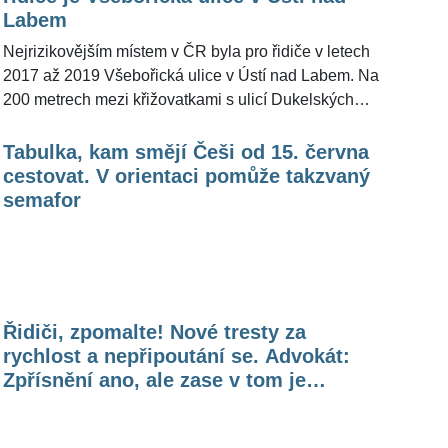
ŽivotvČesku.cz se pokusil odpovědět ministr vnitra a
Labem
šéf Ústředního krizového štábu Jan Hamáček (41).
Nejrizikovějším místem v ČR byla pro řidiče v letech
2017 až 2019 Všebořická ulice v Ústí nad Labem. Na
200 metrech mezi křižovatkami s ulicí Dukelských
hrdinů a 17. listopadu se tu stalo 35 nehod, z nichž ze
17 si účastníci odnesli zdravotní následky. Dva lidé se
Tabulka, kam smějí Češi od 15. června
tam zranili těžce a 19 lehce. Vyplývá to ze žebříčku
cestovat. V orientaci pomůže takzvaný
nehod, jejichž důsledkem bylo těžké zranění či úmrtí.
semafor
Sestavila jej pojišťovna Allianz podle policejní
databáze dopravních nehod.
Řidiči, zpomalte! Nové tresty za
rychlost a nepřipoutání se. Advokát:
Zpřísnění ano, ale zase v tom je
nesmysl