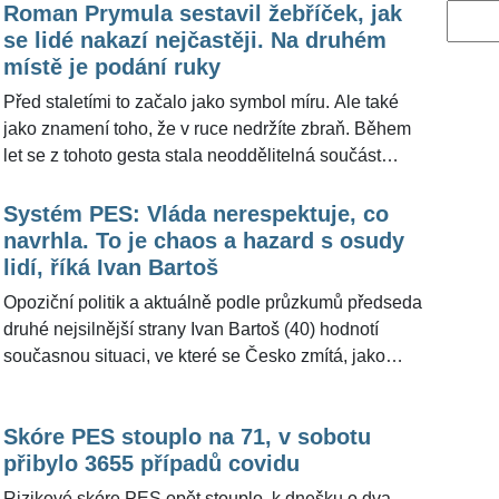
Roman Prymula sestavil žebříček, jak
Vyhled
se lidé nakazí nejčastěji. Na druhém
místě je podání ruky
Před staletími to začalo jako symbol míru. Ale také
jako znamení toho, že v ruce nedržíte zbraň. Během
let se z tohoto gesta stala neoddělitelná součást
téměř každého společenského, náboženského nebo
obchodního kontaktu. Ale nový typ koronaviru si
Systém PES: Vláda nerespektuje, co
vynutil nový způsob myšlení o stisku rukou, dnes ho
navrhla. To je chaos a hazard s osudy
známe jako »korona pozdrav«, kdy se lidé dotknou
lidí, říká Ivan Bartoš
lokty. Právě podání ruky je podle mezinárodně
Opoziční politik a aktuálně podle průzkumů předseda
uznávaného epidemiologa Romana Prymuly (56)
druhé nejsilnější strany Ivan Bartoš (40) hodnotí
druhou nejčastější příčinou šíření viru.
současnou situaci, ve které se Česko zmítá, jako
nekoncepční. Naopak poukazuje na pokračující
chaos vlády, která podle jeho slov více než s epidemií
Skóre PES stouplo na 71, v sobotu
soupeří sama se sebou. "Vláda nerespektuje ani
přibylo 3655 případů covidu
pravidla systému, který si sama navrhla," řekl pro
ŽivotvČesku.cz muž, který Piráty povede do
Rizikové skóre PES opět stouplo, k dnešku o dva