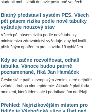
studenti mohli vrátit do lavic postupně ve třech
etapách rozvolňování opatření proti covidu-19. Při
zlepšení epidemie na čtvrtou úroveň z pěti by se do
Blatný představil systém PES. Všech
škol mohl vrátit zbytek prvního stupně a na druhém
pět pásem rizika podle nové tabulky
stupni by se třídy po týdnech střídaly. Při třetí úrovni by
vyžaduje nouzový stav
se umožnilo střídání tříd i ve středních školách a do
Všech pět pásem rizika podle nové tabulky
vysokých by se vrátily první ročníky. Ve dvou
ministerstva zdravotnictví vyžaduje, aby byl kvůli
nejnižších úrovních nákazy by školy fungovaly
příslušným opatřením proti covidu-19 vyhlášen
normálně s výjimkou univerzit třetího věku. Vyplývá to
nouzový stav. Vyplývá to z dokumentu, který dnes
z tabulky pro opatření proti covidu-19, kterou dnes
úřad zveřejnil. Ministr zdravotnictví Jan Blatný (za
Kdy se začne rozvolňovat, odhalí
představil ministr zdravotnictví Jan Blatný (za ANO).
ANO) novinářům řekl, že je to především kvůli tomu,
tabulka. Vánoce budou patrně
že se i v nejnižších stupních rizikového indexu
poznamenané, říká Jan Hamáček
omezuje shromažďování. Ve čtvrtek uvedl, že bez
Česko stále patří k evropským zemím, které nejhůře
existence nouzového stavu by byla opatření z tabulky
zvládají druhou vlnu epidemie. Aktuálně platí řada
bezcenná.
omezení, která lidem, ale i podnikatelům nedělají
radost. Denní nárůsty pozitivně testovaných se
pomalu stabilizovaly, přesto jsou vysoké. A všichni se
Přehled: Nejrizikovějším místem pro
ptají, kdy se začne rozvolňovat. Na tuto otázku pro
řidiče je Všebořická ulice v Ústí nad