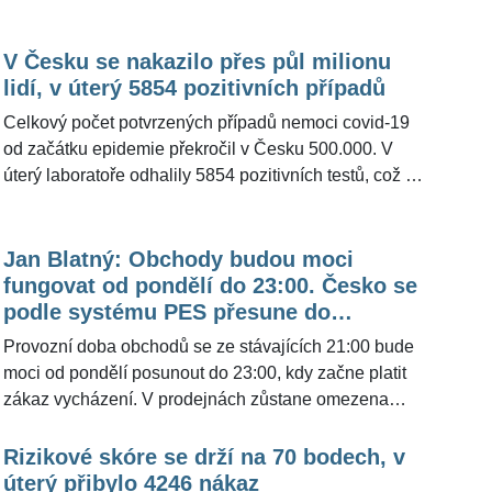
případů. Vyplývá to z aktuálních dat na webu
ministerstva zdravotnictví ke covidu-19. Údaje za
středu dnes ministerstvo zveřejnilo kvůli technickým
V Česku se nakazilo přes půl milionu
problémům až krátce před 08:00, obvykle jsou data
lidí, v úterý 5854 pozitivních případů
aktualizována kolem 01:00 v noci. Skóre PES dnes
Celkový počet potvrzených případů nemoci covid-19
zůstalo na 57 bodech, ve třetím z pěti stupňů
od začátku epidemie překročil v Česku 500.000. V
pohotovosti je čtvrtý den. Takzvané reprodukční číslo,
úterý laboratoře odhalily 5854 pozitivních testů, což je
které skóre mimo jiná kritéria zahrnuje, ale stouplo na
asi o 1600 více než minulé úterý, kdy byl ale státní
0,96. Pokud by překročilo jedničku, zvýšilo by to skóre
svátek a pravděpodobně také méně testů. Proti
o pět bodů, což by při zachování bodů za další kritéria
pondělí je denní nárůst vyšší zhruba o 1500 případů.
Jan Blatný: Obchody budou moci
znamenalo návrat do čtvrtého stupně.
S nemocí se v současnosti potýká 78.203 lidí,
fungovat od pondělí do 23:00. Česko se
zemřelých s covidem je 7499. Skóre v
podle systému PES přesune do
protiepidemickém systému PES zůstalo dnes na 57
»čtyřky«
Provozní doba obchodů se ze stávajících 21:00 bude
bodech, třetí den je tak ve třetím z pěti stupňů
moci od pondělí posunout do 23:00, kdy začne platit
pohotovosti. Vyplývá to z aktualizovaných údajů na
zákaz vycházení. V prodejnách zůstane omezena
webu ministerstva zdravotnictví.
kapacita 15 metrů čtverečních na jednoho zákazníka.
Rizikové skóre se drží na 70 bodech, v
úterý přibylo 4246 nákaz