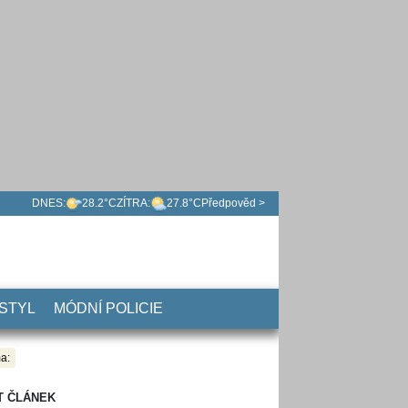
DNES:
28.2°C
ZÍTRA:
27.8°C
Předpověd >
 STYL
MÓDNÍ POLICIE
a:
T ČLÁNEK