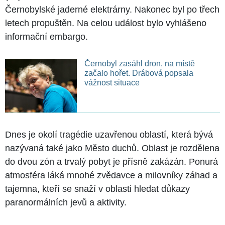
Černobylské jaderné elektrárny. Nakonec byl po třech
letech propuštěn. Na celou událost bylo vyhlášeno
informační embargo.
Černobyl zasáhl dron, na místě
začalo hořet. Drábová popsala
vážnost situace
Dnes je okolí tragédie uzavřenou oblastí, která bývá
nazývaná také jako Město duchů. Oblast je rozdělena
do dvou zón a trvalý pobyt je přísně zakázán. Ponurá
atmosféra láká mnohé zvědavce a milovníky záhad a
tajemna, kteří se snaží v oblasti hledat důkazy
paranormálních jevů a aktivity.