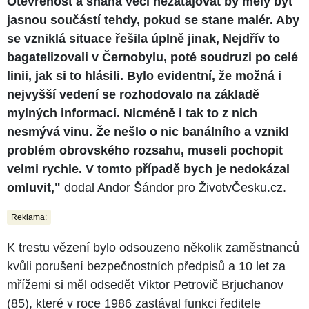
Otevřenost a snaha věci nezatajovat by měly být
jasnou součástí tehdy, pokud se stane malér. Aby
se vzniklá situace řešila úplně jinak, Nejdřív to
bagatelizovali v Černobylu, poté soudruzi po celé
linii, jak si to hlásili. Bylo evidentní, že možná i
nejvyšší vedení se rozhodovalo na základě
mylných informací. Nicméně i tak to z nich
nesmývá vinu. Že nešlo o nic banálního a vznikl
problém obrovského rozsahu, museli pochopit
velmi rychle. V tomto případě bych je nedokázal
omluvit,"
dodal Andor Šándor pro ŽivotvČesku.cz.
Reklama:
K trestu vězení bylo odsouzeno několik zaměstnanců
kvůli porušení bezpečnostních předpisů a 10 let za
mřížemi si měl odsedět Viktor Petrovič Brjuchanov
(85), které v roce 1986 zastával funkci ředitele