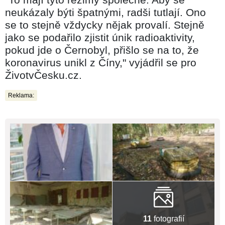
neukázaly býti špatnými, radši tutlají. Ono
se to stejně vždycky nějak provalí. Stejně
jako se podařilo zjistit únik radioaktivity,
pokud jde o Černobyl, přišlo se na to, že
koronavirus unikl z Číny," vyjádřil se pro
ŽivotvČesku.cz.
Reklama:
11
fotografií