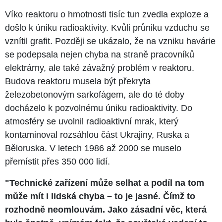
Víko reaktoru o hmotnosti tisíc tun zvedla exploze a
došlo k úniku radioaktivity. Kvůli průniku vzduchu se
vznítil grafit. Později se ukázalo, že na vzniku havárie
se podepsala nejen chyba na straně pracovníků
elektrárny, ale také závažný problém v reaktoru.
Budova reaktoru musela být překryta
železobetonovým sarkofágem, ale do té doby
docházelo k pozvolnému úniku radioaktivity. Do
atmosféry se uvolnil radioaktivní mrak, který
kontaminoval rozsáhlou část Ukrajiny, Ruska a
Běloruska. V letech 1986 až 2000 se muselo
přemístit přes 350 000 lidí.
"Technické zařízení může selhat a podíl na tom
může mít i lidská chyba – to je jasné. Čímž to
rozhodně neomlouvám. Jako zásadní věc, která