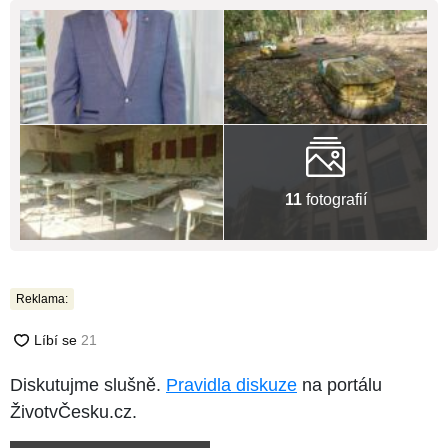
11
fotografií
Reklama:
Diskutujme slušně.
Pravidla diskuze
na portálu
ŽivotvČesku.cz.