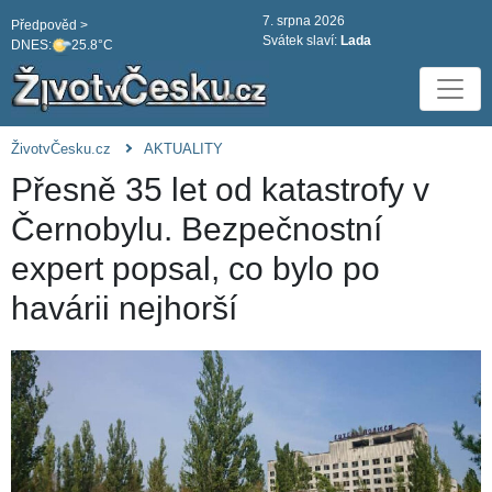
7. srpna 2026
Předpověd >
Svátek slaví:
Lada
DNES:
25.8°C
ŽivotvČesku.cz
AKTUALITY
Přesně 35 let od katastrofy v
Černobylu. Bezpečnostní
expert popsal, co bylo po
havárii nejhorší