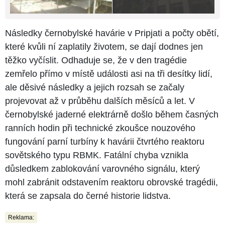
Následky černobylské havárie v Pripjati a počty obětí,
které kvůli ní zaplatily životem, se dají dodnes jen
těžko vyčíslit. Odhaduje se, že v den tragédie
zemřelo přímo v místě události asi na tři desítky lidí,
ale děsivé následky a jejich rozsah se začaly
projevovat až v průběhu dalších měsíců a let. V
černobylské jaderné elektrárně došlo během časných
ranních hodin při technické zkoušce nouzového
fungování parní turbíny k havárii čtvrtého reaktoru
sovětského typu RBMK. Fatální chyba vznikla
důsledkem zablokování varovného signálu, který
mohl zabránit odstavením reaktoru obrovské tragédii,
která se zapsala do černé historie lidstva.
Reklama: