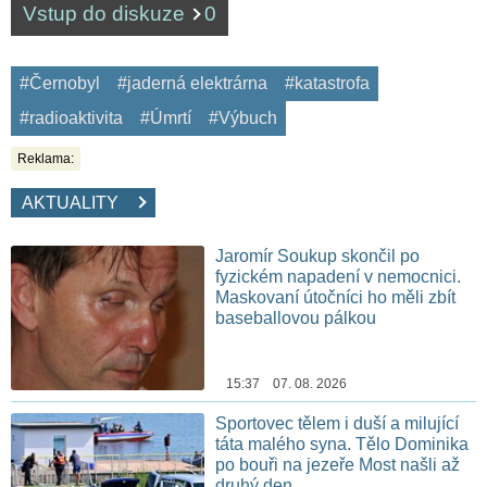
Vstup do diskuze
0
#Černobyl
#jaderná elektrárna
#katastrofa
#radioaktivita
#Úmrtí
#Výbuch
Reklama:
AKTUALITY
Jaromír Soukup skončil po
fyzickém napadení v nemocnici.
Maskovaní útočníci ho měli zbít
baseballovou pálkou
15:37 07. 08. 2026
Sportovec tělem i duší a milující
táta malého syna. Tělo Dominika
po bouři na jezeře Most našli až
druhý den