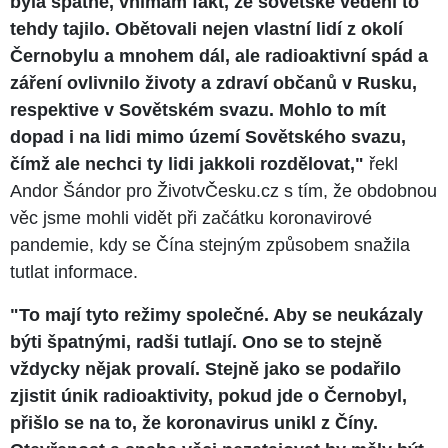
byla špatně, vnímám fakt, že sovětské vedení to
tehdy tajilo. Obětovali nejen vlastní lidí z okolí
Černobylu a mnohem dál, ale radioaktivní spád a
záření ovlivnilo životy a zdraví občanů v Rusku,
respektive v Sovětském svazu. Mohlo to mít
dopad i na lidi mimo území Sovětského svazu,
čímž ale nechci ty lidi jakkoli rozdělovat,"
řekl
Andor Šándor pro ŽivotvČesku.cz s tím, že obdobnou
věc jsme mohli vidět při začátku koronavirové
pandemie, kdy se Čína stejným způsobem snažila
tutlat informace.
"To mají tyto režimy společné. Aby se neukázaly
býti špatnými, radši tutlají. Ono se to stejně
vždycky nějak provalí. Stejně jako se podařilo
zjistit únik radioaktivity, pokud jde o Černobyl,
přišlo se na to, že koronavirus unikl z Číny.