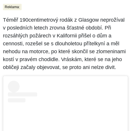
Reklama:
Téměř 190centimetrový rodák z Glasgow neprožíval
v posledních letech zrovna šťastné období. Při
rozsáhlých požárech v Kalifornii přišel o dům a
cennosti, rozešel se s dlouholetou přítelkyní a měl
nehodu na motorce, po které skončil se zlomeninami
kostí v pravém chodidle. Vráskám, které se na jeho
obličeji začaly objevovat, se proto ani nelze divit.