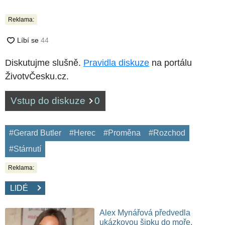
Reklama:
Diskutujme slušně.
Pravidla diskuze
na portálu
ŽivotvČesku.cz.
Vstup do diskuze
0
#Gerard Butler
#Herec
#Proměna
#Rozchod
#Stárnutí
Reklama:
LIDÉ
Alex Mynářová předvedla
ukázkovou šipku do moře.