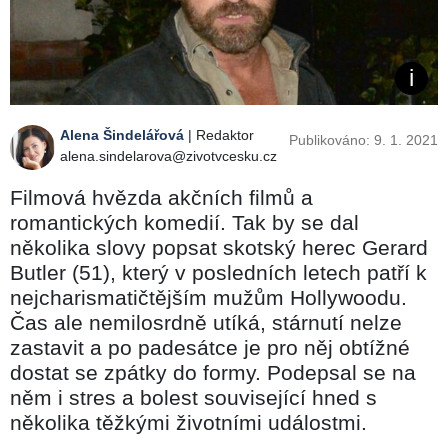
Alena Šindelářová
| Redaktor
Publikováno: 9. 1. 2021
alena.sindelarova@zivotvcesku.cz
Filmová hvězda akčních filmů a
romantických komedií. Tak by se dal
několika slovy popsat skotský herec Gerard
Butler (51), který v posledních letech patří k
nejcharismatičtějším mužům Hollywoodu.
Čas ale nemilosrdně utíká, stárnutí nelze
zastavit a po padesátce je pro něj obtížné
dostat se zpátky do formy. Podepsal se na
něm i stres a bolest související hned s
několika těžkými životními událostmi.