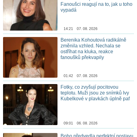
Fanoušci reagují na to, jak u toho
vypadá
14:21 07. 08. 2026
Berenika Kohoutová radikálně
změnila vzhled. Nechala se
ostříhat na kluka, reakce
fanoušků překvapily
01:42 07. 08. 2026
Fotky, co zvyšují pocitovou
teplotu. Muži jsou ze snímků Ivy
Kubelkové v plavkách úplně paf
09:01 06. 08. 2026
Boho předvedla perfektní postavu