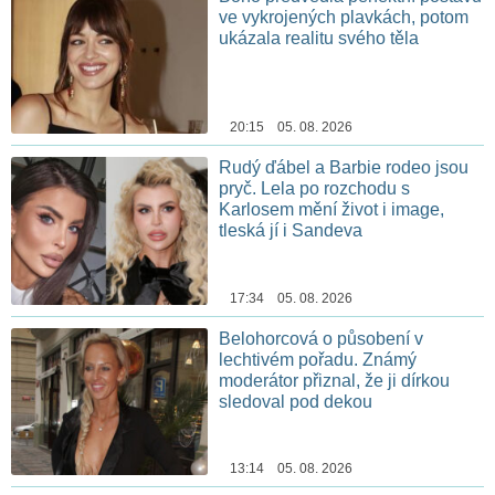
ve vykrojených plavkách, potom
ukázala realitu svého těla
20:15 05. 08. 2026
Rudý ďábel a Barbie rodeo jsou
pryč. Lela po rozchodu s
Karlosem mění život i image,
tleská jí i Sandeva
17:34 05. 08. 2026
Belohorcová o působení v
lechtivém pořadu. Známý
moderátor přiznal, že ji dírkou
sledoval pod dekou
13:14 05. 08. 2026