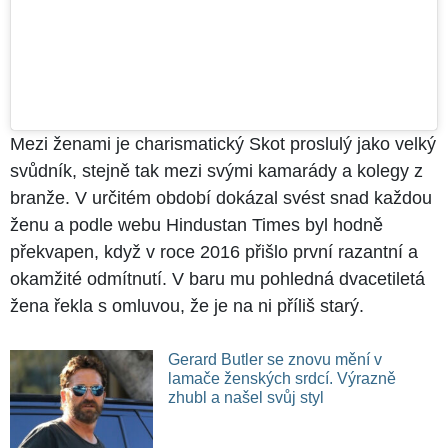
Mezi ženami je charismatický Skot proslulý jako velký
svůdník, stejně tak mezi svými kamarády a kolegy z
branže. V určitém období dokázal svést snad každou
ženu a podle webu Hindustan Times byl hodně
překvapen, když v roce 2016 přišlo první razantní a
okamžité odmítnutí. V baru mu pohledná dvacetiletá
žena řekla s omluvou, že je na ni příliš starý.
Gerard Butler se znovu mění v
lamače ženských srdcí. Výrazně
zhubl a našel svůj styl