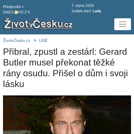
7. srpna 2026
Předpověd >
Svátek slaví:
Lada
DNES:
25.2°C
ŽivotvČesku.cz
LIDÉ
Přibral, zpustl a zestárl: Gerard
Butler musel překonat těžké
rány osudu. Přišel o dům i svoji
lásku