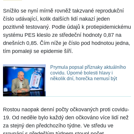
Snížilo se nyní mírně rovněž takzvané reprodukční
číslo udávající, kolik dalších lidí nakazí jeden
pozitivně testovaný. Podle údajů k protiepidemickému
systému PES kleslo ze středeční hodnoty 0,87 na
dnešních 0,85. Čím níže je číslo pod hodnotou jedna,
tím pomaleji se epidemie šíří.
Prymula popsal příznaky aktuálního
covidu. Úporné bolesti hlavy i
několik dní, horečka nemusí být
Rostou naopak denní počty očkovaných proti covidu-
19. Od neděle bylo každý den očkováno více lidí než
za stejný den předchozího týdne. Ve středu ve
srovnání s předešlým týdnem stoupl počet