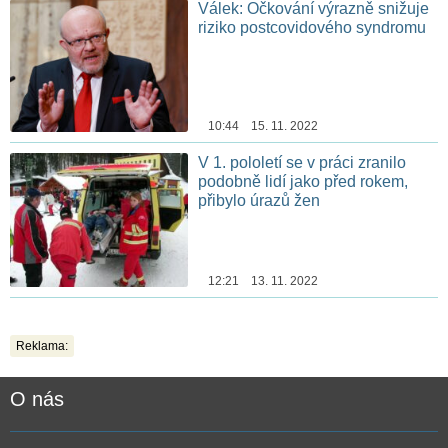
Válek: Očkování výrazně snižuje
riziko postcovidového syndromu
10:44 15. 11. 2022
V 1. pololetí se v práci zranilo
podobně lidí jako před rokem,
přibylo úrazů žen
12:21 13. 11. 2022
Reklama:
O nás