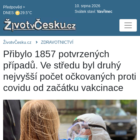
10. srpna 2026
Předpověd >
Svátek slaví:
Vavřinec
DNES:
29.5°C
ŽivotvČesku.cz
ZDRAVOTNICTVÍ
Přibylo 1857 potvrzených
případů. Ve středu byl druhý
nejvyšší počet očkovaných proti
covidu od začátku vakcinace