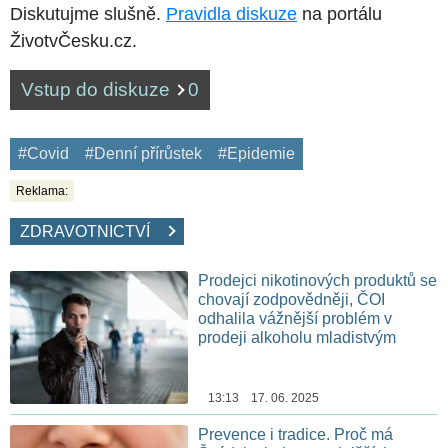
Diskutujme slušně.
Pravidla diskuze
na portálu
ŽivotvČesku.cz.
Vstup do diskuze
0
#Covid
#Denní přírůstek
#Epidemie
Reklama:
ZDRAVOTNICTVÍ
Prodejci nikotinových produktů se
chovají zodpovědněji, ČOI
odhalila vážnější problém v
prodeji alkoholu mladistvým
13:13 17. 06. 2025
Prevence i tradice. Proč má