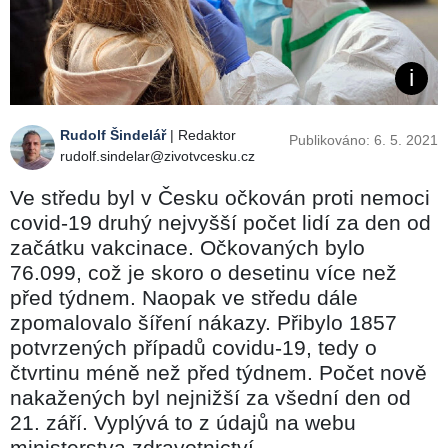
Rudolf Šindelář
| Redaktor
Publikováno: 6. 5. 2021
rudolf.sindelar@zivotvcesku.cz
Ve středu byl v Česku očkován proti nemoci
covid-19 druhý nejvyšší počet lidí za den od
začátku vakcinace. Očkovaných bylo
76.099, což je skoro o desetinu více než
před týdnem. Naopak ve středu dále
zpomalovalo šíření nákazy. Přibylo 1857
potvrzených případů covidu-19, tedy o
čtvrtinu méně než před týdnem. Počet nově
nakažených byl nejnižší za všední den od
21. září. Vyplývá to z údajů na webu
ministerstva zdravotnictví.