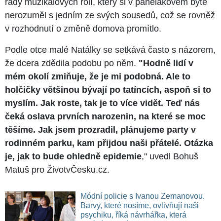
řady muzikálových rolí, který si v panelákovém bytě
nerozuměl s jedním ze svých sousedů, což se rovněž
v rozhodnutí o změně domova promítlo.
Podle otce malé Natálky se setkává často s názorem,
že dcera zdědila podobu po něm.
"
Hodně lidí v
mém okolí zmiňuje, že je mi podobná. Ale to
holčičky většinou bývají
po tatíncích, aspoň si to
myslím. Jak roste, tak je to více vidět. Teď nás
čeká oslava prvních narozenin, na které se moc
těšíme. Jak jsem prozradil, plánujeme party v
rodinném parku, kam přijdou naši přátelé. Otázka
je, jak to bude ohledně epidemie
," uvedl Bohuš
Matuš pro ŽivotvČesku.cz.
Módní policie s Ivanou Zemanovou.
Barvy, které nosíme, ovlivňují naši
psychiku, říká návrhářka, která