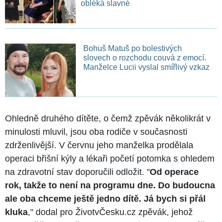
obléká slavné
Bohuš Matuš po bolestivých
slovech o rozchodu couvá z emocí.
Manželce Lucii vyslal smířlivý vzkaz
Ohledně druhého dítěte, o čemž zpěvák několikrát v
minulosti mluvil, jsou oba rodiče v současnosti
zdrženlivější. V červnu jeho manželka prodělala
operaci břišní kýly a lékaři početí potomka s ohledem
na zdravotní stav doporučili odložit. "
Od operace
rok, takže to není na programu dne. Do budoucna
ale oba chceme ještě jedno dítě. Já bych si přál
kluka
," dodal pro ŽivotvČesku.cz zpěvák, jehož