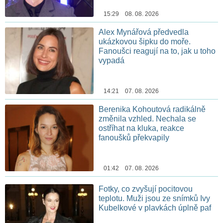
15:29 08. 08. 2026
Alex Mynářová předvedla
ukázkovou šipku do moře.
Fanoušci reagují na to, jak u toho
vypadá
14:21 07. 08. 2026
Berenika Kohoutová radikálně
změnila vzhled. Nechala se
ostříhat na kluka, reakce
fanoušků překvapily
01:42 07. 08. 2026
Fotky, co zvyšují pocitovou
teplotu. Muži jsou ze snímků Ivy
Kubelkové v plavkách úplně paf