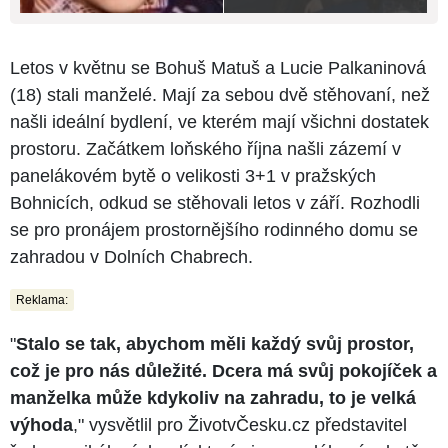
Letos v květnu se Bohuš Matuš a Lucie Palkaninová
(18) stali manželé. Mají za sebou dvě stěhovaní, než
našli ideální bydlení, ve kterém mají všichni dostatek
prostoru. Začátkem loňského října našli zázemí v
panelákovém bytě o velikosti 3+1 v pražských
Bohnicích, odkud se stěhovali letos v září. Rozhodli
se pro pronájem prostornějšího rodinného domu se
zahradou v Dolních Chabrech.
Reklama:
"
Stalo se tak, abychom měli každý svůj prostor,
což je pro nás důležité. Dcera má svůj pokojíček a
manželka může kdykoliv na zahradu, to je velká
výhoda
," vysvětlil pro ŽivotvČesku.cz představitel