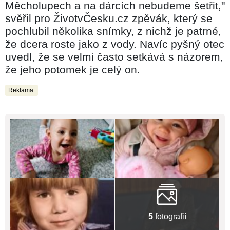
Měcholupech a na dárcích nebudeme šetřit,"
svěřil pro ŽivotvČesku.cz zpěvák, který se
pochlubil několika snímky, z nichž je patrné,
že dcera roste jako z vody. Navíc pyšný otec
uvedl, že se velmi často setkává s názorem,
že jeho potomek je celý on.
Reklama:
5
fotografií