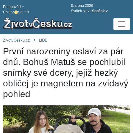
8. srpna 2026
Předpověd >
Svátek slaví:
Soběslav
DNES:
25.5°C
ŽivotvČesku.cz
LIDÉ
První narozeniny oslaví za pár
dnů. Bohuš Matuš se pochlubil
snímky své dcery, jejíž hezký
obličej je magnetem na zvídavý
pohled