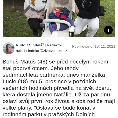
Rudolf Šindelář
| Redaktor
Publikováno: 18. 11. 2021
rudolf.sindelar@zivotvcesku.cz
Bohuš Matuš (48) se před necelým rokem
stal poprvé otcem. Jeho tehdy
sedmnáctiletá partnerka, dnes manželka,
Lucie (18) mu 5. prosince v pozdních
večerních hodinách přivedla na svět dceru,
která dostala jméno Natálie. Už za pár dnů
oslaví svůj první rok života a oba rodiče mají
velké plány. "Oslava se bude konat v
rodinném parku v pražských Dolních