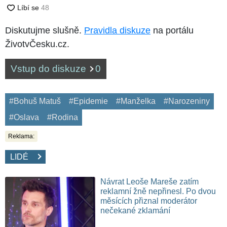
Diskutujme slušně.
Pravidla diskuze
na portálu
ŽivotvČesku.cz.
Vstup do diskuze
0
#Bohuš Matuš
#Epidemie
#Manželka
#Narozeniny
#Oslava
#Rodina
Reklama:
LIDÉ
Návrat Leoše Mareše zatím
reklamní žně nepřinesl. Po dvou
měsících přiznal moderátor
nečekané zklamání