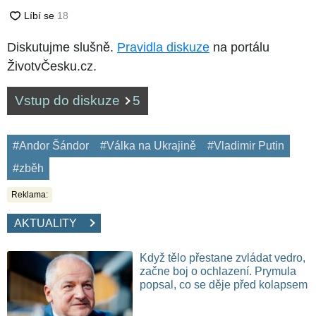
Diskutujme slušně.
Pravidla diskuze
na portálu
ŽivotvČesku.cz.
Vstup do diskuze
5
#Andor Šándor
#Válka na Ukrajině
#Vladimir Putin
#zběh
Reklama:
AKTUALITY
Když tělo přestane zvládat vedro,
začne boj o ochlazení. Prymula
popsal, co se děje před kolapsem