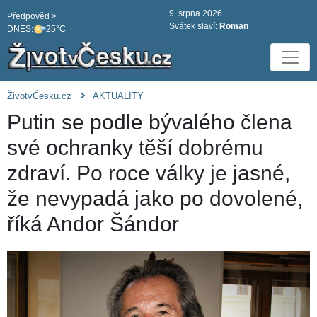
9. srpna 2026
Předpověd >
Svátek slaví:
Roman
DNES:
25°C
ŽivotvČesku.cz
AKTUALITY
Putin se podle bývalého člena
své ochranky těší dobrému
zdraví. Po roce války je jasné,
že nevypadá jako po dovolené,
říká Andor Šándor