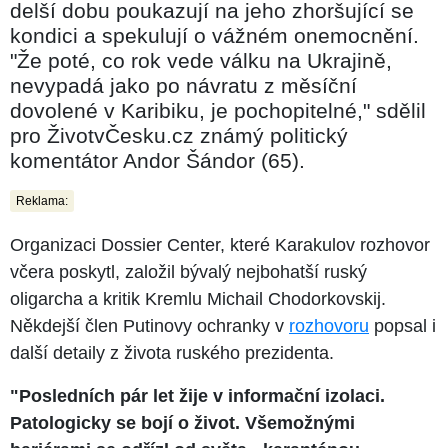
delší dobu poukazují na jeho zhoršující se
kondici a spekulují o vážném onemocnění.
"Že poté, co rok vede válku na Ukrajině,
nevypadá jako po návratu z měsíční
dovolené v Karibiku, je pochopitelné," sdělil
pro ŽivotvČesku.cz známý politický
komentátor Andor Šándor (65).
Reklama:
Organizaci Dossier Center, které Karakulov rozhovor
včera poskytl, založil bývalý nejbohatší ruský
oligarcha a kritik Kremlu Michail Chodorkovskij.
Někdejší člen Putinovy ochranky v
rozhovoru
popsal i
další detaily z života ruského prezidenta.
"Posledních pár let žije v informační izolaci.
Patologicky se bojí o život. Všemožnými