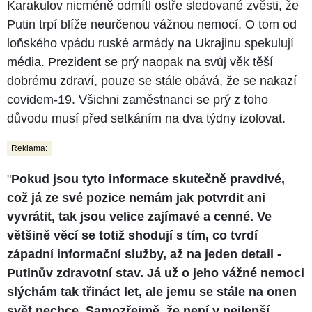
Karakulov nicméně odmítl ostře sledované zvěsti, že
Putin trpí blíže neurčenou vážnou nemocí. O tom od
loňského vpádu ruské armády na Ukrajinu spekulují
média. Prezident se prý naopak na svůj věk těší
dobrému zdraví, pouze se stále obává, že se nakazí
covidem-19. Všichni zaměstnanci se prý z toho
důvodu musí před setkáním na dva týdny izolovat.
Reklama:
"
Pokud jsou tyto informace skutečně pravdivé,
což já ze své pozice nemám jak potvrdit ani
vyvrátit, tak jsou velice zajímavé a cenné. Ve
většině věcí se totiž shodují s tím, co tvrdí
západní informační služby, až na jeden detail -
Putinův zdravotní stav. Já už o jeho vážné nemoci
slýchám tak třináct let, ale jemu se stále na onen
svět nechce. Samozřejmě, že není v nejlepší