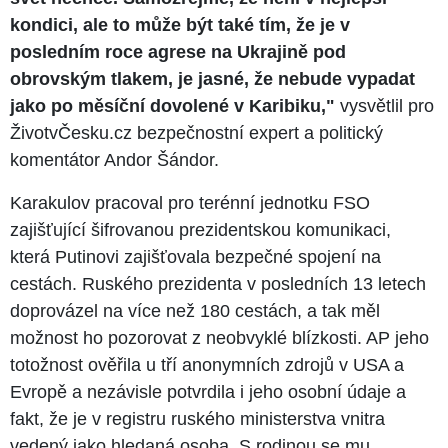
kondici, ale to může být také tím, že je v
posledním roce agrese na Ukrajině pod
obrovským tlakem, je jasné, že nebude vypadat
jako po měsíční dovolené v Karibiku,"
vysvětlil pro
ŽivotvČesku.cz bezpečnostní expert a politický
komentátor Andor Šándor.
Karakulov pracoval pro terénní jednotku FSO
zajišťující šifrovanou prezidentskou komunikaci,
která Putinovi zajišťovala bezpečné spojení na
cestách. Ruského prezidenta v posledních 13 letech
doprovázel na více než 180 cestách, a tak měl
možnost ho pozorovat z neobvyklé blízkosti. AP jeho
totožnost ověřila u tří anonymních zdrojů v USA a
Evropě a nezávisle potvrdila i jeho osobní údaje a
fakt, že je v registru ruského ministerstva vnitra
vedený jako hledaná osoba. S rodinou se mu