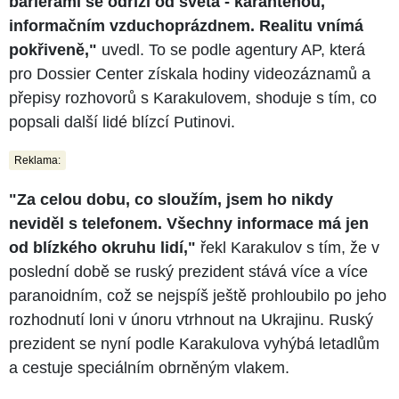
bariérami se odřízl od světa - karanténou,
informačním vzduchoprázdnem. Realitu vnímá
pokřiveně,"
uvedl. To se podle agentury AP, která
pro Dossier Center získala hodiny videozáznamů a
přepisy rozhovorů s Karakulovem, shoduje s tím, co
popsali další lidé blízcí Putinovi.
Reklama:
"Za celou dobu, co sloužím, jsem ho nikdy
neviděl s telefonem. Všechny informace má jen
od blízkého okruhu lidí,"
řekl Karakulov s tím, že v
poslední době se ruský prezident stává více a více
paranoidním, což se nejspíš ještě prohloubilo po jeho
rozhodnutí loni v únoru vtrhnout na Ukrajinu. Ruský
prezident se nyní podle Karakulova vyhýbá letadlům
a cestuje speciálním obrněným vlakem.