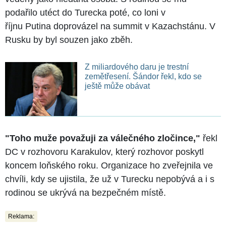
podařilo utéct do Turecka poté, co loni v
říjnu Putina doprovázel na summit v Kazachstánu. V
Rusku by byl souzen jako zběh.
Z miliardového daru je trestní
zemětřesení. Šándor řekl, kdo se
ještě může obávat
"Toho muže považuji za válečného zločince,"
řekl
DC v rozhovoru Karakulov, který rozhovor poskytl
koncem loňského roku. Organizace ho zveřejnila ve
chvíli, kdy se ujistila, že už v Turecku nepobývá a i s
rodinou se ukrývá na bezpečném místě.
Reklama: