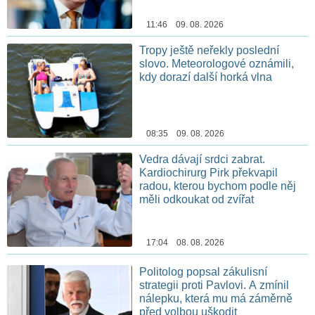
11:46 09. 08. 2026
Tropy ještě neřekly poslední
slovo. Meteorologové oznámili,
kdy dorazí další horká vlna
08:35 09. 08. 2026
Vedra dávají srdci zabrat.
Kardiochirurg Pirk překvapil
radou, kterou bychom podle něj
měli odkoukat od zvířat
17:04 08. 08. 2026
Politolog popsal zákulisní
strategii proti Pavlovi. A zmínil
nálepku, která mu má záměrně
před volbou uškodit