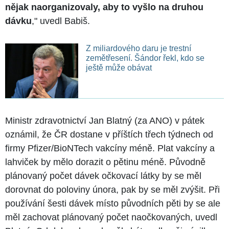
nějak naorganizovaly, aby to vyšlo na druhou
dávku
," uvedl Babiš.
Z miliardového daru je trestní
zemětřesení. Šándor řekl, kdo se
ještě může obávat
Ministr zdravotnictví Jan Blatný (za ANO) v pátek
oznámil, že ČR dostane v příštích třech týdnech od
firmy Pfizer/BioNTech vakcíny méně. Plat vakcíny a
lahviček by mělo dorazit o pětinu méně. Původně
plánovaný počet dávek očkovací látky by se měl
dorovnat do poloviny února, pak by se měl zvýšit. Při
používání šesti dávek místo původních pěti by se ale
měl zachovat plánovaný počet naočkovaných, uvedl