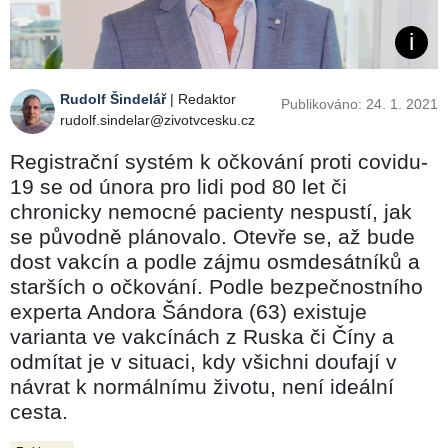
Rudolf Šindelář
| Redaktor
Publikováno: 24. 1. 2021
rudolf.sindelar@zivotvcesku.cz
Registrační systém k očkování proti covidu-
19 se od února pro lidi pod 80 let či
chronicky nemocné pacienty nespustí, jak
se původně plánovalo. Otevře se, až bude
dost vakcín a podle zájmu osmdesátníků a
starších o očkování. Podle bezpečnostního
experta Andora Šándora (63) existuje
varianta ve vakcínách z Ruska či Číny a
odmítat je v situaci, kdy všichni doufají v
návrat k normálnímu životu, není ideální
cesta.