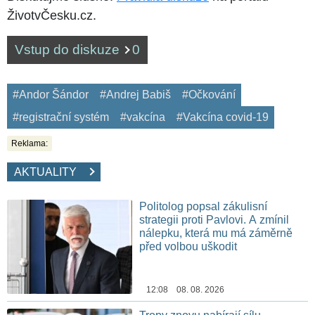
ŽivotvČesku.cz.
Vstup do diskuze
0
#Andor Šándor
#Andrej Babiš
#Očkování
#registrační systém
#vakcína
#Vakcína covid-19
Reklama:
AKTUALITY
Politolog popsal zákulisní
strategii proti Pavlovi. A zmínil
nálepku, která mu má záměrně
před volbou uškodit
12:08 08. 08. 2026