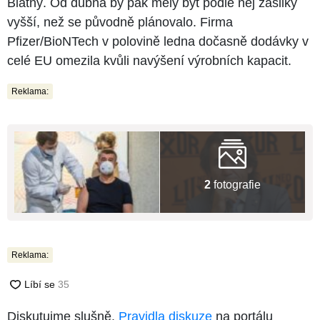
Blatný. Od dubna by pak měly být podle něj zásilky
vyšší, než se původně plánovalo. Firma
Pfizer/BioNTech v polovině ledna dočasně dodávky v
celé EU omezila kvůli navýšení výrobních kapacit.
Reklama:
2
fotografie
Reklama:
Diskutujme slušně.
Pravidla diskuze
na portálu