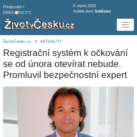
8. srpna 2026
Předpověd >
Svátek slaví:
Soběslav
DNES:
22.5°C
ŽivotvČesku.cz
AKTUALITY
Registrační systém k očkování
se od února otevírat nebude.
Promluvil bezpečnostní expert