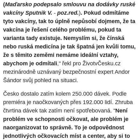
(
Maďarsko podepsalo smlouvu na dodávky ruské
vakcíny Sputnik V.
-
poz.red.
)
. Pokud odmítáme
tyto vakcíny, tak to úplně nepůsobí dojmem, že ta
vakcína je řešení celého problému, pokud ta
varianta tady existuje. Nemyslím si, že čínská
nebo ruská medicína je tak špatná jen kvůli tomu,
že s těmito zeměmi nemáme ideální vztahy,
abychom je odmítali
," řekl pro ŽivotvČesku.cz
mezinárodně uznávaný bezpečnostní expert Andor
Šándor svůj pohled na situaci.
Česko dostalo zatím kolem 250.000 dávek. Podle
premiéra je naočkovaných přes 192.000 lidí. Zhruba
čtvrtina dávek tak zatím není spotřebovaná. "
Není
problém ve schopnosti očkovat, ale problém je
naorganizovat to správně. To je odpovědnost
jednotlivých očkovacích míst a center, aby si to