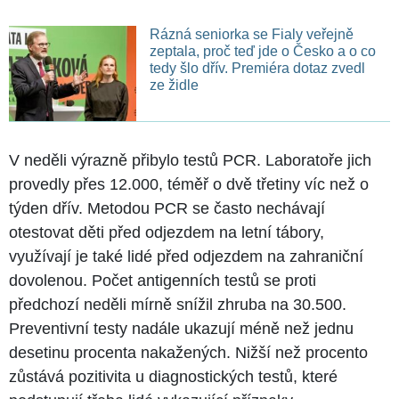
Rázná seniorka se Fialy veřejně
zeptala, proč teď jde o Česko a o co
tedy šlo dřív. Premiéra dotaz zvedl
ze židle
V neděli výrazně přibylo testů PCR. Laboratoře jich
provedly přes 12.000, téměř o dvě třetiny víc než o
týden dřív. Metodou PCR se často nechávají
otestovat děti před odjezdem na letní tábory,
využívají je také lidé před odjezdem na zahraniční
dovolenou. Počet antigenních testů se proti
předchozí neděli mírně snížil zhruba na 30.500.
Preventivní testy nadále ukazují méně než jednu
desetinu procenta nakažených. Nižší než procento
zůstává pozitivita u diagnostických testů, které