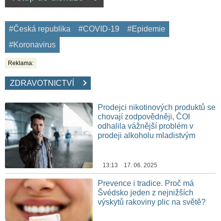
#Česká republika
#COVID-19
#Epidemie
#Koronavirus
Reklama:
ZDRAVOTNICTVÍ
Prodejci nikotinových produktů se
chovají zodpovědněji, ČOI
odhalila vážnější problém v
prodeji alkoholu mladistvým
13:13 17. 06. 2025
Prevence i tradice. Proč má
Švédsko jeden z nejnižších
výskytů rakoviny plic na světě?