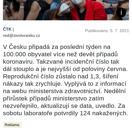
ČTK
|
Publikováno: 5. 7. 2021
red@zivotvcesku.cz
V Česku připadá za poslední týden na
100.000 obyvatel více než devět případů
koronaviru. Takzvané incidenční číslo tak
dál stouplo a je nejvyšší od poloviny června.
Reprodukční číslo zůstalo nad 1,3, šíření
nákazy tak zrychluje. Vyplývá to z informací
na webu ministerstva zdravotnictví. Nedělní
přírůstek případů ministerstvo zatím
nezveřejnilo, aktualizují se data, uvedlo. Za
sobotu laboratoře potvrdily 124 nakažených.
Reklama: