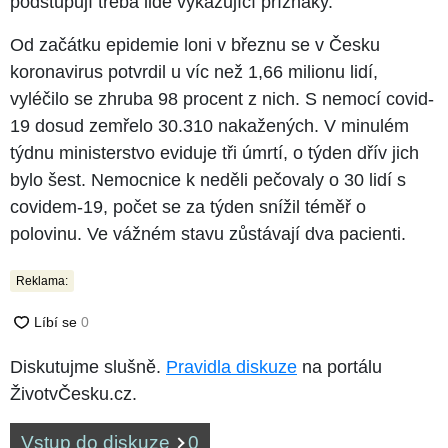
podstupují třeba lidé vykazující příznaky.
Od začátku epidemie loni v březnu se v Česku
koronavirus potvrdil u víc než 1,66 milionu lidí,
vyléčilo se zhruba 98 procent z nich. S nemocí covid-
19 dosud zemřelo 30.310 nakažených. V minulém
týdnu ministerstvo eviduje tři úmrtí, o týden dřív jich
bylo šest. Nemocnice k neděli pečovaly o 30 lidí s
covidem-19, počet se za týden snížil téměř o
polovinu. Ve vážném stavu zůstávají dva pacienti.
Reklama:
Diskutujme slušně.
Pravidla diskuze
na portálu
ŽivotvČesku.cz.
Vstup do diskuze
0