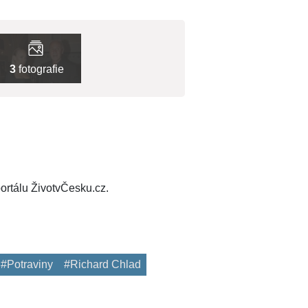
3
fotografie
ortálu ŽivotvČesku.cz.
#Potraviny
#Richard Chlad