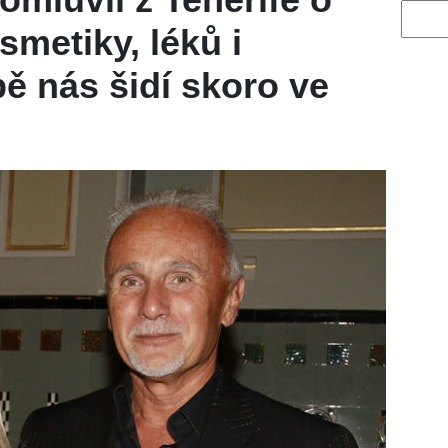
Vyhled
smetiky, léků i
pě nás šidí skoro ve