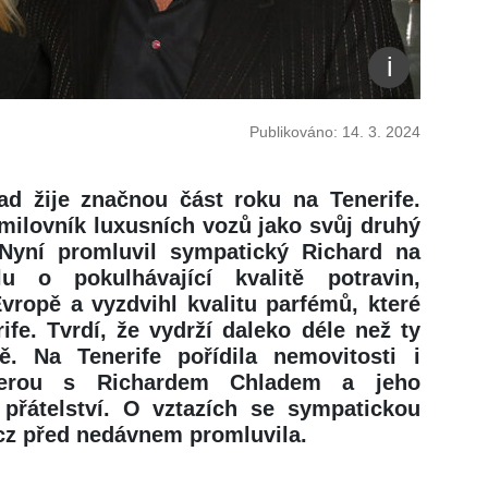
Publikováno: 14. 3. 2024
ad žije značnou část roku na Tenerife.
 milovník luxusních vozů jako svůj druhý
Nyní promluvil sympatický Richard na
u o pokulhávající kvalitě potravin,
Evropě a vyzdvihl kvalitu parfémů, které
ife. Tvrdí, že vydrží daleko déle než ty
 Na Tenerife pořídila nemovitosti i
terou s Richardem Chladem a jeho
přátelství. O vztazích se sympatickou
.cz před nedávnem promluvila.