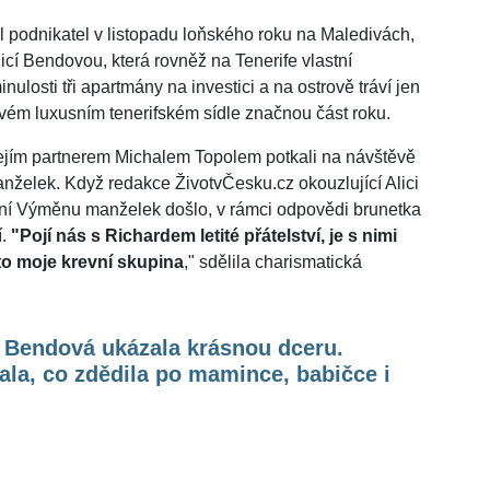
l podnikatel v listopadu loňského roku na Maledivách,
cí Bendovou, která rovněž na Tenerife vlastní
nulosti tři apartmány na investici a na ostrově tráví jen
svém luxusním tenerifském sídle značnou část roku.
ejím partnerem Michalem Topolem potkali na návštěvě
nželek. Když redakce ŽivotvČesku.cz okouzlující Alici
ivní Výměnu manželek došlo, v rámci odpovědi brunetka
í.
"Pojí nás s Richardem letité přátelství, je s nimi
 to moje krevní skupina
," sdělila charismatická
e Bendová ukázala krásnou dceru.
ala, co zdědila po mamince, babičce i