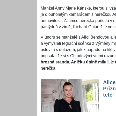
Manžel Anny Marie Kánské, kterou si vza
je dlouholetým kamarádem s herečkou Ali
nemovitosti. Zatímco herečka pořídila v mi
pár týdnů v zimě, Richard Chlad žije ve 
V únoru se manželé s Alicí Bendovou a j
a vymysleli legrační scénku z Výměny ma
oslovila s dotazem, jak k nápadu na fikt
popsala, že si s Chladovými velmi rozum
hrozná sranda. Aničku úplně miluji, je
herečka.
Alic
Přizn
tetě