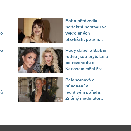
Boho předvedla
perfektní postavu ve
do
vykrojených
plavkách, potom
ukázala realitu svého
vá
Rudý ďábel a Barbie
těla
rodeo jsou pryč. Lela
po rozchodu s
Karlosem mění život i
image, tleská jí i
Belohorcová o
Sandeva
působení v
ků
lechtivém pořadu.
Známý moderátor
f
přiznal, že ji dírkou
sledoval pod dekou