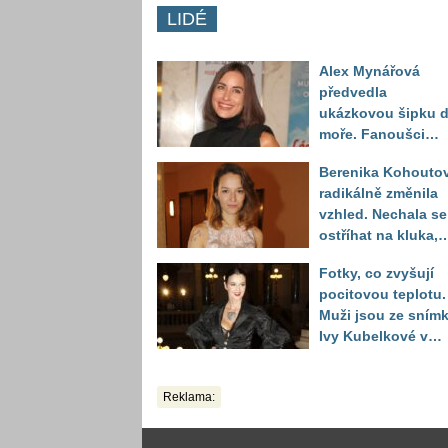
LIDÉ
Alex Mynářová
předvedla
ukázkovou šipku 
moře. Fanoušci
reagují na to, jak u
Berenika Kohouto
toho vypadá
radikálně změnila
vzhled. Nechala se
ostříhat na kluka,
reakce fanoušků
Fotky, co zvyšují
překvapily
pocitovou teplotu.
Muži jsou ze sním
Ivy Kubelkové v
plavkách úplně pa
Reklama: