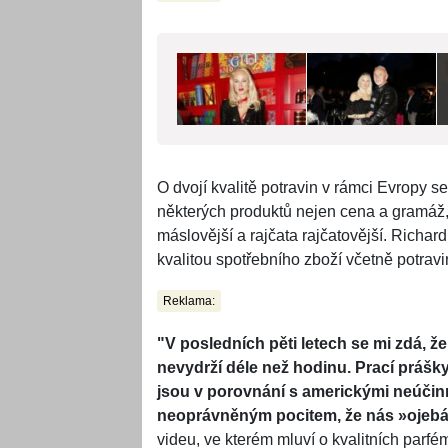
O dvojí kvalitě potravin v rámci Evropy 
některých produktů nejen cena a gramáž, a
máslovější a rajčata rajčatovější. Richard
kvalitou spotřebního zboží včetně potrav
Reklama:
"V posledních pěti letech se mi zdá, 
nevydrží déle než hodinu. Prací prášky 
jsou v porovnání s americkými neúči
neoprávněným pocitem, že nás »ojebáv
videu, ve kterém mluví o kvalitních parf