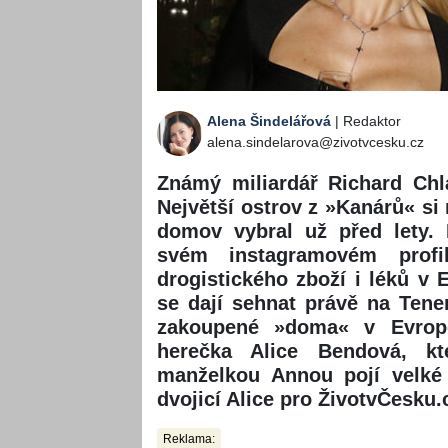
Alena Šindelářová
| Redaktor
alena.sindelarova@zivotvcesku.cz
Známý miliardář Richard Chl
Největší ostrov z »Kanárů« si
domov vybral už před lety. 
svém instagramovém profil
drogistického zboží i léků v 
se dají sehnat právě na Tener
zakoupené »doma« v Evropě.
herečka Alice Bendová, k
manželkou Annou pojí velké 
dvojicí Alice pro ŽivotvČesku
Reklama: