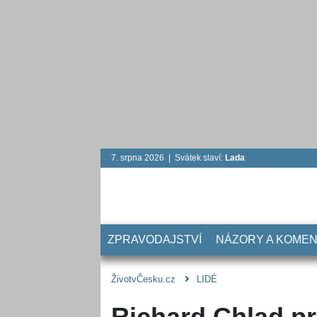
7. srpna 2026 | Svátek slaví:
Lada
ZPRAVODAJSTVÍ
NÁZORY A KOME
ŽivotvČesku.cz
LIDÉ
Richard Chlad pr