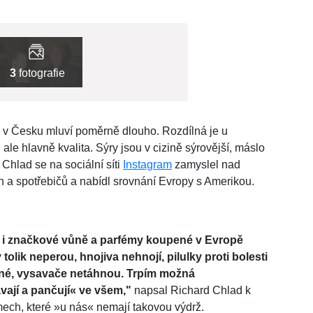
3
fotografie
se v Česku mluví poměrně dlouho. Rozdílná je u
le hlavně kvalita. Sýry jsou v cizině sýrovější, máslo
 Chlad se na sociální síti
Instagram
zamyslel nad
in a spotřebičů a nabídl srovnání Evropy s Amerikou.
že i značkové vůně a parfémy koupené v Evropě
tolik neperou, hnojiva nehnojí, pilulky proti bolesti
nné, vysavače netáhnou. Trpím možná
ají a pančují« ve všem,"
napsal Richard Chlad k
émech, které »u nás« nemají takovou výdrž.