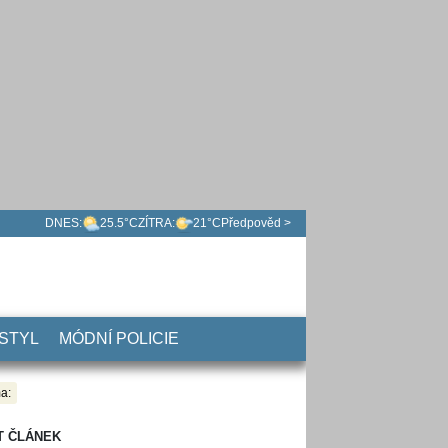
DNES:
25.5°C
ZÍTRA:
21°C
Předpověd >
 STYL
MÓDNÍ POLICIE
a:
T ČLÁNEK