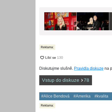
Reklama:
Diskutujme slušně.
Pravidla diskuze
na p
Vstup do diskuze
78
#Alice Bendová
#Amerika
#kvalita
Reklama: