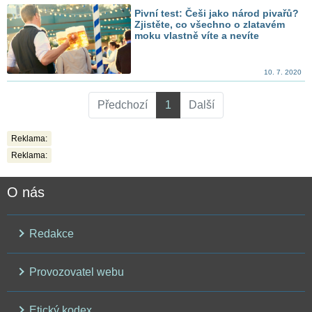
Pivní test: Češi jako národ pivařů?
Zjistěte, co všechno o zlatavém
moku vlastně víte a nevíte
10. 7. 2020
Předchozí
1
Další
Reklama:
Reklama:
O nás
Redakce
Provozovatel webu
Etický kodex