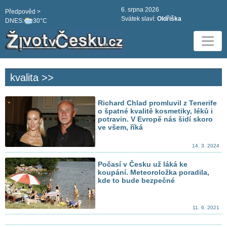
6. srpna 2026
Předpověd >
Svátek slaví:
Oldřiška
DNES:
30°C
kvalita >>
Richard Chlad promluvil z Tenerife
o špatné kvalitě kosmetiky, léků i
potravin. V Evropě nás šidí skoro
ve všem, říká
14. 3. 2024
Počasí v Česku už láká ke
koupání. Meteoroložka poradila,
kde to bude bezpečné
11. 6. 2021