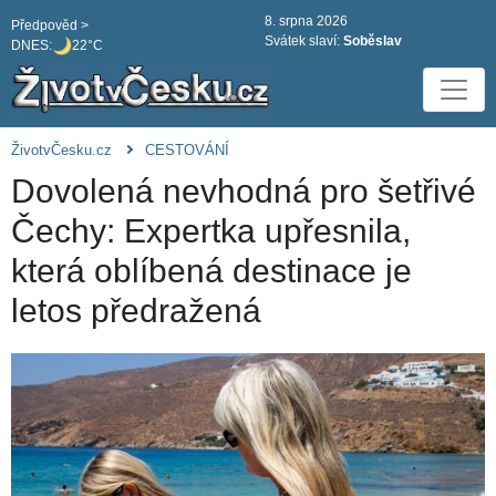
8. srpna 2026
Předpověd >
Svátek slaví:
Soběslav
DNES:
22°C
ŽivotvČesku.cz
CESTOVÁNÍ
Dovolená nevhodná pro šetřivé
Čechy: Expertka upřesnila,
která oblíbená destinace je
letos předražená