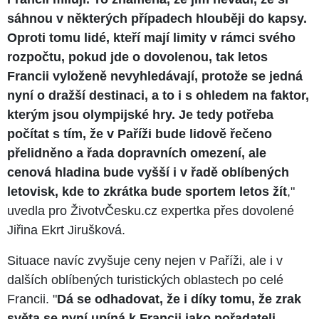
sáhnou v některých případech hlouběji do kapsy.
Oproti tomu lidé, kteří mají limity v rámci svého
rozpočtu, pokud jde o dovolenou, tak letos
Francii vyloženě nevyhledávají, protože se jedná
nyní o dražší destinaci, a to i s ohledem na faktor,
kterým jsou olympijské hry. Je tedy potřeba
počítat s tím, že v Paříži bude lidově řečeno
přelidněno a řada dopravních omezení, ale
cenová hladina bude vyšší i v řadě oblíbených
letovisk, kde to zkrátka bude sportem letos žít
,"
uvedla pro ŽivotvČesku.cz expertka přes dovolené
Jiřina Ekrt Jirušková.
Situace navíc zvyšuje ceny nejen v Paříži, ale i v
dalších oblíbených turistických oblastech po celé
Francii. "
Dá se odhadovat, že i díky tomu, že zrak
světa se nyní upíná k Francii jako pořadateli