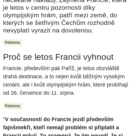
je letos v centru pozornosti díky
olympijským hrám, patří mezi země, do
kterých se šetřivým Čechům rozhodně
nevyplatí vyrazit na dovolenou.
Reklama:
Proč se letos Francii vyhnout
Francie, především pak Paříž, je letos obzvláště
drahá destinace, a to nejen kvůli běžným vysokým
cenám, ale i kvůli olympijským hrám, které probíhají
od 26. července do 11. srpna.
Reklama:
"
V současnosti do Francie jezdí především
fajnšmekři, kteří nemají problém si připlatit a
Francii milují. To znamená, že jim nevadí, že si