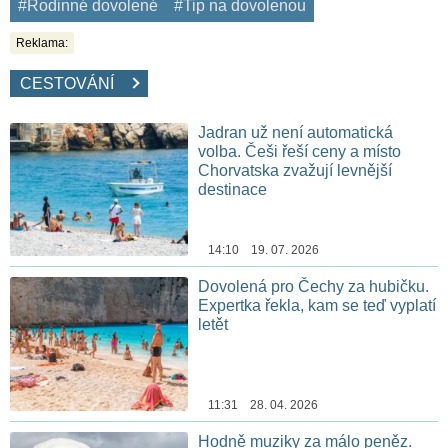
#Rodinné dovolené
#Tip na dovolenou
Reklama:
CESTOVÁNÍ
Jadran už není automatická
volba. Češi řeší ceny a místo
Chorvatska zvažují levnější
destinace
14:10 19. 07. 2026
Dovolená pro Čechy za hubičku.
Expertka řekla, kam se teď vyplatí
letět
11:31 28. 04. 2026
Hodně muziky za málo peněz.