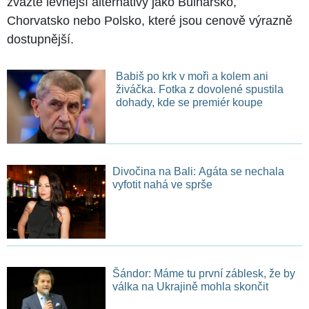
zvažte levnější alternativy jako Bulharsko,
Chorvatsko nebo Polsko, které jsou cenově výrazně
dostupnější.
Babiš po krk v moři a kolem ani
živáčka. Fotka z dovolené spustila
dohady, kde se premiér koupe
Divočina na Bali: Agáta se nechala
vyfotit nahá ve sprše
Šándor: Máme tu první záblesk, že by
válka na Ukrajině mohla skončit