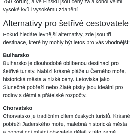
750 korun), a ve Finsku jsou ceny za alkohol velmi
vysoké kvůli vysokému zdanění​​.
Alternativy pro šetřivé cestovatele
Pokud hledáte levnější alternativy, zde jsou tři
destinace, které by mohly být letos pro vás vhodnější:
Bulharsko
Bulharsko je dlouhodobě oblíbenou destinací pro
šetřivé turisty. Nabízí krásné pláže u Černého moře,
historická města a nízké ceny. Letoviska jako
Slunečné pobřeží nebo Zlaté písky jsou ideální pro
rodiny s dětmi a přátelské rozpočty.
Chorvatsko
Chorvatsko je tradičním cílem českých turistů. Krásné
pobřeží Jaderského moře, malebná historická města
a pohostinní místní obyvatelé dělají z této země