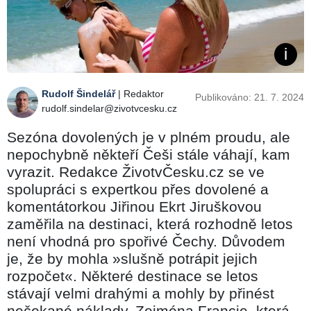
Rudolf Šindelář
| Redaktor
Publikováno: 21. 7. 2024
rudolf.sindelar@zivotvcesku.cz
Sezóna dovolených je v plném proudu, ale
nepochybně někteří Češi stále váhají, kam
vyrazit. Redakce ŽivotvČesku.cz se ve
spolupráci s expertkou přes dovolené a
komentátorkou Jiřinou Ekrt Jiruškovou
zaměřila na destinaci, která rozhodně letos
není vhodná pro spořivé Čechy. Důvodem
je, že by mohla »slušně potrápit jejich
rozpočet«. Některé destinace se letos
stávají velmi drahými a mohly by přinést
nečekané náklady. Zejména Francie, která