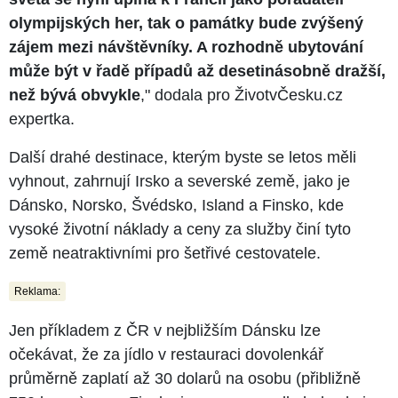
olympijských her, tak o památky bude zvýšený
zájem mezi návštěvníky. A rozhodně ubytování
může být v řadě případů až desetinásobně dražší,
než bývá obvykle
," dodala pro ŽivotvČesku.cz
expertka.
Další drahé destinace, kterým byste se letos měli
vyhnout, zahrnují Irsko a severské země, jako je
Dánsko, Norsko, Švédsko, Island a Finsko, kde
vysoké životní náklady a ceny za služby činí tyto
země neatraktivními pro šetřivé cestovatele.
Reklama:
Jen příkladem z ČR v nejbližším Dánsku lze
očekávat, že za jídlo v restauraci dovolenkář
průměrně zaplatí až 30 dolarů na osobu (přibližně