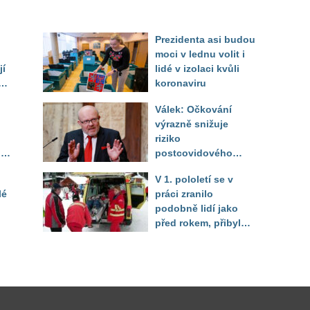
Prezidenta asi budou
moci v lednu volit i
jí
lidé v izolaci kvůli
koronaviru
Válek: Očkování
výrazně snižuje
ým
riziko
lic
postcovidového
syndromu
V 1. pololetí se v
lé
práci zranilo
podobně lidí jako
před rokem, přibylo
úrazů žen