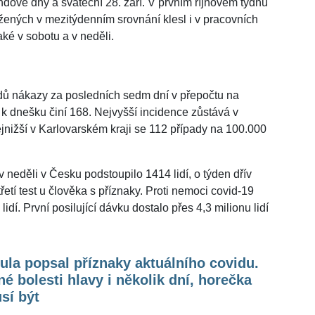
ndové dny a sváteční 28. září. V prvním říjnovém týdnu
ených v mezitýdenním srovnání klesl i v pracovních
také v sobotu a v neděli.
adů nákazy za posledních sedm dní v přepočtu na
k dnešku činí 168. Nejvyšší incidence zůstává v
jnižší v Karlovarském kraji se 112 případy na 100.000
 neděli v Česku podstoupilo 1414 lidí, o týden dřív
třetí test u člověka s příznaky. Proti nemoci covid-19
dí. První posilující dávku dostalo přes 4,3 milionu lidí
la popsal příznaky aktuálního covidu.
é bolesti hlavy i několik dní, horečka
sí být