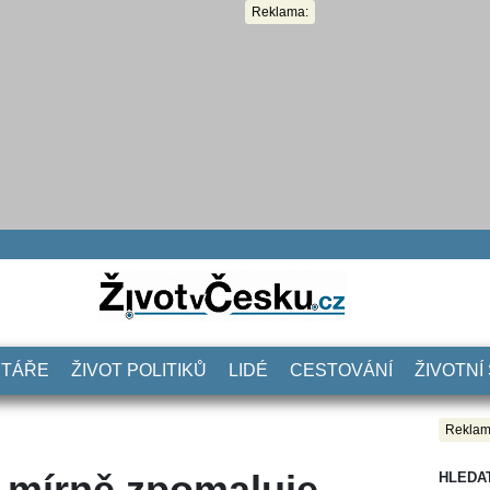
Reklama:
NTÁŘE
ŽIVOT POLITIKŮ
LIDÉ
CESTOVÁNÍ
ŽIVOTNÍ
Reklam
l mírně zpomaluje,
HLEDA