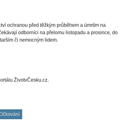
ictví ochranou před těžkým průběhem a úmrtím na
ekávají odborníci na přelomu listopadu a prosince, do
starším či nemocným lidem.
ortálu ŽivotvČesku.cz.
Očkování