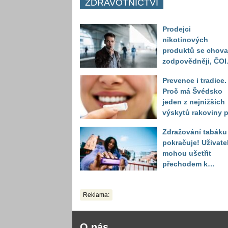
ZDRAVOTNICTVÍ
Prodejci
nikotinových
produktů se chova
zodpovědněji, ČOI
odhalila vážnější
Prevence i tradice.
problém v prodeji
Proč má Švédsko
alkoholu mladistv
jeden z nejnižších
výskytů rakoviny p
na světě?
Zdražování tabáku
pokračuje! Uživate
mohou ušetřit
přechodem k
alternativám
Reklama:
O nás