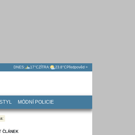
DNES:
17°C
ZÍTRA:
23.8°C
Předpověd >
 STYL
MÓDNÍ POLICIE
a:
T ČLÁNEK