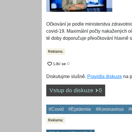
Očkování je podle ministerstva zdravotn
covid-19. Maximální počty nakažených oč
té doby doporučuje přeočkování hlavně 
Reklama:
Diskutujme slušně.
Pravidla diskuze
na p
Vstup do diskuze
0
#Covid
#Epidemie
#Koronavirus
#
Reklama: