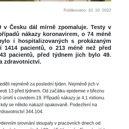
Publikováno: 10. 10. 2022
9 v Česku dál mírně zpomaluje. Testy v
 případů nákazy koronavirem, o 74 méně
Ubylo i hospitalizovaných s prokázaným
í 1414 pacientů, o 213 méně než před
43 pacientů, před týdnem jich bylo 49.
a zdravotnictví.
neděli nejméně za poslední týden. Nejméně jich v
dé proti 13 před týdnem. Od začátku epidemie v březnu
 úmrtí s covidem-19. Případů nákazy je 4,1 milionu.
, kdy se někdo nakazil opakovaně. Podezření na
zdravotnictví 344.104.
ýdenním srovnání stoupaly v pracovních dnech od