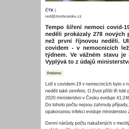
ČTK
|
red@zivotvcesku.cz
Tempo šíření nemoci covid-1
neděli prokázaly 278 nových
než první říjnovou neděli. 
covidem - v nemocnicích lež
týdnem. Ve vážném stavu je 
Vyplývá to z údajů ministerstv
Reklama:
Lidí s covidem-19 v nemocnicích bylo v 
neděli také zemřelo. O život přišli tři li
2020 ministerstvo v Česku eviduje 41.240
Do tohoto počtu nejsou zahrnuty případy
opakovanou infekci eviduje ministerstvo 
Denní nárůsty počtu nakažených v mezit