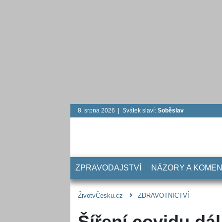
8. srpna 2026 | Svátek slaví:
Soběslav
ZPRAVODAJSTVÍ
NÁZORY A KOME
ŽivotvČesku.cz
ZDRAVOTNICTVÍ
Šíření covidu dá