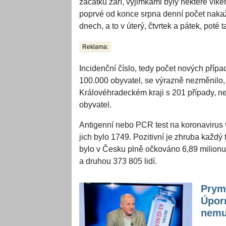
začátku září, výjimkami byly některé víke
poprvé od konce srpna denní počet nakaž
dnech, a to v úterý, čtvrtek a pátek, poté 
Reklama:
Incidenční číslo, tedy počet nových příp
100.000 obyvatel, se výrazně nezměnilo, 
Královéhradeckém kraji s 201 případy, ne
obyvatel.
Antigenní nebo PCR test na koronavirus v
jich bylo 1749. Pozitivní je zhruba každý 
bylo v Česku plně očkováno 6,89 milionu li
a druhou 373 805 lidí.
Prymu
Úporn
nemu