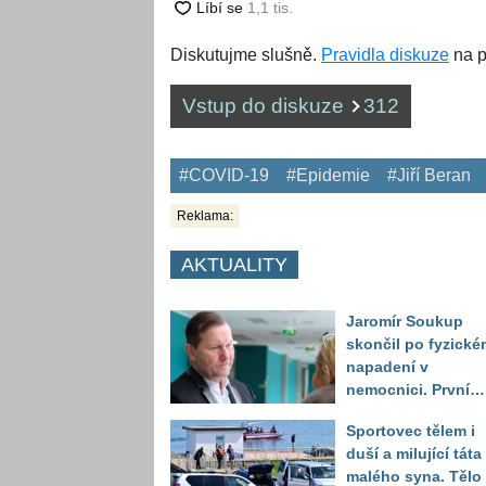
Diskutujme slušně.
Pravidla diskuze
na p
Vstup do diskuze
312
#COVID-19
#Epidemie
#Jiří Beran
Reklama:
AKTUALITY
Jaromír Soukup
skončil po fyzické
napadení v
nemocnici. První
slova právničky
Sportovec tělem i
duší a milující táta
malého syna. Tělo