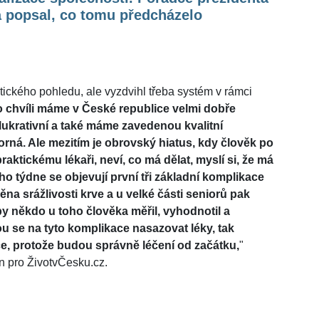
a popsal, co tomu předcházelo
tického pohledu, ale vyzdvihl třeba systém v rámci
o chvíli máme v České republice velmi dobře
lukrativní a také máme zavedenou kvalitní
orná. Ale mezitím je obrovský hiatus, kdy člověk po
aktickému lékaři, neví, co má dělat, myslí si, že má
o týdne se objevují první tři základní komplikace
ěna srážlivosti krve a u velké části seniorů pak
aby někdo u toho člověka měřil, vyhodnotil a
ou se na tyto komplikace nasazovat léky, tak
ce, protože budou správně léčení od začátku,
"
n pro ŽivotvČesku.cz.