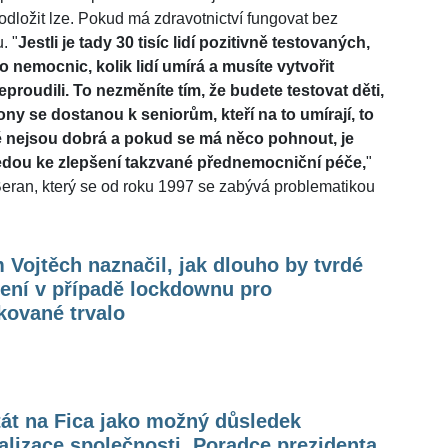
odložit lze. Pokud má zdravotnictví fungovat bez
. "
Jestli je tady 30 tisíc lidí pozitivně testovaných,
do nemocnic, kolik lidí umírá a musíte vytvořit
proudili. To nezměníte tím, že budete testovat děti,
ny se dostanou k seniorům, kteří na to umírají, to
itě nejsou dobrá a pokud se má něco pohnout, je
vedou ke zlepšení takzvané přednemocniční péče,
"
í Beran, který se od roku 1997 se zabývá problematikou
Vojtěch naznačil, jak dlouho by tvrdé
ení v případě lockdownu pro
kované trvalo
át na Fica jako možný důsledek
alizace společnosti. Poradce prezidenta