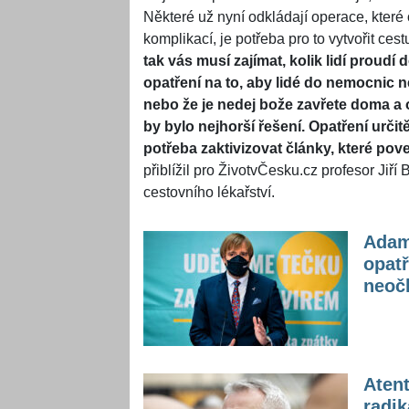
Některé už nyní odkládají operace, které 
komplikací, je potřeba pro to vytvořit cestu
tak vás musí zajímat, kolik lidí proudí 
opatření na to, aby lidé do nemocnic ne
nebo že je nedej bože zavřete doma a o
by bylo nejhorší řešení. Opatření urč
potřeba zaktivizovat články, které po
přiblížil pro ŽivotvČesku.cz profesor Jiř
cestovního lékařství.
Adam 
opatř
neoč
Atent
radik