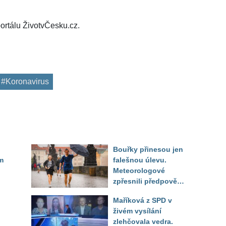
ortálu ŽivotvČesku.cz.
#Koronavirus
Bouřky přinesou jen
m
falešnou úlevu.
Meteorologové
zpřesnili předpověď
a oznámili návrat
Maříková z SPD v
horkého počasí
živém vysílání
zlehčovala vedra.