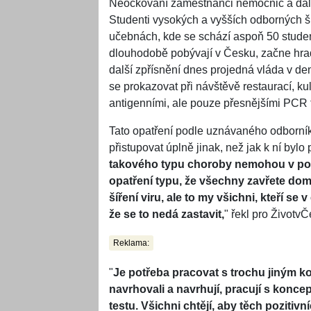
Neočkovaní zaměstnanci nemocnic a další
Studenti vysokých a vyšších odborných šk
učebnách, kde se schází aspoň 50 student
dlouhodobě pobývají v Česku, začne hradi
další zpřísnění dnes projedná vláda v d
se prokazovat při návštěvě restaurací, ku
antigenními, ale pouze přesnějšími PCR t
Tato opatření podle uznávaného odborníka
přistupovat úplně jinak, než jak k ní bylo
takového typu choroby nemohou v podst
opatření typu, že všechny zavřete doma
šíření viru, ale to my všichni, kteří s
že se to nedá zastavit,
" řekl pro Životv
Reklama:
"
Je potřeba pracovat s trochu jiným ko
navrhovali a navrhují, pracují s koncep
testu. Všichni chtějí, aby těch pozitiv