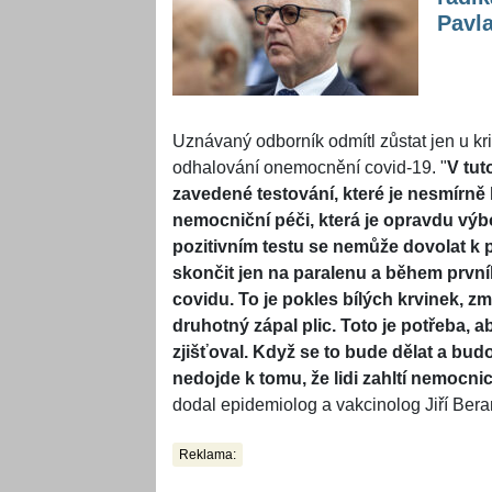
Pavl
Uznávaný odborník odmítl zůstat jen u kri
odhalování onemocnění covid-19. "
V tut
zavedené testování, které je nesmírně 
nemocniční péči, která je opravdu výb
pozitivním testu se nemůže dovolat k pr
skončit jen na paralenu a během prvníh
covidu. To je pokles bílých krvinek, zm
druhotný zápal plic. Toto je potřeba, 
zjišťoval. Když se to bude dělat a bud
nedojde k tomu, že lidi zahltí nemocni
dodal epidemiolog a vakcinolog Jiří Bera
Reklama: