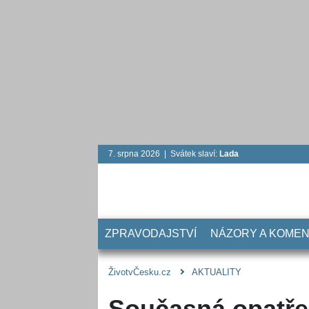
7. srpna 2026 | Svátek slaví:
Lada
ZPRAVODAJSTVÍ
NÁZORY A KOME
ŽivotvČesku.cz
AKTUALITY
Současná opatře