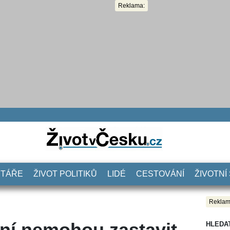
Reklama:
NTÁŘE
ŽIVOT POLITIKŮ
LIDÉ
CESTOVÁNÍ
ŽIVOTNÍ
Reklam
ní nemohou zastavit
HLEDA