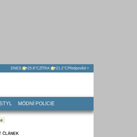
DNES:
25.8°C
ZÍTRA:
21.2°C
Předpověd >
 STYL
MÓDNÍ POLICIE
a:
T ČLÁNEK