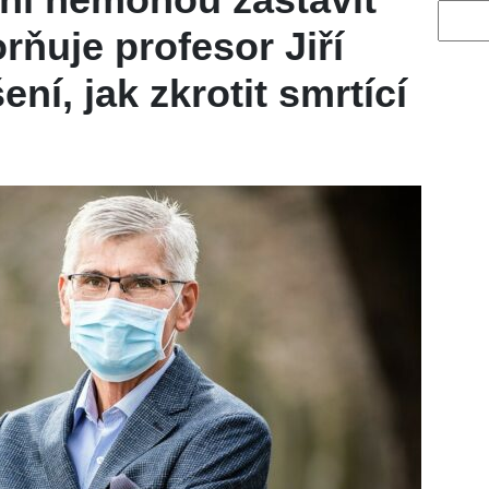
Vyhled
orňuje profesor Jiří
ení, jak zkrotit smrtící