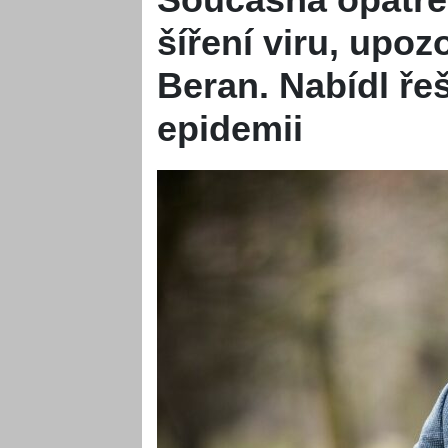
šíření viru, upoz
Beran. Nabídl řeš
epidemii