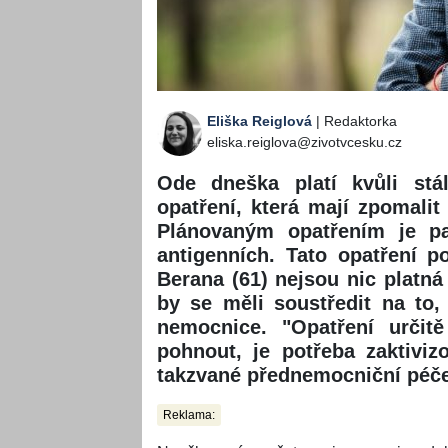
Eliška Reiglová
| Redaktorka
eliska.reiglova@zivotvcesku.cz
Ode dneška platí kvůli stál
opatření, která mají zpomalit 
Plánovaným opatřením je pa
antigenních. Tato opatření p
Berana (61) nejsou nic platná
by se měli soustředit na to, 
nemocnice. "Opatření urči
pohnout, je potřeba zaktiviz
takzvané přednemocniční péče,
Reklama: