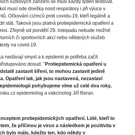
ch lůžkových zařízení se musí každý týden testovat.
ol musí ode dneška nosit respirátory i při výuce v
ů. Očkování cizinců proti covidu-19, kteří legálně a
t stát. Taková jsou platná protiepidemická opatření a
emisi. Zřejmě od pondělí 29. listopadu nebude možné
lturních či sportovních akcí nebo některých služeb
esty na covid-19.
 nedávají smysl a k epidemii je potřeba začít
 přistupováno dosud. "
Protiepidemická opatření u
atě zastavit šíření, to mohou zastavit jedině
. Opatření tak, jak jsou nastavená, nezastaví
e v epidemiologii pohybujeme víme už celé dva roky,
Česku.cz epidemiolog a vakcinolog Jiří Beran.
nceptem protiepidemických opatření. Lidé, kteří to
tem, že příčinou je virus a následkem je pozitivita v
ních bylo málo, kdežto ten, kdo někdy v