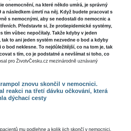
emie onemocnění, na které někdo umírá, je správný
19 a následkem úmrtí na něj. Když budete pracovat s
vně s nemocnými, aby se nedostali do nemocnic a
atřeních. Představte si, že protiepidemické systémy,
 s tím vůbec nepočítaly. Takže kdyby v jeden
, tak to ani jeden systém nezvedne o bod a kdyby
i o bod neklesne. To nejdůležitější, co na tom je, tak
covat s tím, co je podstatné a nevšímat si toho, co
psal pro ŽivotvČesku.cz mezinárodně uznávaný
Krampol znovu skončil v nemocnici.
l reakci na třetí dávku očkování, která
la dýchací cesty
pacientů mu podlehne a kolik jich skončí v nemocnici.