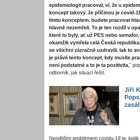
epidemiologii pracoval, ví, že u epid
koncept takový, že příčinou je covid-
tímto konceptem, budete pracovat hla
hlavně nezemřeli. To je ten rozdíl v op
které tu byly, ať už PES nebo semafor,
okamžik vymřela celá Česká republika
se všichni zázračně uzdravili, tak to an
je právě tento koncept, kdy musíte pra
není podstatné a to je ta pozitivita,
" po
odborník, jak situaci řešit.
Jiří 
Popsa
zasáh
Největším problémem covidu-19 je, kolik 