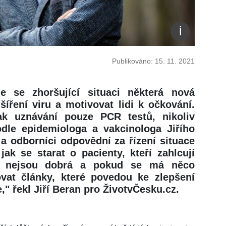
Publikováno: 15. 11. 2021
e se zhoršující situaci některá nová
šíření viru a motivovat lidi k očkování.
k uznávání pouze PCR testů, nikoliv
odle epidemiologa a vakcinologa Jiřího
 a odborníci odpovědní za řízení situace
jak se starat o pacienty, kteří zahlcují
tě nejsou dobrá a pokud se má něco
ovat články, které povedou ke zlepšení
" řekl Jiří Beran pro ŽivotvČesku.cz.