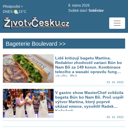
8. srpna 2026
Předpověd >
Svátek slaví:
Soběslav
DNES:
15°C
Bageterie Boulevard >>
Lidé kritizují bagetu Martina.
Redaktor zhodnotil variaci Bún bo
Nam Bô za 149 korun. Kombinace
telecího a wasabi opravdu funguje
skvěle, říká
23. 10. 2022
V gastro show MasterChef zvítězila
bageta Bún bo Nam Bô. Proč uspěl
výtvor Martina, který poprvé
ukázal emoce, vysvětlil Radek
Kašpárek
20. 10. 2022