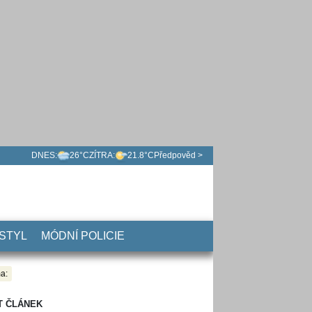
DNES:
26°C
ZÍTRA:
21.8°C
Předpověd >
 STYL
MÓDNÍ POLICIE
a:
T ČLÁNEK