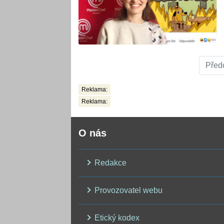
Před
Reklama:
Reklama:
O nás
Redakce
Provozovatel webu
Etický kodex