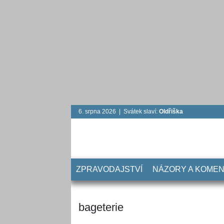
6. srpna 2026 | Svátek slaví:
Oldřiška
ZPRAVODAJSTVÍ
NÁZORY A KOME
bageterie