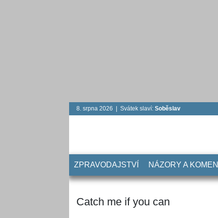
8. srpna 2026 | Svátek slaví:
Soběslav
ZPRAVODAJSTVÍ
NÁZORY A KOME
Catch me if you can