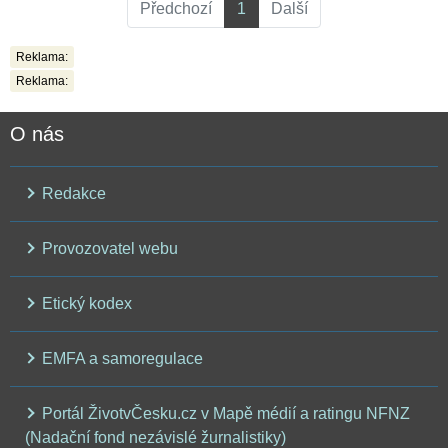
Předchozí
1
Další
Reklama:
Reklama:
O nás
Redakce
Provozovatel webu
Etický kodex
EMFA a samoregulace
Portál ŽivotvČesku.cz v Mapě médií a ratingu NFNZ
(Nadační fond nezávislé žurnalistiky)