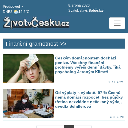
8. srpna 2026
Předpověd >
Svátek slaví:
Soběslav
DNES:
15.2°C
Finanční gramotnost >>
Českým domácnostem dochází
peníze. Všechny finanční
problémy vyřeší denní dávky, říká
psycholog Jeroným Klimeš
2. 11. 2021
Od výplaty k výplatě: 57 % Čechů
nemá domácí rozpočet, bez půjčky
třetina nezvládne nečekaný výdaj,
uvedla Schillerová
4. 6. 2020