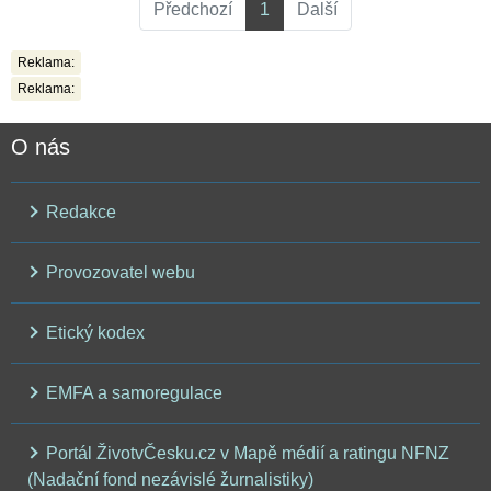
Předchozí
1
Další
Reklama:
Reklama:
O nás
Redakce
Provozovatel webu
Etický kodex
EMFA a samoregulace
Portál ŽivotvČesku.cz v Mapě médií a ratingu NFNZ
(Nadační fond nezávislé žurnalistiky)