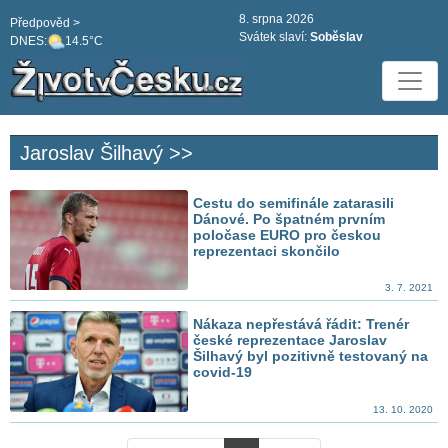
8. srpna 2026
Předpověd >
Svátek slaví:
Soběslav
DNES:
14.5°C
Jaroslav Šilhavý >>
Cestu do semifinále zatarasili
Dánové. Po špatném prvním
poločase EURO pro českou
reprezentaci skončilo
3. 7. 2021
Nákaza nepřestává řádit: Trenér
české reprezentace Jaroslav
Šilhavý byl pozitivně testovaný na
covid-19
13. 10. 2020