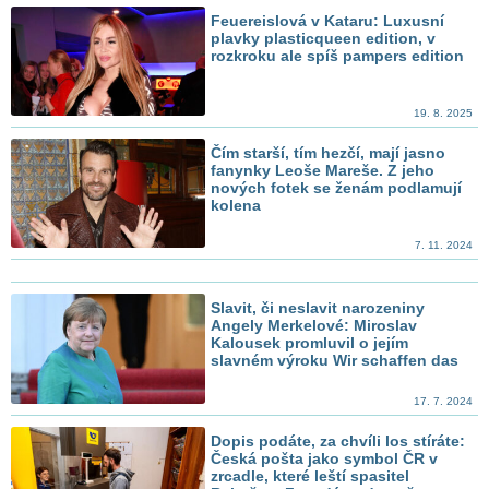
Feuereislová v Kataru: Luxusní
plavky plasticqueen edition, v
rozkroku ale spíš pampers edition
19. 8. 2025
Čím starší, tím hezčí, mají jasno
fanynky Leoše Mareše. Z jeho
nových fotek se ženám podlamují
kolena
7. 11. 2024
Slavit, či neslavit narozeniny
Angely Merkelové: Miroslav
Kalousek promluvil o jejím
slavném výroku Wir schaffen das
17. 7. 2024
Dopis podáte, za chvíli los stíráte:
Česká pošta jako symbol ČR v
zrcadle, které leští spasitel