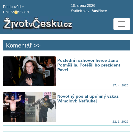
10. srpna 2026
Předpověd >
Svátek slaví:
Vavřinec
DNES:
32.8°C
Komentář >>
Poslední rozhovor herce Jana
Potměšila. Potěšil ho prezident
Pavel
17. 4. 2026
Novotný poslal upřímný vzkaz
Vémolovi: Nefňukej
22. 1. 2026