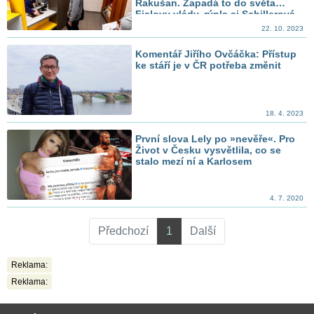
Rakušan. Zapadá to do světa
Fialovy vlády, rýpla si Schillerová
22. 10. 2023
Komentář Jiřího Ovčáčka: Přístup
ke stáří je v ČR potřeba změnit
18. 4. 2023
První slova Lely po »nevěře«. Pro
Život v Česku vysvětlila, co se
stalo mezí ní a Karlosem
4. 7. 2020
Předchozí
1
Další
Reklama:
Reklama: