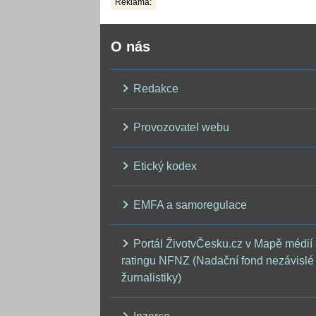
Reklama:
O nás
Redakce
Provozovatel webu
Etický kodex
EMFA a samoregulace
Portál ŽivotvČesku.cz v Mapě médií
ratingu NFNZ (Nadační fond nezávislé
žurnalistiky)