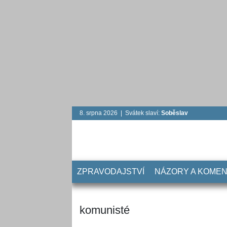
8. srpna 2026 | Svátek slaví:
Soběslav
ZPRAVODAJSTVÍ
NÁZORY A KOME
komunisté