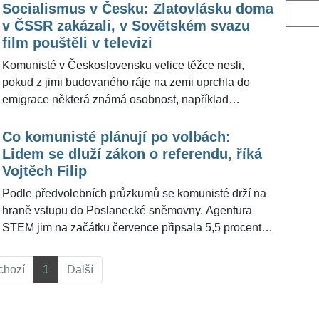
Socialismus v Česku: Zlatovlásku doma
Vyhled
v ČSSR zakázali, v Sovětském svazu
film pouštěli v televizi
Komunisté v Československu velice těžce nesli,
pokud z jimi budovaného ráje na zemi uprchla do
emigrace některá známá osobnost, například
populární umělec. Nastoupila vendeta takřka v
siciliánském stylu. Gramodesky, filmy, rozhlasové
Co komunisté plánují po volbách:
záznamy a knihy takového umělce obratem zmizely z
Lidem se dluží zákon o referendu, říká
oběhu a emigrant v tu chvíli měl přestat pro
Vojtěch Filip
československou společnost existovat. Někdy ale
Podle předvolebních průzkumů se komunisté drží na
docházelo k paradoxním situacím, kdy doma byl kvůli
hraně vstupu do Poslanecké sněmovny. Agentura
emigrantovi zakázán některý film, ale v jiné
STEM jim na začátku července připsala 5,5 procenta.
socialistické zemi byl normální součástí televizní
Předseda KSČM Vojtěch Filip (66) pro
nabídky. S ŽivotvČesku.cz se podíváme na osud
ŽivotvČesku.cz popsal, co strana chce prosadit,
chozí
1
Další
nádherné pohádky Zlatovláska.
pokud ve volbách bude úspěšná. "Všechny předchozí
vlády dluží občanům zákon o referendu," sdělil
Vojtěch Filip.