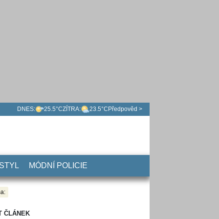
DNES:
25.5°C
ZÍTRA:
23.5°C
Předpověd >
 STYL
MÓDNÍ POLICIE
a:
T ČLÁNEK