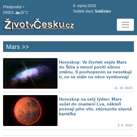
8. srpna 2026
Předpověd >
Svátek slaví:
Soběslav
DNES:
16°C
Mars >>
Horoskop: Ve čtvrtek vejde Mars
do Štíra a mnozí pocítí silnou
změnu. S pochopením se nesetkají
ti, co se stále na něco vymlouvají
11. 10. 2023
Horoskop na celý týden: Mars
vešel do znamení Lva, někteří
poznají jeho vliv, zdůraznila slavná
kartářka
3. 6. 2023