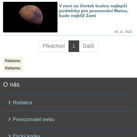
V noci na čtvrtek budou nejlepší
podmínky pro pozorování Marsu,
bude nejblíž Zemi
30. 11. 2022
Předchozí
1
Další
Reklama:
Reklama:
O nás
Redakce
Provozovatel webu
Etický kodex