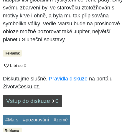
svému zbarvení byl ve starověku ztotožňován s
motivy krve i ohně, a byla mu tak připisována
symbolika války. Vedle Marsu bude na prosincové
obloze možné pozorovat také Jupiter, největší
planetu Sluneční soustavy.
Reklama:
Diskutujme slušně.
Pravidla diskuze
na portálu
ŽivotvČesku.cz.
Vstup do diskuze
0
#Mars
#pozorování
#země
Reklama: