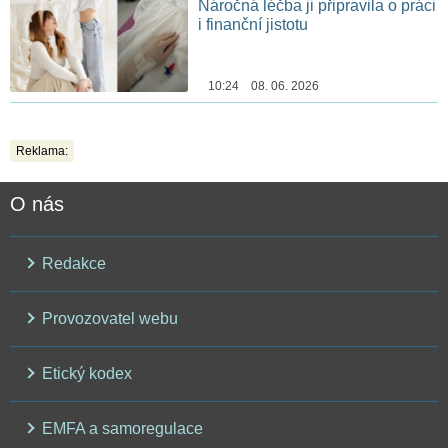
Náročná léčba ji připravila o práci
i finanční jistotu
10:24 08. 06. 2026
Reklama:
O nás
Redakce
Provozovatel webu
Etický kodex
EMFA a samoregulace