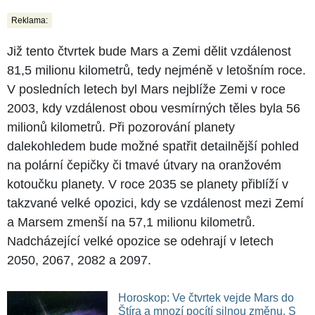
Reklama:
Již tento čtvrtek bude Mars a Zemi dělit vzdálenost
81,5 milionu kilometrů, tedy nejméně v letošním roce.
V posledních letech byl Mars nejblíže Zemi v roce
2003, kdy vzdálenost obou vesmírných těles byla 56
milionů kilometrů. Při pozorování planety
dalekohledem bude možné spatřit detailnější pohled
na polární čepičky či tmavé útvary na oranžovém
kotoučku planety. V roce 2035 se planety přiblíží v
takzvané velké opozici, kdy se vzdálenost mezi Zemí
a Marsem zmenší na 57,1 milionu kilometrů.
Nadcházející velké opozice se odehrají v letech
2050, 2067, 2082 a 2097.
Horoskop: Ve čtvrtek vejde Mars do
Štíra a mnozí pocítí silnou změnu. S