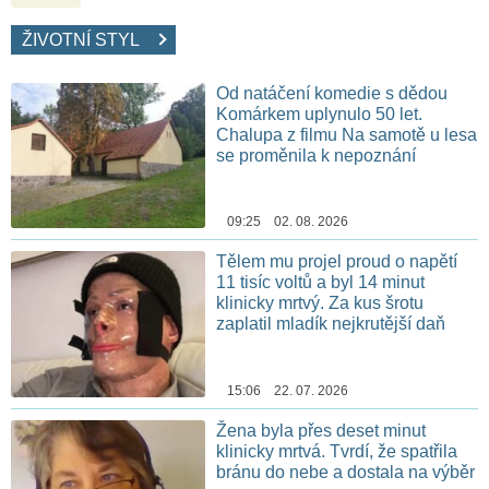
ŽIVOTNÍ STYL
Od natáčení komedie s dědou
Komárkem uplynulo 50 let.
Chalupa z filmu Na samotě u lesa
se proměnila k nepoznání
09:25 02. 08. 2026
Tělem mu projel proud o napětí
11 tisíc voltů a byl 14 minut
klinicky mrtvý. Za kus šrotu
zaplatil mladík nejkrutější daň
15:06 22. 07. 2026
Žena byla přes deset minut
klinicky mrtvá. Tvrdí, že spatřila
bránu do nebe a dostala na výběr