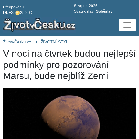
8. srpna 2026
Předpověd >
Svátek slaví:
Soběslav
DNES:
25.2°C
ŽivotvČesku.cz
ŽIVOTNÍ STYL
V noci na čtvrtek budou nejlepší
podmínky pro pozorování
Marsu, bude nejblíž Zemi