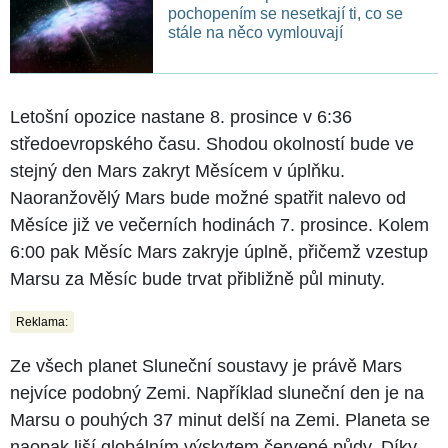
pochopením se nesetkají ti, co se
stále na něco vymlouvají
Letošní opozice nastane 8. prosince v 6:36
středoevropského času. Shodou okolností bude ve
stejný den Mars zakryt Měsícem v úplňku.
Naoranžovělý Mars bude možné spatřit nalevo od
Měsíce již ve večerních hodinách 7. prosince. Kolem
6:00 pak Měsíc Mars zakryje úplně, přičemž vzestup
Marsu za Měsíc bude trvat přibližně půl minuty.
Reklama:
Ze všech planet Sluneční soustavy je právě Mars
nejvíce podobný Zemi. Například sluneční den je na
Marsu o pouhých 37 minut delší na Zemi. Planeta se
naopak liší globálním výskytem červené půdy. Díky