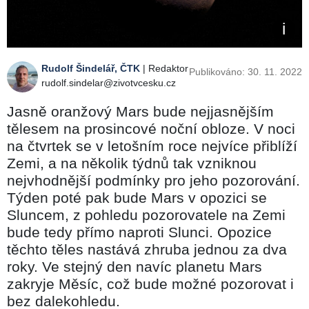
Rudolf Šindelář, ČTK
| Redaktor
Publikováno: 30. 11. 2022
rudolf.sindelar@zivotvcesku.cz
Jasně oranžový Mars bude nejjasnějším
tělesem na prosincové noční obloze. V noci
na čtvrtek se v letošním roce nejvíce přiblíží
Zemi, a na několik týdnů tak vzniknou
nejvhodnější podmínky pro jeho pozorování.
Týden poté pak bude Mars v opozici se
Sluncem, z pohledu pozorovatele na Zemi
bude tedy přímo naproti Slunci. Opozice
těchto těles nastává zhruba jednou za dva
roky. Ve stejný den navíc planetu Mars
zakryje Měsíc, což bude možné pozorovat i
bez dalekohledu.