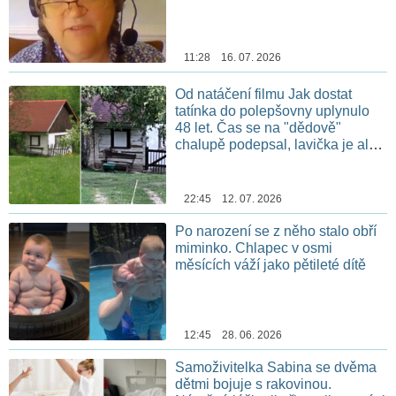
11:28 16. 07. 2026
Od natáčení filmu Jak dostat
tatínka do polepšovny uplynulo
48 let. Čas se na "dědově"
chalupě podepsal, lavička je ale
stále na stejném místě
22:45 12. 07. 2026
Po narození se z něho stalo obří
miminko. Chlapec v osmi
měsících váží jako pětileté dítě
12:45 28. 06. 2026
Samoživitelka Sabina se dvěma
dětmi bojuje s rakovinou.