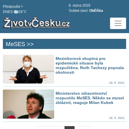
6. srpna 2026
Předpověd >
Svátek slaví:
Oldřiška
DNES:
26°C
MeSES >>
Mezioborová skupina pro
epidemické situace byla
rozpuštěna. Ruth Tachezy popsala
okolnosti
18. 5. 2021
Ministerstvo zdravotnictví
rozpustilo MeSES. Někdo se musel
zbláznit, reaguje Milan Kubek
18. 5. 2021