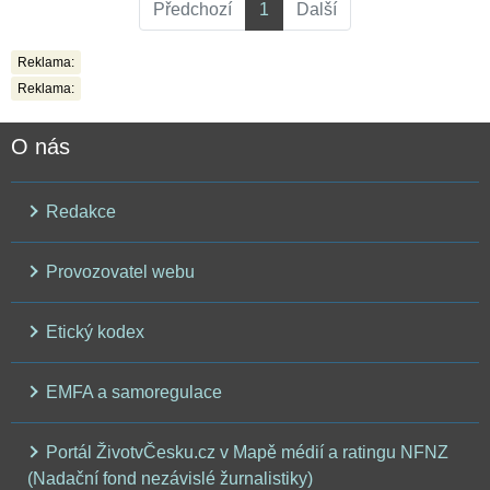
Předchozí
1
Další
Reklama:
Reklama:
O nás
Redakce
Provozovatel webu
Etický kodex
EMFA a samoregulace
Portál ŽivotvČesku.cz v Mapě médií a ratingu NFNZ
(Nadační fond nezávislé žurnalistiky)