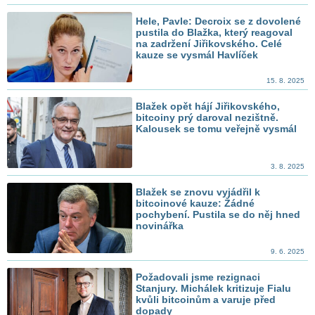
Hele, Pavle: Decroix se z dovolené
pustila do Blažka, který reagoval
na zadržení Jiřikovského. Celé
kauze se vysmál Havlíček
15. 8. 2025
Blažek opět hájí Jiřikovského,
bitcoiny prý daroval nezištně.
Kalousek se tomu veřejně vysmál
3. 8. 2025
Blažek se znovu vyjádřil k
bitcoinové kauze: Žádné
pochybení. Pustila se do něj hned
novinářka
9. 6. 2025
Požadovali jsme rezignaci
Stanjury. Michálek kritizuje Fialu
kvůli bitcoinům a varuje před
dopady