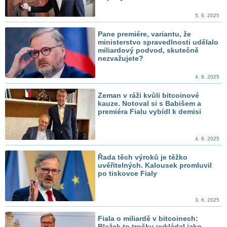
5. 6. 2025
Pane premiére, variantu, že
ministerstvo spravedlnosti udělalo
miliardový podvod, skutečně
nezvažujete?
4. 6. 2025
Zeman v ráži kvůli bitcoinové
kauze. Notoval si s Babišem a
premiéra Fialu vybídl k demisi
4. 6. 2025
Řada těch výroků je těžko
uvěřitelných. Kalousek promluvil
po tiskovce Fialy
3. 6. 2025
Fiala o miliardě v bitcoinech:
Blažek to trošku vykládal jako