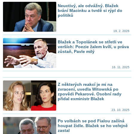
Neuctivý, ale odvážný. Blažek
brání Macinku a tvrdě si rýpl do
politiků
19. 2. 2026
Blažek a Topolánek se střetli ve
verších: Poezie žalem kvílí, u práva
zůstaň, Pavle milý
16. 11. 2025
Z některých reakcí je mi na
zvracení, uvedla Witowská po
zpovědi Pekarové. Osobní rady
přidal exministr Blažek
23. 10. 2025
Po volbách se pod Fialou začíná
houpat židle. Blažek se ho veřejně
zastal