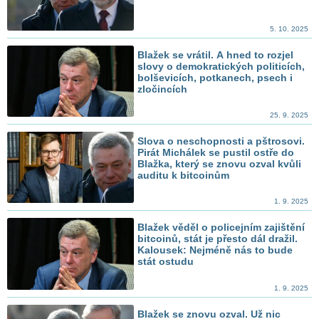
5. 10. 2025
Blažek se vrátil. A hned to rozjel
slovy o demokratických politicích,
bolševicích, potkanech, psech i
zločincích
25. 9. 2025
Slova o neschopnosti a pštrosovi.
Pirát Michálek se pustil ostře do
Blažka, který se znovu ozval kvůli
auditu k bitcoinům
1. 9. 2025
Blažek věděl o policejním zajištění
bitcoinů, stát je přesto dál dražil.
Kalousek: Nejméně nás to bude
stát ostudu
1. 9. 2025
Blažek se znovu ozval. Už nic