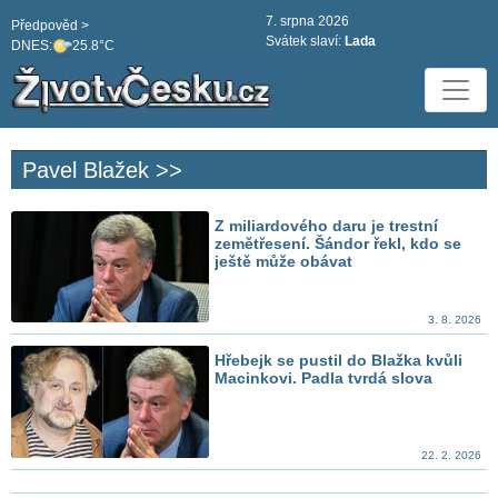
7. srpna 2026
Předpověd >
Svátek slaví:
Lada
DNES:
25.8°C
Pavel Blažek >>
Z miliardového daru je trestní
zemětřesení. Šándor řekl, kdo se
ještě může obávat
3. 8. 2026
Hřebejk se pustil do Blažka kvůli
Macinkovi. Padla tvrdá slova
22. 2. 2026