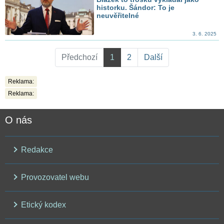
historku. Šándor: To je
neuvěřitelné
3. 6. 2025
Předchozí
1
2
Další
Reklama:
Reklama:
O nás
Redakce
Provozovatel webu
Etický kodex