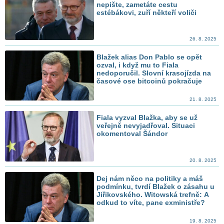
nepište, zametáte cestu
estébákovi, zuří někteří voliči
26. 8. 2025
Blažek alias Don Pablo se opět
ozval, i když mu to Fiala
nedoporučil. Slovní krasojízda na
časové ose bitcoinů pokračuje
21. 8. 2025
Fiala vyzval Blažka, aby se už
veřejně nevyjadřoval. Situaci
okomentoval Šándor
20. 8. 2025
Dej nám něco na politiky a máš
podmínku, tvrdí Blažek o zásahu u
Jiřikovského. Witowská trefně: A
odkud to víte, pane exministře?
19. 8. 2025